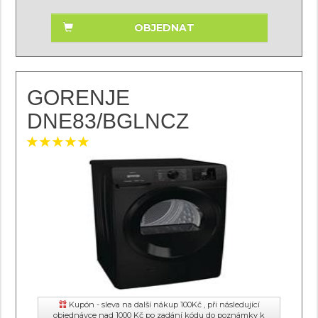
OBJEDNAT
GORENJE
DNE83/BGLNCZ
Kupón - sleva na další nákup 100Kč , při následující
objednávce nad 1000 Kč po zadání kódu do poznámky k