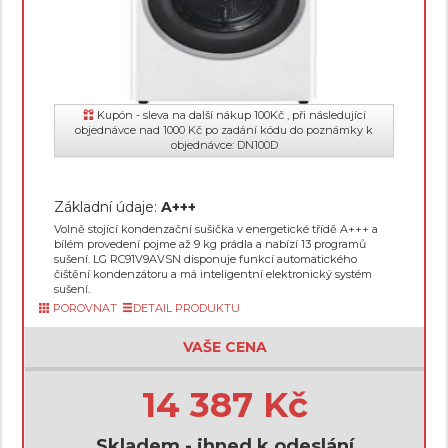
Kupón - sleva na další nákup 100Kč , při následující
objednávce nad 1000 Kč po zadání kódu do poznámky k
objednávce: DN100D
Základní údaje:
A+++
Volně stojící kondenzační sušička v energetické třídě A+++ a
bílém provedení pojme až 9 kg prádla a nabízí 13 programů
sušení. LG RC91V9AVSN disponuje funkcí automatického
čištění kondenzátoru a má inteligentní elektronický systém
sušení.
POROVNAT
DETAIL PRODUKTU
VAŠE CENA
14 387 Kč
Skladem - ihned k odeslání