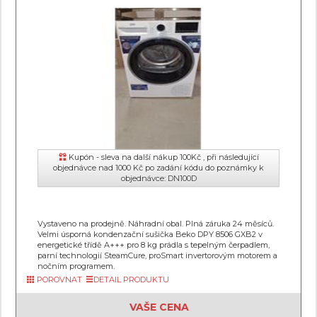
Kupón - sleva na další nákup 100Kč , při následující
objednávce nad 1000 Kč po zadání kódu do poznámky k
objednávce: DN100D
Vystaveno na prodejně. Náhradní obal. Plná záruka 24 měsíců.
Velmi úsporná kondenzační sušička Beko DPY 8506 GXB2 v
energetické třídě A+++ pro 8 kg prádla s tepelným čerpadlem,
parní technologií SteamCure, proSmart invertorovým motorem a
nočním programem.
POROVNAT
DETAIL PRODUKTU
VAŠE CENA