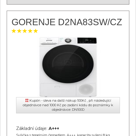
GORENJE D2NA83SW/CZ
Kupón - sleva na další nákup 100Kč , při následující
objednávce nad 1000 Kč po zadání kódu do poznámky k
objednávce: DN100D
Základní údaje:
A+++
Sušička s tepelným čerpadlem, A+++, kapacíta sušení 8 kg,