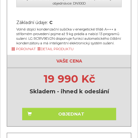
objednávce: DN100D
Základní údaje:
C
Volně stojící kondenzační sušička v energetické třídě A+++ a
stříbrném provedení pojme až 9 kg prádla a nabízí 13 programů
sušení. LG RC91V9EV2N disponuje funkcí automatického čištění
kondenzátoru a má inteligentní elektronický systém sušení.
POROVNAT
DETAIL PRODUKTU
VAŠE CENA
19 990 Kč
Skladem - ihned k odeslání
OBJEDNAT