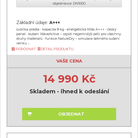
objednávce: DN100D
Základní údaje:
A+++
sušička prádla • kapacita 8 kg • energetická třída A+++ • český
panel • buben WaveActive – zajistí nejjemnější péči pro všechny
druhy materiálů • funkce NatureDry – simulace šetrného sušení
venku •…
POROVNAT
DETAIL PRODUKTU
VAŠE CENA
14 990 Kč
Skladem - ihned k odeslání
OBJEDNAT