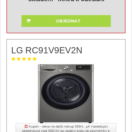
OBJEDNAT
LG RC91V9EV2N
Kupón - sleva na další nákup 100Kč , při následující
objednávce nad 1000 Kč po zadání kódu do poznámky k