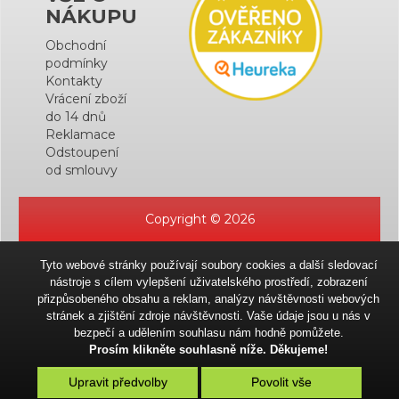
NÁKUPU
Obchodní
podmínky
Kontakty
Vrácení zboží
do 14 dnů
Reklamace
Odstoupení
od smlouvy
Copyright © 2026
Tyto webové stránky používají soubory cookies a další sledovací
nástroje s cílem vylepšení uživatelského prostředí, zobrazení
přizpůsobeného obsahu a reklam, analýzy návštěvnosti webových
stránek a zjištění zdroje návštěvnosti. Vaše údaje jsou u nás v
bezpečí a udělením souhlasu nám hodně pomůžete.
Prosím klikněte souhlasně níže. Děkujeme!
Upravit předvolby
Povolit vše