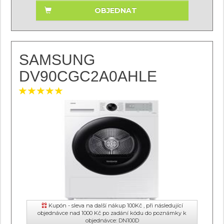
OBJEDNAT
SAMSUNG
DV90CGC2A0AHLE
Kupón - sleva na další nákup 100Kč , při následující
objednávce nad 1000 Kč po zadání kódu do poznámky k
objednávce: DN100D