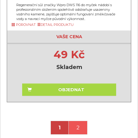
Regenerační sůl značky Wpro DWS 116 do myček nádobí s
profesionálním složením spolehlivě odstraňuje usazeniny
vodního kamene, zajišťuje optimální fungování změkčovače
vody a navrací myčce původní výkonnost..
POROVNAT
DETAIL PRODUKTU
VAŠE CENA
49 Kč
Skladem
OBJEDNAT
1
2