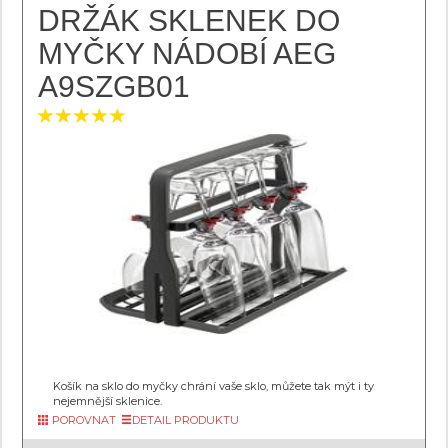
DRŽÁK SKLENEK DO
MYČKY NÁDOBÍ AEG
A9SZGB01
Košík na sklo do myčky chrání vaše sklo, můžete tak mýt i ty
nejemnější sklenice.
POROVNAT
DETAIL PRODUKTU