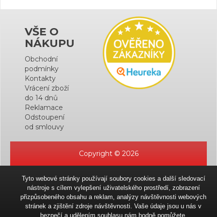
VŠE O
NÁKUPU
Obchodní
podmínky
Kontakty
Vrácení zboží
do 14 dnů
Reklamace
Odstoupení
od smlouvy
Copyright © 2026
Tyto webové stránky používají soubory cookies a další sledovací
nástroje s cílem vylepšení uživatelského prostředí, zobrazení
přizpůsobeného obsahu a reklam, analýzy návštěvnosti webových
stránek a zjištění zdroje návštěvnosti. Vaše údaje jsou u nás v
bezpečí a udělením souhlasu nám hodně pomůžete.