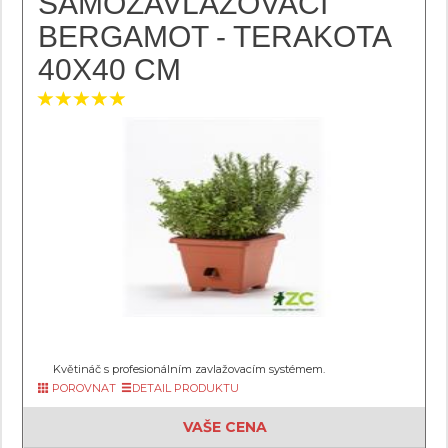
SAMOZAVLAŽOVACÍ
BERGAMOT - TERAKOTA
40X40 CM
Květináč s profesionálním zavlažovacím systémem.
POROVNAT
DETAIL PRODUKTU
VAŠE CENA