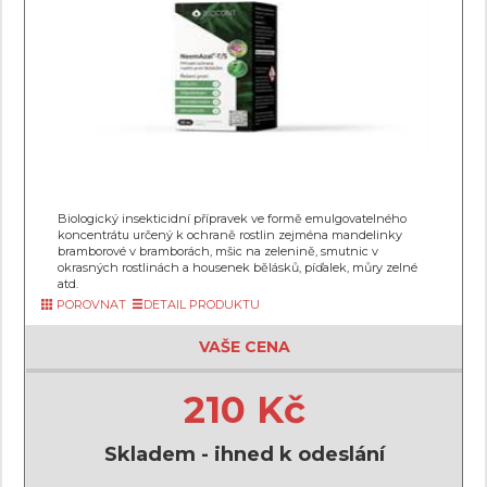
Biologický insekticidní přípravek ve formě emulgovatelného
koncentrátu určený k ochraně rostlin zejména mandelinky
bramborové v bramborách, mšic na zelenině, smutnic v
okrasných rostlinách a housenek bělásků, píďalek, můry zelné
atd.
POROVNAT
DETAIL PRODUKTU
VAŠE CENA
210 Kč
Skladem - ihned k odeslání