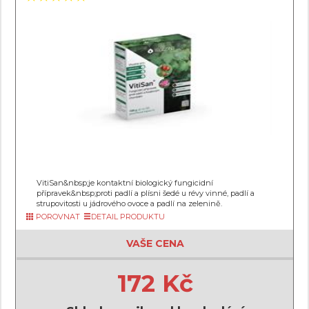
VitiSan&nbsp;je kontaktní biologický fungicidní
přípravek&nbsp;proti padlí a plísni šedé u révy vinné, padlí a
strupovitosti u jádrového ovoce a padlí na zelenině.
POROVNAT
DETAIL PRODUKTU
VAŠE CENA
172 Kč