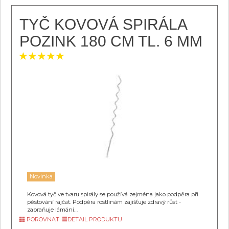
TYČ KOVOVÁ SPIRÁLA
POZINK 180 CM TL. 6 MM
Novinka
Kovová tyč ve tvaru spirály se používá zejména jako podpěra při
pěstování rajčat. Podpěra rostlinám zajišťuje zdravý růst -
zabraňuje lámání…
POROVNAT
DETAIL PRODUKTU