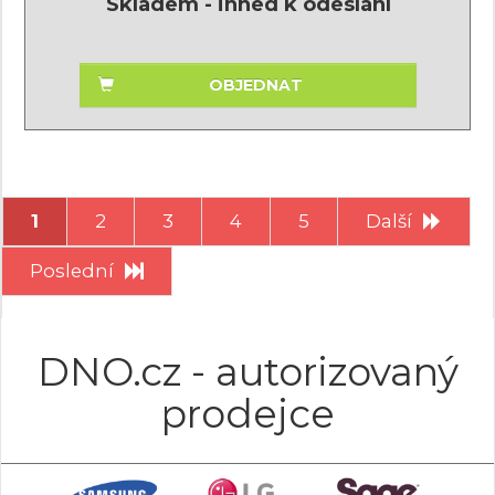
Skladem - ihned k odeslání
OBJEDNAT
1
2
3
4
5
Další
Poslední
DNO.cz - autorizovaný
prodejce