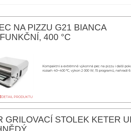
EC NA PIZZU G21 BIANCA
FUNKČNÍ, 400 °C
Kompaktní a extrémně výkonná pec na pizzu i další pokr
rozsah 40–400 °C, výkon 2 000 W, 15 programů, nahradí 6 
DETAIL PRODUKTU
 GRILOVACÍ STOLEK KETER U
 HNĚDÝ