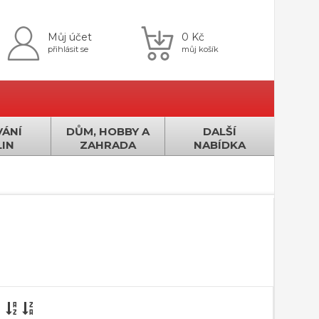
Můj účet
0 Kč
přihlásit se
můj košík
ÁNÍ
DŮM, HOBBY A
DALŠÍ
IN
ZAHRADA
NABÍDKA