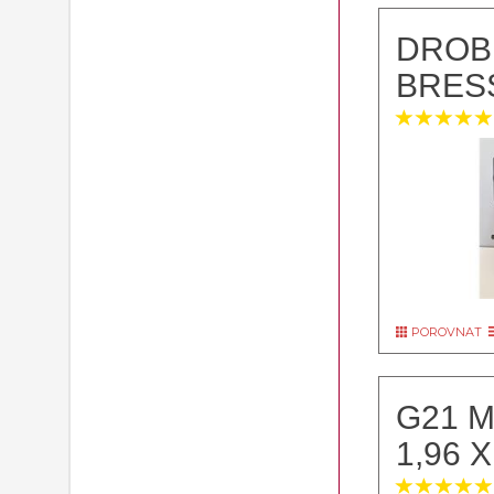
DROB
BRESS
POROVNAT
G21 M
1,96 X