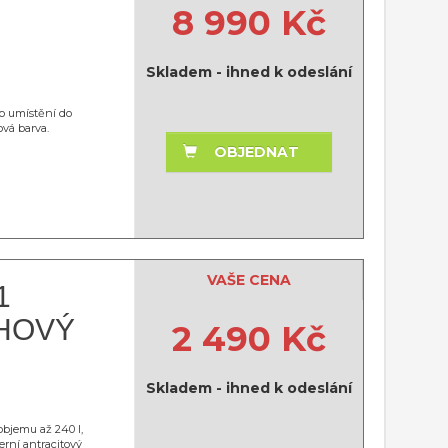
8 990 Kč
Skladem - ihned k odeslání
ro umístění do
ová barva.
OBJEDNAT
VAŠE CENA
1
CHOVÝ
2 490 Kč
Skladem - ihned k odeslání
 objemu až 240 l,
rní antracitový