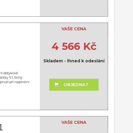
VAŠE CENA
4 566 Kč
Skladem - ihned k odeslání
vní dotykové
ržky 5 l, tichý
ypnutí při naplnění
OBJEDNAT
VAŠE CENA
1