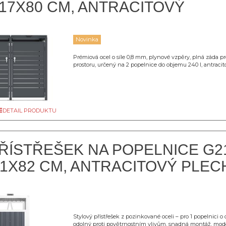
17X80 CM, ANTRACITOVÝ
Novinka
Prémiová ocel o síle 0,8 mm, plynové vzpěry, plná záda p
prostoru, určený na 2 popelnice do objemu 240 l, antracit
DETAIL PRODUKTU
ŘÍSTŘEŠEK NA POPELNICE G2
21X82 CM, ANTRACITOVÝ PLE
Stylový přístřešek z pozinkované oceli – pro 1 popelnici o
odolný proti povětrnostním vlivům, snadná montáž, mode