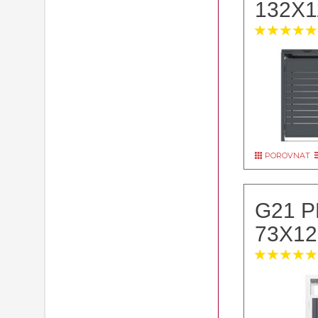
132X1
POROVNAT
G21 P
73X1