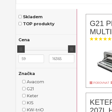
Skladem
G21 P
TOP produkty
MULTI
Cena
Značka
Avacom
POROVNAT
G21
Keter
KETER
KIS
207L
KW-triO