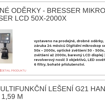
NÉ ODĚRKY - BRESSER MIKR
ER LCD 50X-2000X
vystaveno na prodejně, drobné oděrky, 
záruka 24 měsíců Digitální mikroskop s
50x – 2000x, optické zvětšení 50 - 500x, 
zvětšení až 2000x, barevný LCD displej 3
revolverový nosič 3 objektivů, LED osvět
6 filtry, bohaté příslušenství.
DETAIL PRODUKTU
ULTIFUNKČNÍ LEŠENÍ G21 HA
 1,59 M