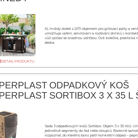
XL hnědý stolek s 207l objemem pro grilovací párty a ven
umožňuje vaření, servírování a rozlévání drinků v kontak
vůči počasí se snadnou údržbou. Dvě kolečka, praktická r
deska.
DETAIL PRODUKTU
PERPLAST ODPADKOVÝ KOŠ
ERPLAST SORTIBOX 3 X 35 L
Sada 3 odpadkových košů Sortibox. Objem 3 x 35 litrů. Um
jednotlivé segmenty do řad nebo sloupců. Barevné samo
rozpoznat, do kterého boxu patří konkrétní odpad – papír, 