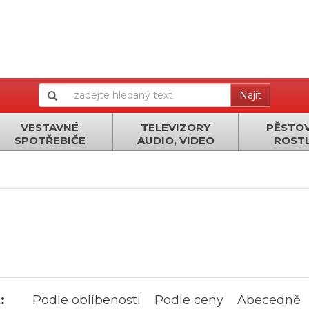
Najít
VESTAVNÉ
TELEVIZORY
PĚSTOV
SPOTŘEBIČE
AUDIO, VIDEO
ROSTL
:
Podle oblíbenosti
Podle ceny
Abecedně