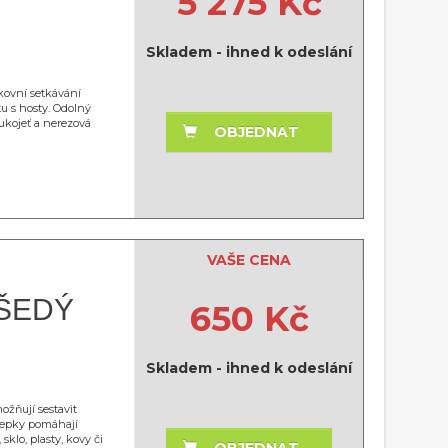
5 275 Kč
Skladem - ihned k odeslání
kovní setkávání
tu s hosty. Odolný
ukojeť a nerezová
OBJEDNAT
VAŠE CENA
 ŠEDÝ
650 Kč
Skladem - ihned k odeslání
ožňují sestavit
lepky pomáhají
sklo, plasty, kovy či
OBJEDNAT