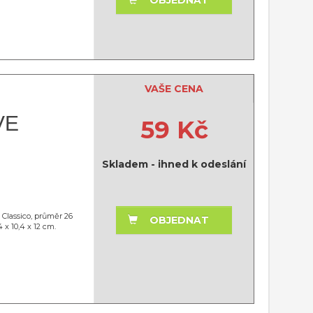
VAŠE CENA
VE
59 Kč
Skladem - ihned k odeslání
 Classico, průměr 26
OBJEDNAT
 x 10,4 x 12 cm.