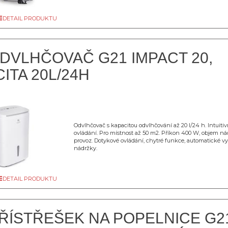
DETAIL PRODUKTU
DVLHČOVAČ G21 IMPACT 20,
ITA 20L/24H
Odvlhčovač s kapacitou odvlhčování až 20 l/24 h. Intuiti
ovládání. Pro místnost až 50 m2. Příkon 400 W, objem nád
provoz. Dotykové ovládání, chytré funkce, automatické v
nádržky.
DETAIL PRODUKTU
ŘÍSTŘEŠEK NA POPELNICE G2