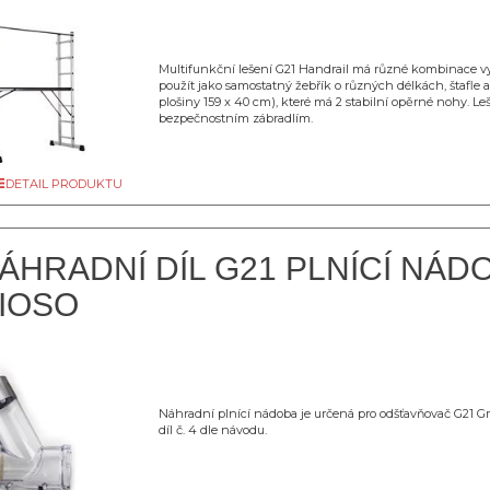
Multifunkční lešení G21 Handrail má různé kombinace vy
použít jako samostatný žebřík o různých délkách, štafle a 
plošiny 159 x 40 cm), které má 2 stabilní opěrné nohy. Le
bezpečnostním zábradlím.
DETAIL PRODUKTU
ÁHRADNÍ DÍL G21 PLNÍCÍ NÁD
IOSO
Náhradní plnící nádoba je určená pro odšťavňovač G21 Gra
díl č. 4 dle návodu.