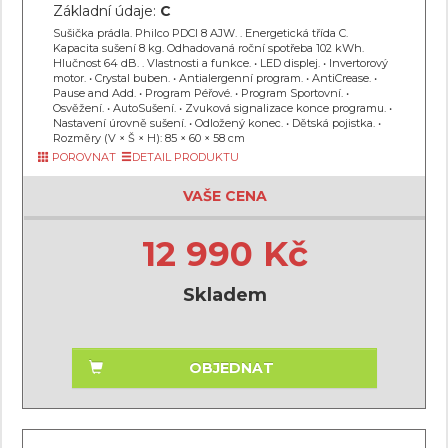
Základní údaje:
C
Sušička prádla. Philco PDCI 8 AJW. . Energetická třída C.
Kapacita sušení 8 kg. Odhadovaná roční spotřeba 102 kWh.
Hlučnost 64 dB. . Vlastnosti a funkce. • LED displej. • Invertorový
motor. • Crystal buben. • Antialergenní program. • AntiCrease. •
Pause and Add. • Program Péřové. • Program Sportovní. •
Osvěžení. • AutoSušení. • Zvuková signalizace konce programu. •
Nastavení úrovně sušení. • Odložený konec. • Dětská pojistka. •
Rozměry (V × Š × H): 85 × 60 × 58 cm
POROVNAT
DETAIL PRODUKTU
VAŠE CENA
12 990 Kč
Skladem
OBJEDNAT