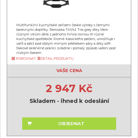
Multifunkční kuchyňské zařízení české výroby s černými
barevnými doplňky. Remoska T41/42 Tria grey díky třem
různým víkům dělá z jednoho hrnce rovnou tři různé
kuchyňské spotřebiče. Kromě klasického pečení, umožňuje i
vařit a péct pod stálým mírným přetlakem páry a díky soft-
tlakové skleněné poklici zvládne i pomalý způsob vaření pod
nízkým tlakem.
POROVNAT
DETAIL PRODUKTU
VAŠE CENA
2 947 Kč
Skladem - ihned k odeslání
OBJEDNAT