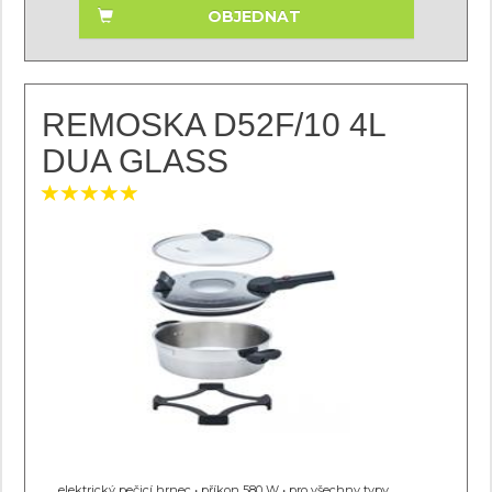
OBJEDNAT
REMOSKA D52F/10 4L
DUA GLASS
elektrický pečicí hrnec • příkon 580 W • pro všechny typy