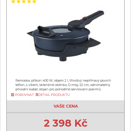
Remoska, příkon 400 W, objem 2 l, třívrstvý nepřilnavý povrch
teflon, s víkem, skleněné okénko, O mísy 22 cm, odnímatelný
přívodní kabel, stojan pro pohodlné servírování pokrmů
POROVNAT
DETAIL PRODUKTU
VAŠE CENA
2 398 Kč