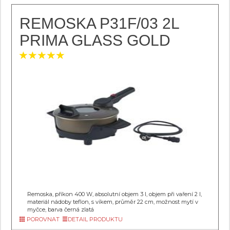
REMOSKA P31F/03 2L
PRIMA GLASS GOLD
Remoska, příkon 400 W, absolutní objem 3 l, objem při vaření 2 l,
materiál nádoby teflon, s víkem, průměr 22 cm, možnost mytí v
myčce, barva černá zlatá
POROVNAT
DETAIL PRODUKTU