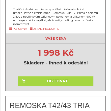
Tradiční elektrická mísa ve speciální hliníkové edici vám
umožní levné a rychlé vaření. Remoska P31/01 2l Prima o objemu
2 litry s nepřilnavým teflonovým povrchem a příkonem 400 W
umí nejen péci a zapékat, ale i dusit, smažit, grilovat, ohřívat a
rozmrazovat.
POROVNAT
DETAIL PRODUKTU
VAŠE CENA
1 998 Kč
Skladem - ihned k odeslání
OBJEDNAT
REMOSKA T42/43 TRIA