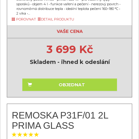
sporáků • objem 4 l • funkce vaření a pečení • nerezový povrch •
rovnoměrná distribuce tepla • ideální teplota pečení 160–180 °C •
2 víka •…
POROVNAT
DETAIL PRODUKTU
VAŠE CENA
3 699 Kč
Skladem - ihned k odeslání
OBJEDNAT
REMOSKA P31F/01 2L
PRIMA GLASS