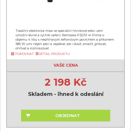
Tradiční elektrická mísa ve speciální hliníkové edici vám
umožní levné a rychlé vaření. Remoska P32/01 4l Prima o
objemu 4 litry s nepřilnavým teflonovým povrchem a příkonem
580 W umí nejen péci a zapékat, ale i dusit, smažit, grilovat,
ohřívat a rozmrazovat.
POROVNAT
DETAIL PRODUKTU
VAŠE CENA
2 198 Kč
Skladem - ihned k odeslání
OBJEDNAT