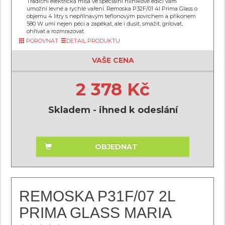
Tradiční elektrická mísa ve speciální hliníkové edici vám
umožní levné a rychlé vaření. Remoska P32F/01 4l Prima Glass o
objemu 4 litry s nepřilnavým teflonovým povrchem a příkonem
580 W umí nejen péci a zapékat, ale i dusit, smažit, grilovat,
ohřívat a rozmrazovat.
POROVNAT
DETAIL PRODUKTU
VAŠE CENA
2 378 Kč
Skladem - ihned k odeslání
OBJEDNAT
REMOSKA P31F/07 2L
PRIMA GLASS MARIA