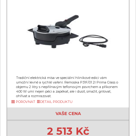
Tradiční elektrická mísa ve speciální hliníkové edici vám
umožní levné a rychlé vaření. Remoska P31F/01 2l Prima Glass o
objemu 2 litry s nepřilnavým teflonovým povrchem a příkonem
400 W umí nejen péci a zapékat, ale i dusit, smažit, grilovat,
ohřívat a rozmrazovat.
POROVNAT
DETAIL PRODUKTU
VAŠE CENA
2 513 Kč