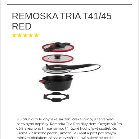
REMOSKA TRIA T41/45
RED
Multifunkční kuchyňské zařízení české výroby s červenými
barevnými doplňky. Remoska Tria Red díky třem různým víkům
dělá z jednoho hrnce rovnou tři různé kuchyňské spotřebiče.
Kromě klasického pečení, umožňuje i vařit a péct pod stálým
mírným přetlakem páry a díky soft-tlakové skleněné poklici