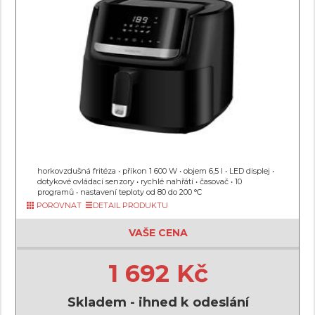
horkovzdušná fritéza • příkon 1 600 W • objem 6,5 l • LED displej •
dotykové ovládací senzory • rychlé nahřátí • časovač • 10
programů • nastavení teploty od 80 do 200 °C
POROVNAT
DETAIL PRODUKTU
VAŠE CENA
1 692 Kč
Skladem - ihned k odeslání