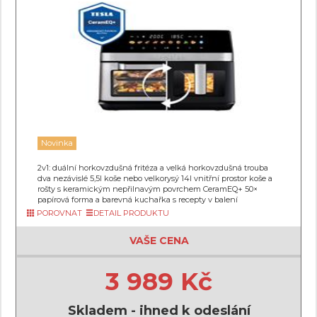
Novinka
2v1: duální horkovzdušná fritéza a velká horkovzdušná trouba
dva nezávislé 5,5l koše nebo velkorysý 14l vnitřní prostor koše a
rošty s keramickým nepřilnavým povrchem CeramEQ+ 50×
papírová forma a barevná kuchařka s recepty v balení
POROVNAT
DETAIL PRODUKTU
VAŠE CENA
3 989 Kč
Skladem - ihned k odeslání