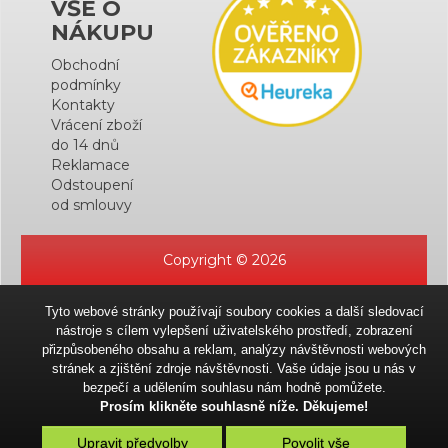
VŠE O
NÁKUPU
Obchodní
podmínky
Kontakty
Vrácení zboží
do 14 dnů
Reklamace
Odstoupení
od smlouvy
Copyright © 2026
Tyto webové stránky používají soubory cookies a další sledovací
nástroje s cílem vylepšení uživatelského prostředí, zobrazení
přizpůsobeného obsahu a reklam, analýzy návštěvnosti webových
stránek a zjištění zdroje návštěvnosti. Vaše údaje jsou u nás v
bezpečí a udělením souhlasu nám hodně pomůžete.
Prosím klikněte souhlasně níže. Děkujeme!
Upravit předvolby
Povolit vše