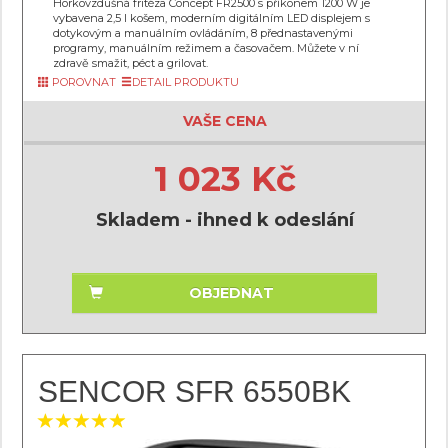
Horkovzdušná fritéza Concept FR2500 s příkonem 1200 W je
vybavena 2,5 l košem, moderním digitálním LED displejem s
dotykovým a manuálním ovládáním, 8 přednastavenými
programy, manuálním režimem a časovačem. Můžete v ní
zdravě smažit, péct a grilovat.
POROVNAT
DETAIL PRODUKTU
VAŠE CENA
1 023 Kč
Skladem - ihned k odeslání
OBJEDNAT
SENCOR SFR 6550BK