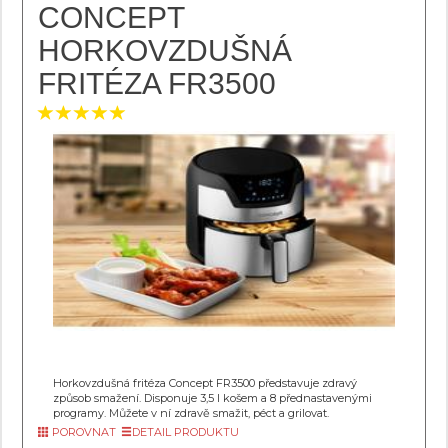
CONCEPT
HORKOVZDUŠNÁ
FRITÉZA FR3500
Horkovzdušná fritéza Concept FR3500 představuje zdravý
způsob smažení. Disponuje 3,5 l košem a 8 přednastavenými
programy. Můžete v ní zdravě smažit, péct a grilovat.
POROVNAT
DETAIL PRODUKTU