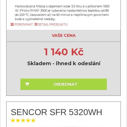
Horkovdušná fritéza s objemem koše 3,5 litru a s příkonem 1500
W. Philco PHAF 3500 je vybavena nastavitelnou teplotou od 80
do 200 °C, časovačem až na 60 minut a nepřilnavým povrchem
koše a vyjímatelné nádoby.
POROVNAT
DETAIL PRODUKTU
VAŠE CENA
1 140 Kč
Skladem - ihned k odeslání
OBJEDNAT
SENCOR SFR 5320WH