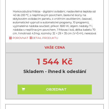
Horkovzdušná fritéza - digitální ovládání, nastavitelná teplota od
40 do 200 °C, s nepřilnavým povrchem, barevné ikony na
dotykovém ovládacím panelu, s vnitřním osvětlením, časovač,
automatické vypnutí a automatické programy, 10 programů,
vyjímatelná nádoba součástí, příkon 1600 W, objem nádoby 7 l,
nádoba s nepřilnavým povrchem, 1 fritovací koš, délka kabelu 70
cm, hmotnost 4,9 kg, rozměry 32 × 29 × 35 cm (V×Š×H), nerezová
POROVNAT
DETAIL PRODUKTU
VAŠE CENA
1 544 Kč
Skladem - ihned k odeslání
OBJEDNAT