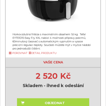
Horkovzdušná fritéza s maximálním obsahem 1,6 kg . Tefal
EY701D15 Easy Fry XXL nabízí 4 možnosti přípravy pokrmů,
60minutový časovač s automatickým vypnutím a vysoce
precizní regulaci teploty. Součásti můžete mýt v myčce nádobí
pro jednodušší čištění.
POROVNAT
DETAIL PRODUKTU
VAŠE CENA
2 520 Kč
Skladem - ihned k odeslání
OBJEDNAT