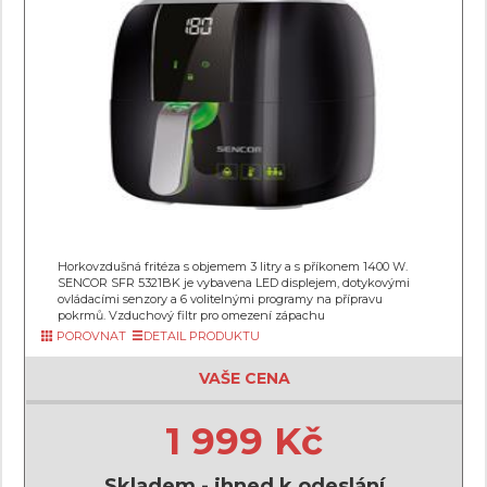
Horkovzdušná fritéza s objemem 3 litry a s příkonem 1400 W.
SENCOR SFR 5321BK je vybavena LED displejem, dotykovými
ovládacími senzory a 6 volitelnými programy na přípravu
pokrmů. Vzduchový filtr pro omezení zápachu
POROVNAT
DETAIL PRODUKTU
VAŠE CENA
1 999 Kč
Skladem - ihned k odeslání