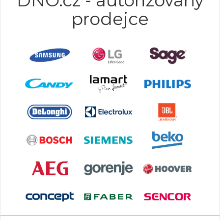
DNO.cz - autorizovaný
prodejce