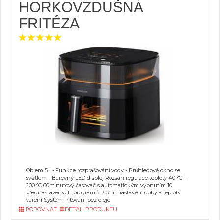
HORKOVZDUŠNÁ
FRITÉZA
Objem 5 l - Funkce rozprašování vody - Průhledové okno se
světlem - Barevný LED displej Rozsah regulace teploty 40 °C -
200 °C 60minutový časovač s automatickým vypnutím 10
přednastavených programů Ruční nastavení doby a teploty
vaření Systém fritování bez oleje
POROVNAT
DETAIL PRODUKTU