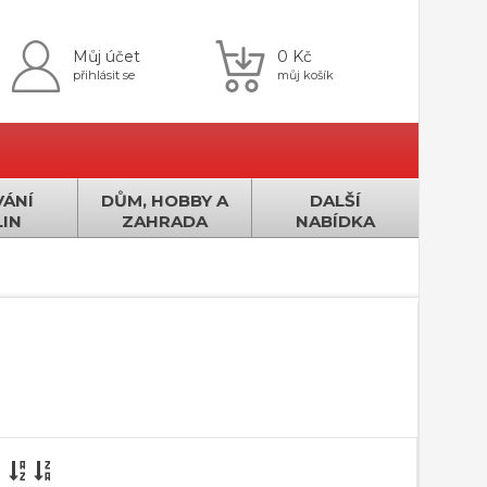
Můj účet
0 Kč
přihlásit se
můj košík
ÁNÍ
DŮM, HOBBY A
DALŠÍ
IN
ZAHRADA
NABÍDKA