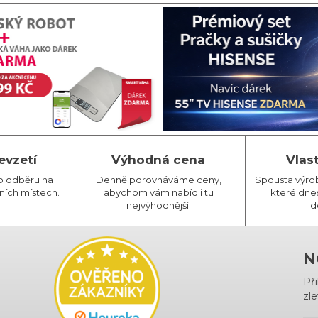
evzetí
Výhodná cena
Vlas
o odběru na
Denně porovnáváme ceny,
Spousta výro
ních místech.
abychom vám nabídli tu
které dnes
nejvýhodnější.
d
N
Př
zle