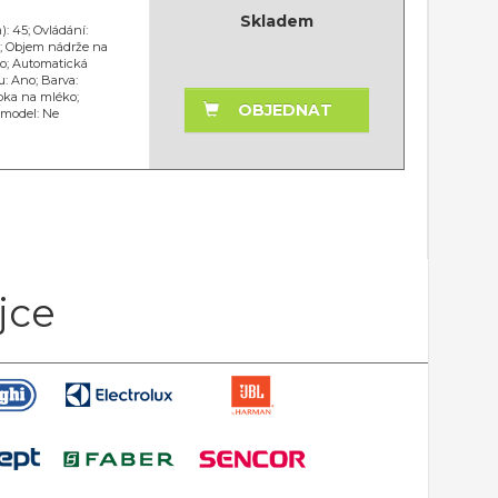
Skladem
: 45; Ovládání:
0; Objem nádrže na
no; Automatická
: Ano; Barva:
bka na mléko;
OBJEDNAT
 model: Ne
jce