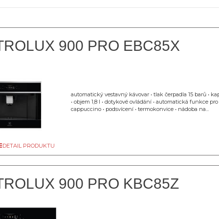
TROLUX 900 PRO EBC85X
automatický vestavný kávovar • tlak čerpadla 15 barů • k
• objem 1,8 l • dotykové ovládání • automatická funkce pro
cappuccino • podsvícení • termokonvice • nádoba na...
DETAIL PRODUKTU
TROLUX 900 PRO KBC85Z