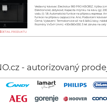
Vestavný kávovar; Electrolux 900 PRO KBC85Z; Výška (cm)
Elektronické, dotykové; Kapacita mlýnku na kávu (g): 20
vodu (l): 1,8; Automatická funkce na přípravu espressa: A
funkce na přípravu cappuccina: Ano; Podsvícení kávovaru
Černá; Vybavení: Termokonvice až na 6 šálků kávy; nádo
Rozměry VxŠxH (mm): 450x560x550; 5 let záruka na celý
DETAIL PRODUKTU
O.cz - autorizovaný prode