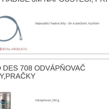
Napouštěcí hadice Jolly - 3m k pračkám, myčkám
DETAIL PRODUKTU
 DES 708 ODVÁPŇOVAČ
Y,PRAČKY
Odvápňovač, 250 g