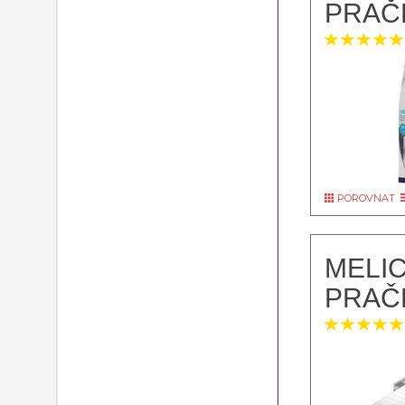
PRAČ
POROVNAT
MELIC
PRAČ