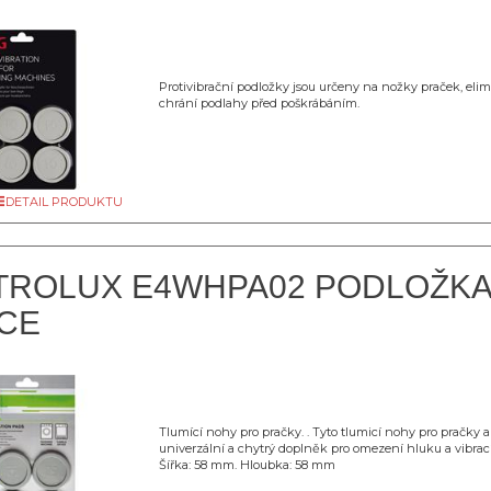
Protivibrační podložky jsou určeny na nožky praček, elimi
chrání podlahy před poškrábáním.
DETAIL PRODUKTU
TROLUX E4WHPA02 PODLOŽKA
CE
Tlumící nohy pro pračky. . Tyto tlumicí nohy pro pračky a
univerzální a chytrý doplněk pro omezení hluku a vibrací.
Šířka: 58 mm. Hloubka: 58 mm