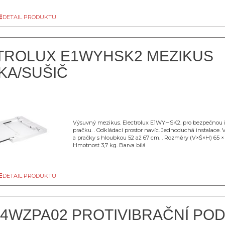
DETAIL PRODUKTU
TROLUX E1WYHSK2 MEZIKUS
KA/SUŠIČ
Výsuvný mezikus. Electrolux E1WYHSK2. pro bezpečnou in
pračku. . Odkládací prostor navíc. Jednoduchá instalace.
a pračky s hloubkou 52 až 67 cm. . Rozměry (V×Š×H) 65 ×
Hmotnost 3,7 kg. Barva bílá
DETAIL PRODUKTU
A4WZPA02 PROTIVIBRAČNÍ PO