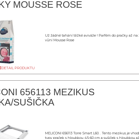
KY MOUSSE ROSE
Už žádné tahání těžké aviváže ! Parfém do pračky až na 2
vůní Mousse Rose
DETAIL PRODUKTU
ONI 656113 MEZIKUS
KA/SUŠIČKA
MELICONI 656113 Torre Smart L60. . Tento mezikus je vho
typy praček s hloubkou 45-60 cm a sušiček s hloubkou až