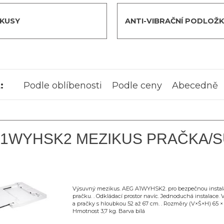
IKUSY
ANTI-VIBRAČNÍ PODLOŽK
:
Podle oblíbenosti
Podle ceny
Abecedně
A1WYHSK2 MEZIKUS PRAČKA/S
Výsuvný mezikus. AEG A1WYHSK2. pro bezpečnou instala
pračku. . Odkládací prostor navíc. Jednoduchá instalace.
a pračky s hloubkou 52 až 67 cm. . Rozměry (V×Š×H) 65 ×
Hmotnost 3,7 kg. Barva bílá