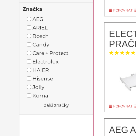
Značka
POROVNAT
AEG
ARIEL
ELEC
Bosch
PRAČ
Candy
Care + Protect
Electrolux
HAIER
Hisense
Jolly
Koma
další značky
POROVNAT
AEG 