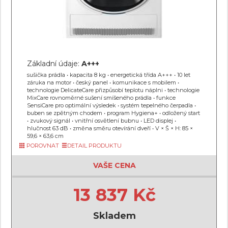
Základní údaje:
A+++
sušička prádla • kapacita 8 kg • energetická třída A+++ • 10 let
záruka na motor • český panel • komunikace s mobilem •
technologie DelicateCare přizpůsobí teplotu náplni • technologie
MixCare rovnoměrné sušení smíšeného prádla • funkce
SensiCare pro optimální výsledek • systém tepelného čerpadla •
buben se zpětným chodem • program Hygiena+ • odložený start
• zvukový signál • vnitřní osvětlení bubnu • LED displej •
hlučnost 63 dB • změna směru otevírání dveří • V × Š × H: 85 ×
59,6 × 63,6 cm
POROVNAT
DETAIL PRODUKTU
VAŠE CENA
13 837 Kč
Skladem