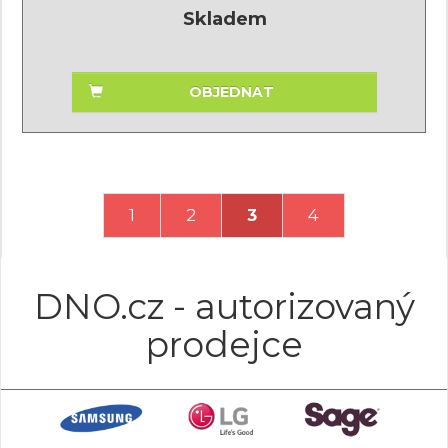
Skladem
OBJEDNAT
1
2
3
4
DNO.cz - autorizovaný
prodejce