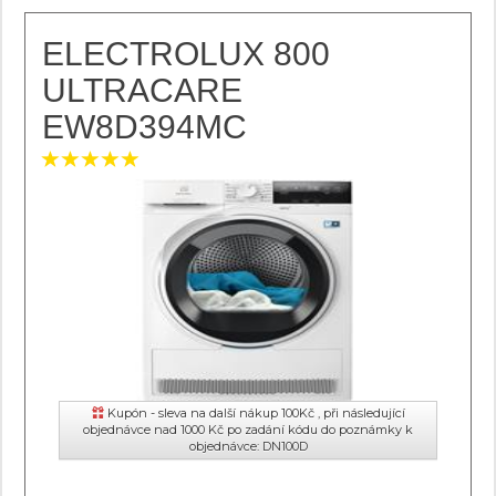
ELECTROLUX 800
ULTRACARE
EW8D394MC
Kupón - sleva na další nákup 100Kč , při následující
objednávce nad 1000 Kč po zadání kódu do poznámky k
objednávce: DN100D