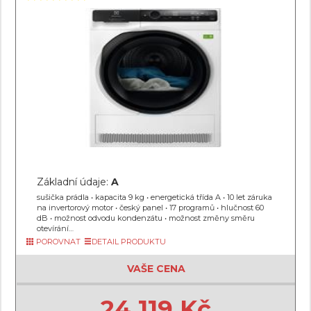
Základní údaje:
A
sušička prádla • kapacita 9 kg • energetická třída A • 10 let záruka
na invertorový motor • český panel • 17 programů • hlučnost 60
dB • možnost odvodu kondenzátu • možnost změny směru
otevírání…
POROVNAT
DETAIL PRODUKTU
VAŠE CENA
24 119 Kč