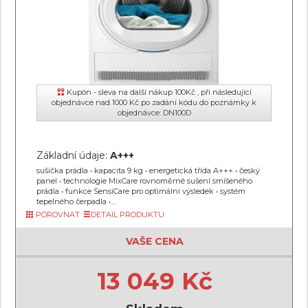
Kupón - sleva na další nákup 100Kč , při následující
objednávce nad 1000 Kč po zadání kódu do poznámky k
objednávce: DN100D
Základní údaje:
A+++
sušička prádla • kapacita 9 kg • energetická třída A+++ • český
panel • technologie MixCare rovnoměrné sušení smíšeného
prádla • funkce SensiCare pro optimální výsledek • systém
tepelného čerpadla •…
POROVNAT
DETAIL PRODUKTU
VAŠE CENA
13 049 Kč