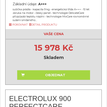
Základní údaje:
A+++
sušička prádla • kapacita 9 kg • energetická třída A+++ • 10 let
záruka na motor • český panel • technologie DelicateCare
přizpůsobí teplotu náplni • technologie MixCare rovnoměrné
sušení smíšeného…
POROVNAT
DETAIL PRODUKTU
VAŠE CENA
15 978 Kč
Skladem
OBJEDNAT
ELECTROLUX 900
PERFECTCARE