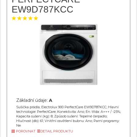
EW9D787KCC
Základní údaje:
A
Sušička prádla; Electrolux 900 PerfectCare EW9D787KCC; Hlavní
technologie: PerfectCare; Konektivita: Ano; En. třída: A+++ / -25%;
Kapacita sušení (kg): 8; Způsob sušení: Tepelné čerpadlo;
Hlučnost (db): 61; Vnitřní osvětlení bubnu: Ano; Parní programy:
Ne
POROVNAT
DETAIL PRODUKTU