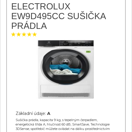
ELECTROLUX
EW9D495CC SUŠIČKA
PRÁDLA
Základní údaje:
A
Sušička prádla, kapacita 9 kg, s tepelným čerpadlem,
energetická třída A, hlučnost 60 dB, SmartSave, Technologie
3DSense, spotřebič můžete ovládat na dálku prostřednictvím