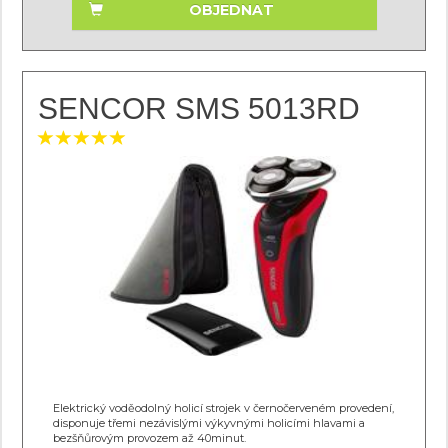
OBJEDNAT
SENCOR SMS 5013RD
Elektrický voděodolný holicí strojek v černočerveném provedení,
disponuje třemi nezávislými výkyvnými holicími hlavami a
bezšňůrovým provozem až 40minut.