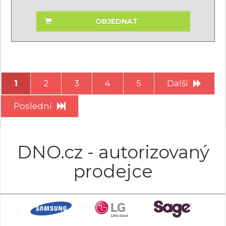
OBJEDNAT
1
2
3
4
5
Další
Poslední
DNO.cz - autorizovaný
prodejce