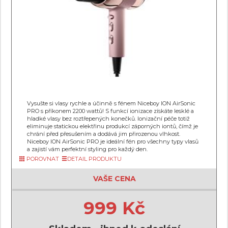
Vysušte si vlasy rychle a účinně s fénem Niceboy ION AirSonic
PRO s příkonem 2200 wattů! S funkcí ionizace získáte lesklé a
hladké vlasy bez roztřepených konečků. Ionizační péče totiž
eliminuje statickou elektřinu produkcí záporných iontů, čímž je
chrání před přesušením a dodává jim přirozenou vlhkost.
Niceboy ION AirSonic PRO je ideální fén pro všechny typy vlasů
a zajistí vám perfektní styling pro každý den.
POROVNAT
DETAIL PRODUKTU
VAŠE CENA
999 Kč