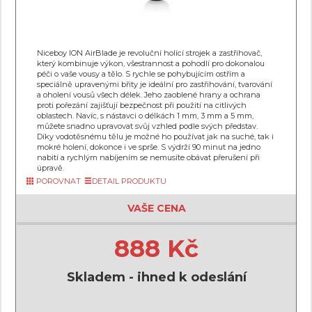
Niceboy ION AirBlade je revoluční holící strojek a zastřihovač,
který kombinuje výkon, všestrannost a pohodlí pro dokonalou
péči o vaše vousy a tělo. S rychle se pohybujícím ostřím a
speciálně upravenými břity je ideální pro zastřihování, tvarování
a oholení vousů všech délek. Jeho zaoblené hrany a ochrana
proti pořezání zajišťují bezpečnost při použití na citlivých
oblastech. Navíc, s nástavci o délkách 1 mm, 3 mm a 5 mm,
můžete snadno upravovat svůj vzhled podle svých představ.
Díky vodotěsnému tělu je možné ho používat jak na suché, tak i
mokré holení, dokonce i ve sprše. S výdrží 90 minut na jedno
nabití a rychlým nabíjením se nemusíte obávat přerušení při
úpravě.
POROVNAT
DETAIL PRODUKTU
VAŠE CENA
888 Kč
Skladem - ihned k odeslání