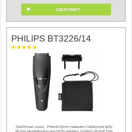
OBJEDNAT
PHILIPS BT3226/14
Zastřihovač vousů. . Přesné 0,5mm nastavení. Celokovové břity.
60 min bezdrátového použití/1h nabíjení. Systém Lift and Trim.