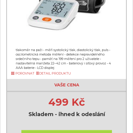
tlakoměr na paži • měří systolický tlak, diastolický tlak, puls •
oscilometrická metoda měření • detekce nepravidelného
srdečního tepu • paměť na 199 měření pro 2 uživatele •
nastavitelná manžeta 22–42 cm • bateriový i síťový provoz • 4
AAA baterie • LCD displej
POROVNAT
DETAIL PRODUKTU
VAŠE CENA
499 Kč
Skladem - ihned k odeslání