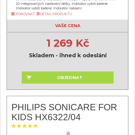
20 integrovaných nastavení délky. Indikátor vybití baterie.
Indikátor vybití baterie. Indikátor nabíjení
POROVNAT
DETAIL PRODUKTU
VAŠE CENA
1 269 Kč
Skladem - ihned k odeslání
OBJEDNAT
PHILIPS SONICARE FOR
KIDS HX6322/04