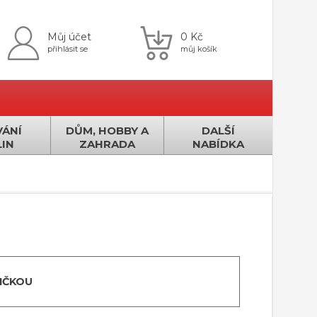
Můj účet
0 Kč
přihlásit se
můj košík
ÁNÍ
DŮM, HOBBY A
DALŠÍ
IN
ZAHRADA
NABÍDKA
IČKOU