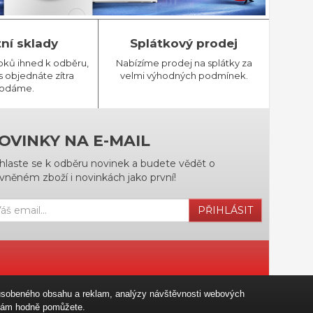
tní sklady
Splátkový prodej
bků ihned k odběru,
Nabízíme prodej na splátky za
 objednáte zítra
velmi výhodných podmínek.
odáme.
OVINKY NA E-MAIL
ihlaste se k odběru novinek a budete vědět o
vněném zboží i novinkách jako první!
PŘIHLÁSIT
izpůsobeného obsahu a reklam, analýzy návštěvnosti webových
u nám hodně pomůžete.