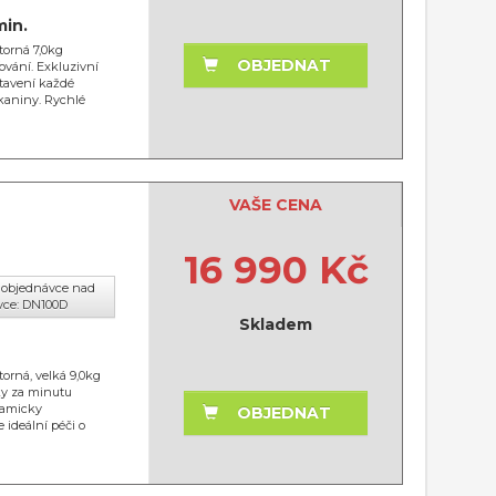
min.
torná 7,0kg
OBJEDNAT
ování. Exkluzivní
tavení každé
tkaniny. Rychlé
VAŠE CENA
16 990 Kč
cí objednávce nad
vce: DN100D
Skladem
torná, velká 9,0kg
čky za minutu
namicky
OBJEDNAT
 ideální péči o