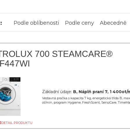
:
Podle oblíbenosti
Podle ceny
Abecedně
TROLUX 700 STEAMCARE®
F447WI
Základní údaje:
B, Náplň praní 7, 1 400ot/
Vestavná pračka s kapacita 7 kg, energetická třída B, max
ot/min, program Hygiene, FreshScent, SensiCare, TimeM
DETAIL PRODUKTU