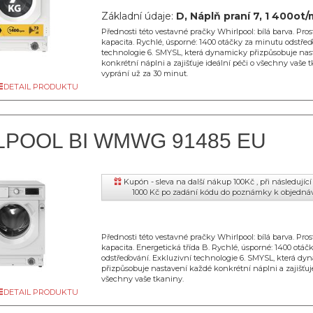
Základní údaje:
D, Náplň praní 7, 1 400ot/
Přednosti této vestavné pračky Whirlpool: bílá barva. Pros
kapacita. Rychlé, úsporné: 1400 otáčky za minutu odstřeď
technologie 6. SMYSL, která dynamicky přizpůsobuje nas
konkrétní náplni a zajišťuje ideální péči o všechny vaše 
vyprání už za 30 minut.
DETAIL PRODUKTU
LPOOL BI WMWG 91485 EU
Kupón - sleva na další nákup 100Kč , při následují
1000 Kč po zadání kódu do poznámky k objedná
Přednosti této vestavné pračky Whirlpool: bílá barva. Pros
kapacita. Energetická třída B. Rychlé, úsporné: 1400 otá
odstřeďování. Exkluzivní technologie 6. SMYSL, která dy
přizpůsobuje nastavení každé konkrétní náplni a zajišťuje
všechny vaše tkaniny.
DETAIL PRODUKTU