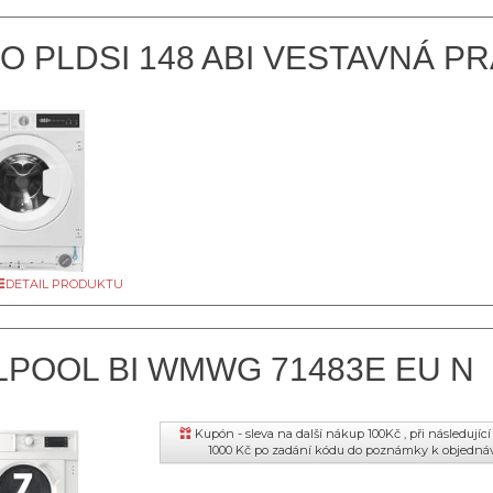
O PLDSI 148 ABI VESTAVNÁ P
DETAIL PRODUKTU
LPOOL BI WMWG 71483E EU N
Kupón - sleva na další nákup 100Kč , při následují
1000 Kč po zadání kódu do poznámky k objedná