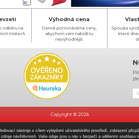
evzetí
Výhodná cena
Vlas
o odběru na
Denně porovnáváme ceny,
Spousta výro
ních místech.
abychom vám nabídli tu
které dnes
nejvýhodnější.
d
N
Př
zle
Copyright © 2026
sledovací nástroje s cílem vylepšení uživatelského prostředí, zobrazení př
ní zdroje návštěvnosti. Vaše údaje jsou u nás v bezpečí a udělením souhlas