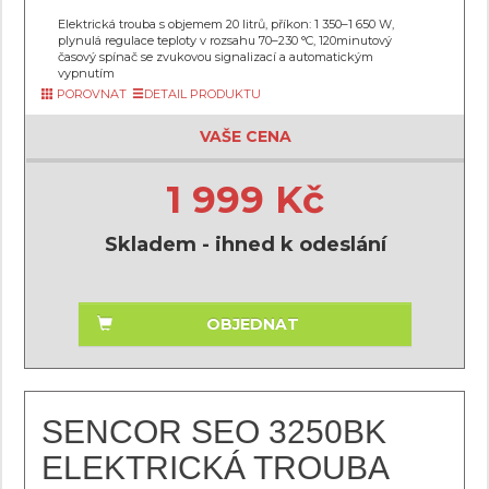
Elektrická trouba s objemem 20 litrů, příkon: 1 350–1 650 W,
plynulá regulace teploty v rozsahu 70–230 °C, 120minutový
časový spínač se zvukovou signalizací a automatickým
vypnutím
POROVNAT
DETAIL PRODUKTU
VAŠE CENA
1 999 Kč
Skladem - ihned k odeslání
OBJEDNAT
SENCOR SEO 3250BK
ELEKTRICKÁ TROUBA