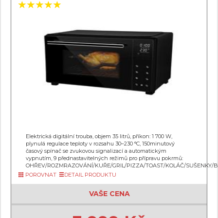
Elektrická digitální trouba, objem 35 litrů, příkon: 1 700 W,
plynulá regulace teploty v rozsahu 30–230 °C, 150minutový
časový spínač se zvukovou signalizací a automatickým
vypnutím, 9 přednastavitelných režimů pro přípravu pokrmů:
OHŘEV/ROZMRAZOVÁNÍ/KUŘE/GRIL/PIZZA/TOAST/KOLÁČ/SUŠENKY
POROVNAT
DETAIL PRODUKTU
VAŠE CENA