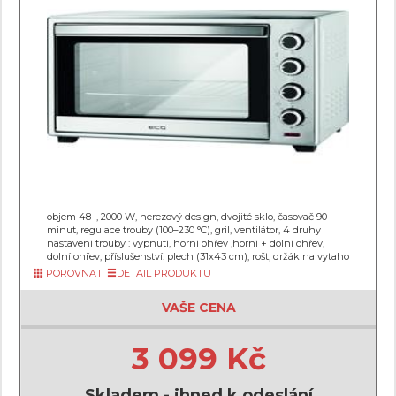
objem 48 l, 2000 W, nerezový design, dvojité sklo, časovač 90
minut, regulace trouby (100–230 °C), gril, ventilátor, 4 druhy
nastavení trouby : vypnutí, horní ohřev ,horní + dolní ohřev,
dolní ohřev, příslušenství: plech (31x43 cm), rošt, držák na vytaho
POROVNAT
DETAIL PRODUKTU
VAŠE CENA
3 099 Kč
Skladem - ihned k odeslání