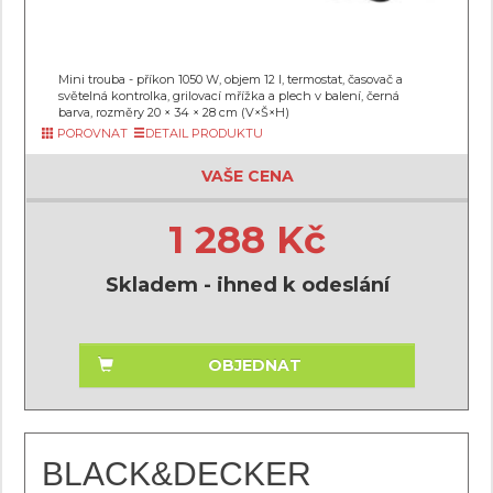
Mini trouba - příkon 1050 W, objem 12 l, termostat, časovač a
světelná kontrolka, grilovací mřížka a plech v balení, černá
barva, rozměry 20 × 34 × 28 cm (V×Š×H)
POROVNAT
DETAIL PRODUKTU
VAŠE CENA
1 288 Kč
Skladem - ihned k odeslání
OBJEDNAT
BLACK&DECKER