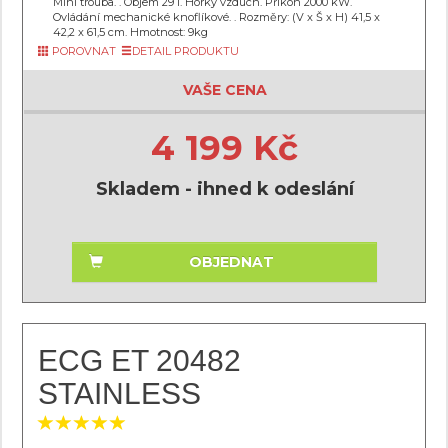
Mini trouba. . Objem 29 l. Horký vzduch. Příkon 2000 kW.
Ovládání mechanické knoflíkové. . Rozměry: (V x Š x H) 41,5 x
42,2 x 61,5 cm. Hmotnost: 9kg
POROVNAT
DETAIL PRODUKTU
VAŠE CENA
4 199 Kč
Skladem - ihned k odeslání
OBJEDNAT
ECG ET 20482
STAINLESS