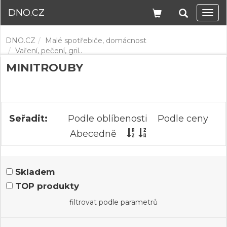
DNO.CZ
Navi
DNO.CZ
Malé spotřebiče, domácnost
Vaření, pečení, gril..
MINITROUBY
Seřadit:
Podle oblíbenosti
Podle ceny
Abecedně
Skladem
TOP produkty
filtrovat podle parametrů