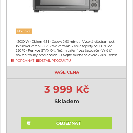
Novinka
• 2000 W • Objem 45 l • Časovač 90 minut • Vysoká všestrannost,
15 funkcí vaření • Zvukové varování • Volič teploty od 100 °C do
230 °C • Funkce STAY ON. Režim vaření bez časovače • Vnější
povrch trouby proti opaření • Dvojité skleněné dveře • Příslušenst
POROVNAT
DETAIL PRODUKTU
VAŠE CENA
3 999 Kč
Skladem
OBJEDNAT