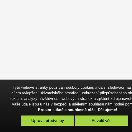
Tyto webové stránky používají soubory cookies a další sledovací nást
cílem vylepšení uživatelského prostředí, zobrazení přizpůsobeného o
reklam, analýzy návštěvnosti webových stránek a zjištění zdroje návšt
Vaše údaje jsou u nás v bezpečí a udělením souhlasu nám hodně po
Prosím klikněte souhlasně níže. Děkujeme!
Upravit předvolby
Povolit vše