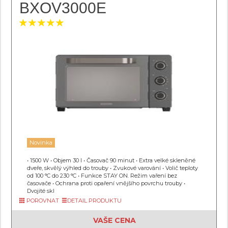
BXOV3000E
Novinka
• 1500 W • Objem 30 l • Časovač 90 minut • Extra velké skleněné
dveře, skvělý výhled do trouby • Zvukové varování • Volič teploty
od 100 °C do 230 °C • Funkce STAY ON. Režim vaření bez
časovače • Ochrana proti opaření vnějšího povrchu trouby •
Dvojité skl
POROVNAT
DETAIL PRODUKTU
VAŠE CENA