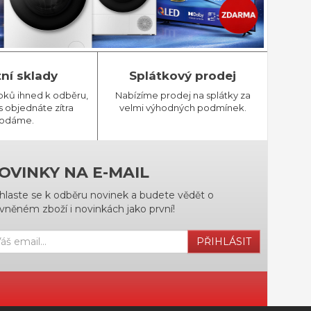
tní sklady
Splátkový prodej
bků ihned k odběru,
Nabízíme prodej na splátky za
 objednáte zítra
velmi výhodných podmínek.
odáme.
OVINKY NA E-MAIL
ihlaste se k odběru novinek a budete vědět o
vněném zboží i novinkách jako první!
PŘIHLÁSIT