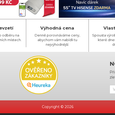
evzetí
Výhodná cena
Vlas
o odběru na
Denně porovnáváme ceny,
Spousta výro
ních místech.
abychom vám nabídli tu
které dnes
nejvýhodnější.
d
N
Př
zle
Copyright © 2026