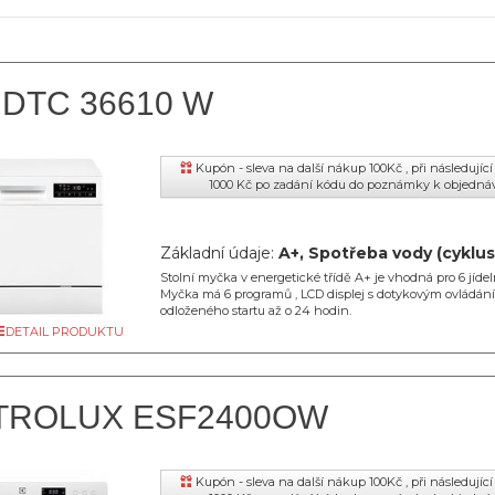
DTC 36610 W
Kupón - sleva na další nákup 100Kč , při následují
1000 Kč po zadání kódu do poznámky k objedná
Základní údaje:
A+, Spotřeba vody (cyklus
Stolní myčka v energetické třídě A+ je vhodná pro 6 jídel
Myčka má 6 programů , LCD displej s dotykovým ovládán
odloženého startu až o 24 hodin.
DETAIL PRODUKTU
TROLUX ESF2400OW
Kupón - sleva na další nákup 100Kč , při následují