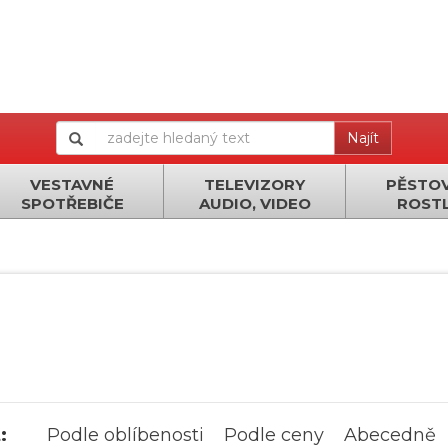
Najít
VESTAVNÉ
TELEVIZORY
PĚSTOV
SPOTŘEBIČE
AUDIO, VIDEO
ROSTL
:
Podle oblíbenosti
Podle ceny
Abecedně