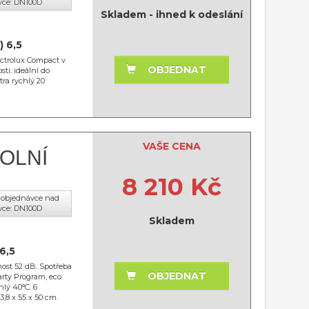
vce: DN100D
Skladem - ihned k odeslání
) 6,5
ectrolux Compact v
OBJEDNAT
ti: ideální do
tra rychlý 20
VAŠE CENA
OLNÍ
8 210 Kč
cí objednávce nad
vce: DN100D
Skladem
6,5
nost 52 dB. Spotřeba
OBJEDNAT
Party Program, eco
hlý 40°C. 6
3,8 x 55 x 50 cm.