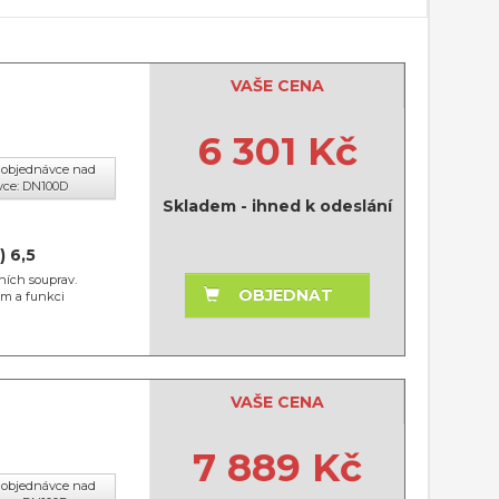
VAŠE CENA
6 301 Kč
cí objednávce nad
vce: DN100D
Skladem - ihned k odeslání
) 6,5
ních souprav.
OBJEDNAT
ím a funkci
VAŠE CENA
7 889 Kč
cí objednávce nad