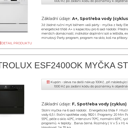
1000 Kč po zadání kódu do poznámky k objedná
Základní údaje:
A+, Spotřeba vody (cyklus
Již žádné ruční mytí během vaší párty - myčka z řady El
energetické třídě A+ s kapacitou pro 6 sad nádobí. Přednos
menších domácností, indikátor doplnění soli a leštidla, ex
minutový Party program, program na sklo, koš na příbory.
DETAIL PRODUKTU
TROLUX ESF2400OK MYČKA ST
Kupón - sleva na další nákup 100Kč , při následují
1000 Kč po zadání kódu do poznámky k objedná
Základní údaje:
F, Spotřeba vody (cyklus) 
Stolní myčka na 6 sad nádobí. . Energetická třída F. Hluč
vody 6,5 l. Roční spotřeba vody 1820 l. Programy: 20 Min 
55°C, péče o sklo 40°C, intenzivní 70°C, normální 65°C, ryc
programů. 4 teploty. . Barva černá. Rozměry:( V x Š x H) 4
Hmotnost: 24,35 kg