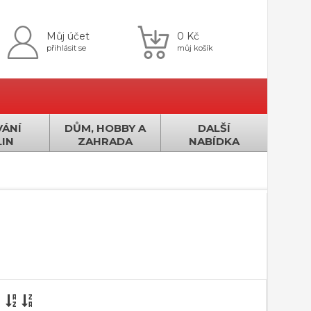
Můj účet
0 Kč
přihlásit se
můj košík
ÁNÍ
DŮM, HOBBY A
DALŠÍ
IN
ZAHRADA
NABÍDKA