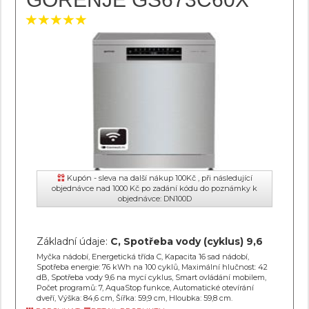
Kupón - sleva na další nákup 100Kč , při následující
objednávce nad 1000 Kč po zadání kódu do poznámky k
objednávce: DN100D
Základní údaje:
C, Spotřeba vody (cyklus) 9,6
Myčka nádobí, Energetická třída C, Kapacita 16 sad nádobí,
Spotřeba energie: 76 kWh na 100 cyklů, Maximální hlučnost: 42
dB, Spotřeba vody 9,6 na mycí cyklus, Smart ovládání mobilem,
Počet programů: 7, AquaStop funkce, Automatické otevírání
dveří, Výška: 84,6 cm, Šířka: 59,9 cm, Hloubka: 59,8 cm.