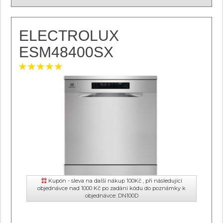
ELECTROLUX
ESM48400SX
Kupón - sleva na další nákup 100Kč , při následující
objednávce nad 1000 Kč po zadání kódu do poznámky k
objednávce: DN100D