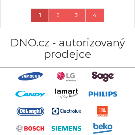
1
2
3
4
DNO.cz - autorizovaný
prodejce