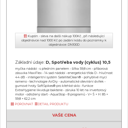
Kupón - sleva na další nákup 100Kč , při následující
objednávce nad 1000 Kč po zadání kódu do poznámky k
objednávce: DN100D
Základní údaje:
D, Spotřeba vody (cyklus) 10,5
myčka nádobí • s předním panelem • šířka 59,8 cm • příborová
zásuvka MaxiFlex • 14 sad nádobí • energetická třída D • hlučnost
44 dB • inteligentní systém SatelliteClean® - pohyblivé mycí
rameno • technologie AirDry - automatické otevírání dvířek •
gumové hroty SoftSpikes® pro křehké sklo • funkce
ExtraHygiene likviduje bakterie • záruka 10 let na invertorový
motor • odložený start • AquaStop • 8 programů • V× Š × H: 85 ×
59,8 × 62,2 cm
POROVNAT
DETAIL PRODUKTU
VAŠE CENA