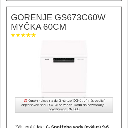
GORENJE GS673C60W
MYČKA 60CM
Kupón - sleva na další nákup 100Kč , při následující
objednávce nad 1000 Kč po zadání kódu do poznámky k
objednávce: DN100D
Základní údaje:
C, Spotřeba vody (cyklus) 9,6