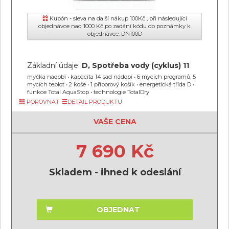
Kupón - sleva na další nákup 100Kč , při následující
objednávce nad 1000 Kč po zadání kódu do poznámky k
objednávce: DN100D
Základní údaje:
D, Spotřeba vody (cyklus) 11
myčka nádobí • kapacita 14 sad nádobí • 6 mycích programů, 5
mycích teplot • 2 koše • 1 příborový košík • energetická třída D •
funkce Total AquaStop • technologie TotalDry
POROVNAT
DETAIL PRODUKTU
VAŠE CENA
7 690 Kč
Skladem - ihned k odeslání
OBJEDNAT