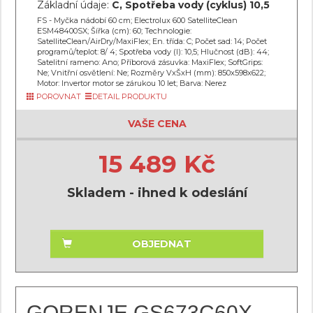
Základní údaje:
C, Spotřeba vody (cyklus) 10,5
FS - Myčka nádobí 60 cm; Electrolux 600 SatelliteClean
ESM48400SX; Šířka (cm): 60; Technologie:
SatelliteClean/AirDry/MaxiFlex; En. třída: C; Počet sad: 14; Počet
programů/teplot: 8/ 4; Spotřeba vody (l): 10,5; Hlučnost (dB): 44;
Satelitní rameno: Ano; Příborová zásuvka: MaxiFlex; SoftGrips:
Ne; Vnitřní osvětlení: Ne; Rozměry VxŠxH (mm): 850x598x622;
Motor: Invertor motor se zárukou 10 let; Barva: Nerez
POROVNAT
DETAIL PRODUKTU
VAŠE CENA
15 489 Kč
Skladem - ihned k odeslání
OBJEDNAT
GORENJE GS673C60X