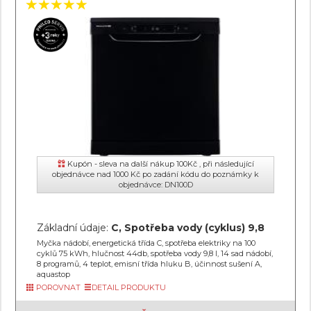
Kupón - sleva na další nákup 100Kč , při následující
objednávce nad 1000 Kč po zadání kódu do poznámky k
objednávce: DN100D
Základní údaje:
C, Spotřeba vody (cyklus) 9,8
Myčka nádobí, energetická třída C, spotřeba elektriky na 100
cyklů 75 kWh, hlučnost 44db, spotřeba vody 9,8 l, 14 sad nádobí,
8 programů, 4 teplot, emisní třída hluku B, účinnost sušení A,
aquastop
POROVNAT
DETAIL PRODUKTU