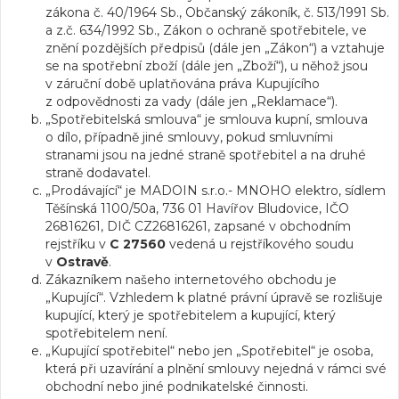
zákona č. 40/1964 Sb., Občanský zákoník, č. 513/1991 Sb.
a z.č. 634/1992 Sb., Zákon o ochraně spotřebitele, ve
znění pozdějších předpisů (dále jen „Zákon“) a vztahuje
se na spotřební zboží (dále jen „Zboží“), u něhož jsou
v záruční době uplatňována práva Kupujícího
z odpovědnosti za vady (dále jen „Reklamace“).
„Spotřebitelská smlouva“ je smlouva kupní, smlouva
o dílo, případně jiné smlouvy, pokud smluvními
stranami jsou na jedné straně spotřebitel a na druhé
straně dodavatel.
„Prodávající“ je MADOIN s.r.o.- MNOHO elektro, sídlem
Těšínská 1100/50a, 736 01 Havířov Bludovice, IČO
26816261, DIČ CZ26816261, zapsané v obchodním
rejstříku v
C 27560
vedená u rejstříkového soudu
v
Ostravě
.
Zákazníkem našeho internetového obchodu je
„Kupující“. Vzhledem k platné právní úpravě se rozlišuje
kupující, který je spotřebitelem a kupující, který
spotřebitelem není.
„Kupující spotřebitel“ nebo jen „Spotřebitel“ je osoba,
která při uzavírání a plnění smlouvy nejedná v rámci své
obchodní nebo jiné podnikatelské činnosti.