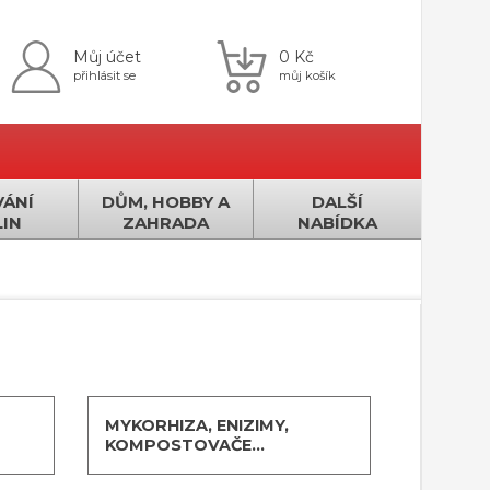
Můj účet
0 Kč
přihlásit se
můj košík
ÁNÍ
DŮM, HOBBY A
DALŠÍ
IN
ZAHRADA
NABÍDKA
MYKORHIZA, ENIZIMY,
KOMPOSTOVAČE...