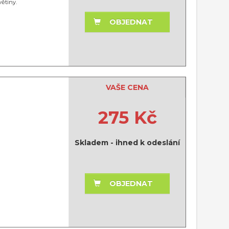
ětiny.
OBJEDNAT
VAŠE CENA
275 Kč
Skladem - ihned k odeslání
OBJEDNAT