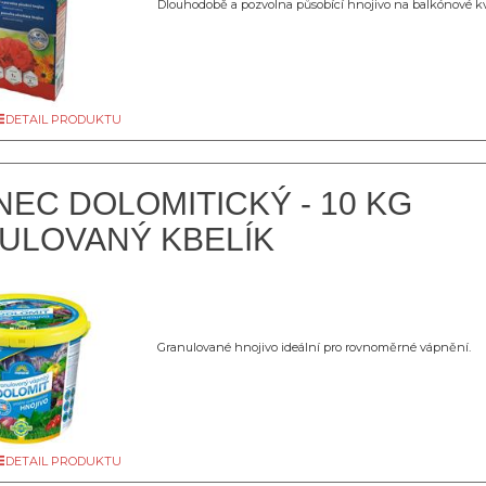
Dlouhodobě a pozvolna působící hnojivo na balkónové kv
DETAIL PRODUKTU
EC DOLOMITICKÝ - 10 KG
ULOVANÝ KBELÍK
Granulované hnojivo ideální pro rovnoměrné vápnění.
DETAIL PRODUKTU