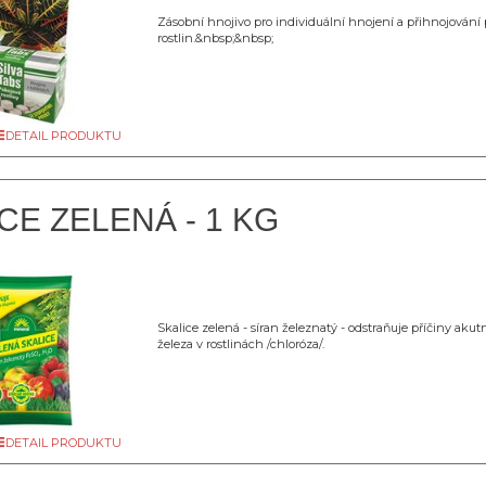
Zásobní hnojivo pro individuální hnojení a přihnojování
rostlin.&nbsp;&nbsp;
DETAIL PRODUKTU
CE ZELENÁ - 1 KG
Skalice zelená - síran železnatý - odstraňuje příčiny aku
železa v rostlinách /chloróza/.
DETAIL PRODUKTU