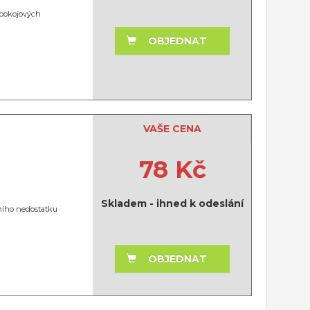
 pokojových
OBJEDNAT
VAŠE CENA
78 Kč
Skladem - ihned k odeslání
tního nedostatku
OBJEDNAT