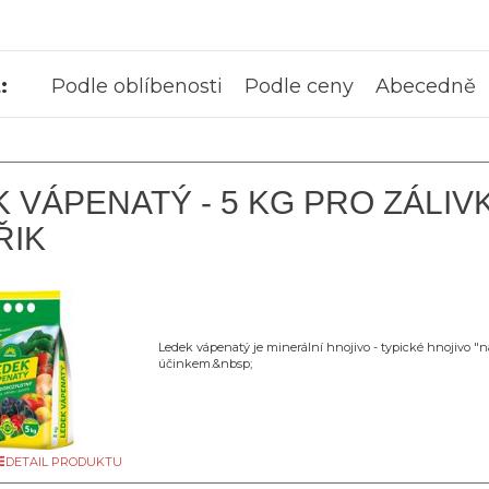
:
Podle oblíbenosti
Podle ceny
Abecedně
 VÁPENATÝ - 5 KG PRO ZÁLIV
ŘIK
Ledek vápenatý je minerální hnojivo - typické hnojivo "na
účinkem.&nbsp;
DETAIL PRODUKTU