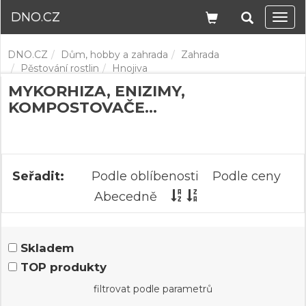
DNO.CZ
Navi
DNO.CZ
Dům, hobby a zahrada
Zahrada
Pěstování rostlin
Hnojiva
MYKORHIZA, ENIZIMY,
KOMPOSTOVAČE...
Seřadit:
Podle oblíbenosti
Podle ceny
Abecedně
Skladem
TOP produkty
filtrovat podle parametrů