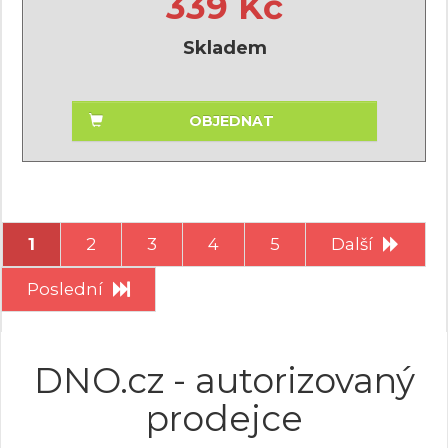
339 Kč
Skladem
OBJEDNAT
1
2
3
4
5
Další
Poslední
DNO.cz - autorizovaný
prodejce