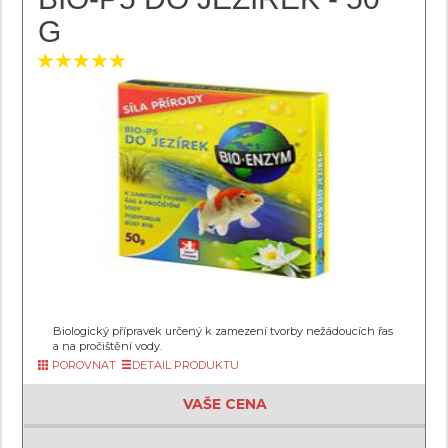
G
Biologický přípravek určený k zamezení tvorby nežádoucích řas
a na pročištění vody.
POROVNAT
DETAIL PRODUKTU
VAŠE CENA