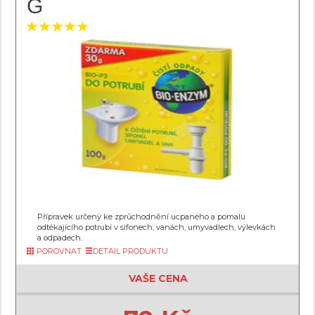
G
Přípravek určený ke zprůchodnění ucpaného a pomalu
odtékajícího potrubí v sifonech, vanách, umyvadlech, výlevkách
a odpadech.
POROVNAT
DETAIL PRODUKTU
VAŠE CENA