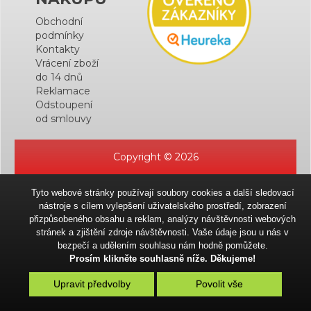
Obchodní
podmínky
Kontakty
Vrácení zboží
do 14 dnů
Reklamace
Odstoupení
od smlouvy
Copyright © 2026
Tyto webové stránky používají soubory cookies a další sledovací
nástroje s cílem vylepšení uživatelského prostředí, zobrazení
přizpůsobeného obsahu a reklam, analýzy návštěvnosti webových
stránek a zjištění zdroje návštěvnosti. Vaše údaje jsou u nás v
bezpečí a udělením souhlasu nám hodně pomůžete.
Prosím klikněte souhlasně níže. Děkujeme!
Upravit předvolby
Povolit vše