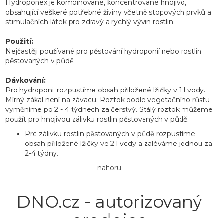
Hydroponex je kombinované, koncentrované hnojivo,
obsahující veškeré potřebné živiny včetně stopových prvků a
stimulačních látek pro zdravý a rychlý vývin rostlin.
Použití:
Nejčastěji používané pro pěstování hydroponií nebo rostlin
pěstovaných v půdě.
Dávkování:
Pro hydroponii rozpustíme obsah přiložené lžičky v 1 l vody.
Mírný zákal není na závadu. Roztok podle vegetačního růstu
vyměníme po 2 - 4 týdnech za čerstvý. Stálý roztok můžeme
použít pro hnojivou zálivku rostlin pěstovaných v půdě.
Pro zálivku rostlin pěstovaných v půdě rozpustíme
obsah přiložené lžičky ve 2 l vody a zaléváme jednou za
2-4 týdny.
nahoru
DNO.cz - autorizovaný