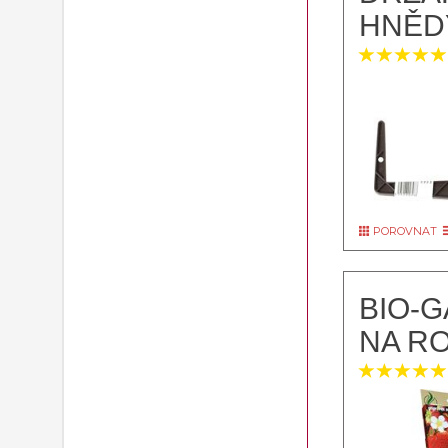
HNĚD
POROVNAT
BIO-
NA RO