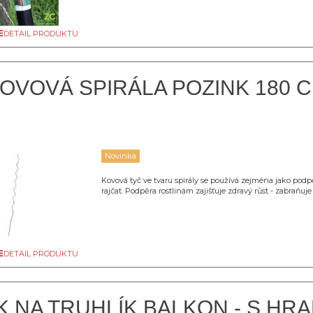
DETAIL PRODUKTU
OVOVÁ SPIRÁLA POZINK 180 CM
Novinka
Kovová tyč ve tvaru spirály se používá zejména jako podp
rajčat. Podpěra rostlinám zajišťuje zdravý růst - zabraňuj
DETAIL PRODUKTU
 NA TRUHLÍK BALKON - S HR