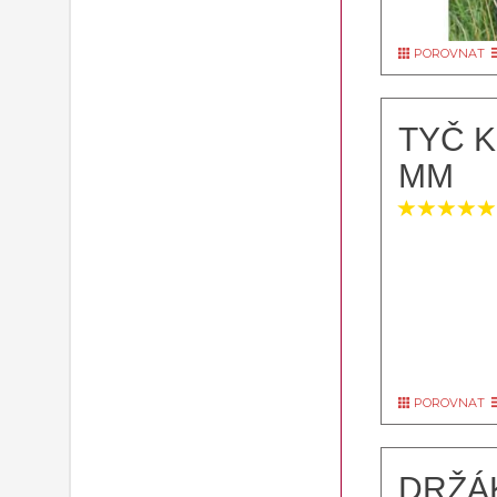
POROVNAT
TYČ K
MM
POROVNAT
DRŽÁK