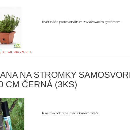
Květináč s profesionálním zavlažovacím systémem.
DETAIL PRODUKTU
ANA NA STROMKY SAMOSVORN
0 CM ČERNÁ (3KS)
Plastová ochrana před okusem zvěří.