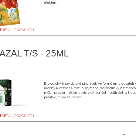
efektem.
DETAIL PRODUKTU
ZAL T/S - 25ML
Biologický insekticidní přípravek ve formě emulgovatel
určený k ochraně rostlin zejména mandelinky bramboro
mšic na zelenině, smutnic v okrasných rostlinách a hou
píďalek, můry zelné atd.
DETAIL PRODUKTU