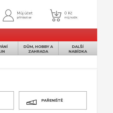
Můj účet
0 Kč
přihlásit se
můj košík
ÁNÍ
DŮM, HOBBY A
DALŠÍ
IN
ZAHRADA
NABÍDKA
PAŘENIŠTĚ