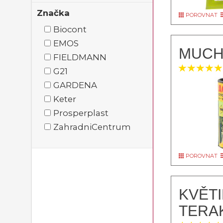
Značka
POROVNAT
Biocont
EMOS
MUCH
FIELDMANN
G21
GARDENA
Keter
Prosperplast
ZahradniCentrum
POROVNAT
KVĚT
TERA