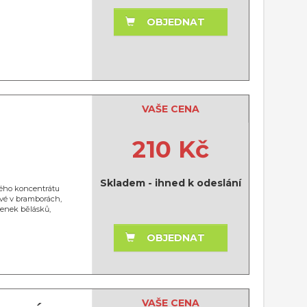
OBJEDNAT
VAŠE CENA
210 Kč
Skladem - ihned k odeslání
ného koncentrátu
vé v bramborách,
senek bělásků,
OBJEDNAT
VAŠE CENA