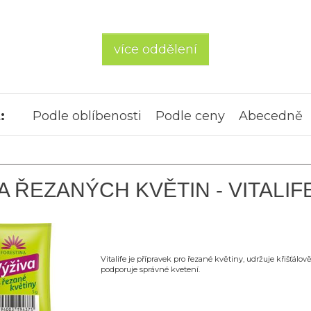
více oddělení
:
Podle oblíbenosti
Podle ceny
Abecedně
A ŘEZANÝCH KVĚTIN - VITALIFE
Vitalife je přípravek pro řezané květiny, udržuje křišťálov
podporuje správné kvetení.