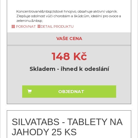
Koncentrované&nbsp;listové hnojivo, obsahuje aktivní vápník.
Zlepšuje odolnost vůči chorobám a škůdcům, ideální pro ovoce a
zeleninu.&nbsp;
POROVNAT
DETAIL PRODUKTU
VAŠE CENA
148 Kč
Skladem - ihned k odeslání
OBJEDNAT
SILVATABS - TABLETY NA
JAHODY 25 KS