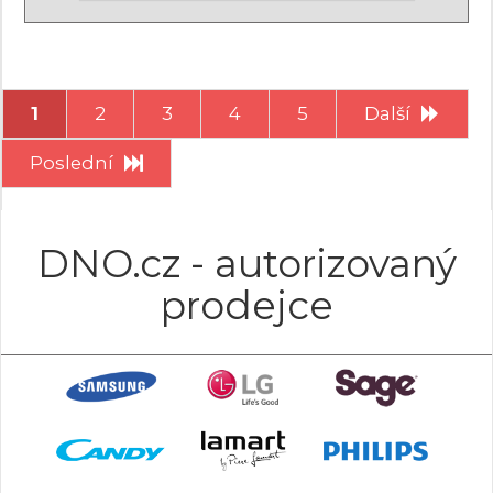
1
2
3
4
5
Další
Poslední
DNO.cz - autorizovaný
prodejce