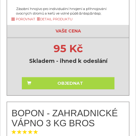
Zásobní hnojivo pro individuální hnojení a přihnojování
ovocných stromů a keřů ve volné půdě.&nbsp;&nbsp;
POROVNAT
DETAIL PRODUKTU
VAŠE CENA
95 Kč
Skladem - ihned k odeslání
OBJEDNAT
BOPON - ZAHRADNICKÉ
VÁPNO 3 KG BROS