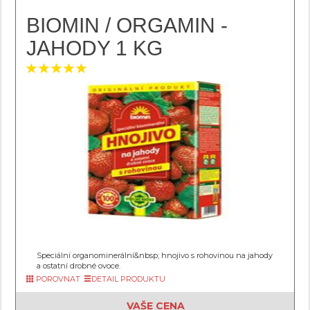
BIOMIN / ORGAMIN -
JAHODY 1 KG
Speciální organominerální&nbsp; hnojivo s rohovinou na jahody
a ostatní drobné ovoce.
POROVNAT
DETAIL PRODUKTU
VAŠE CENA