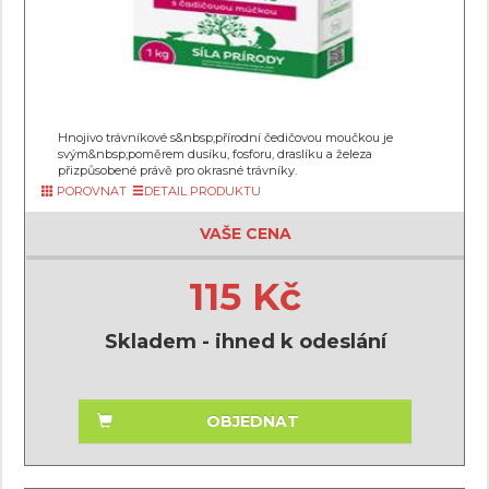
Hnojivo trávníkové s&nbsp;přírodní čedičovou moučkou je
svým&nbsp;poměrem dusíku, fosforu, draslíku a železa
přizpůsobené právě pro okrasné trávníky.
POROVNAT
DETAIL PRODUKTU
VAŠE CENA
115 Kč
Skladem - ihned k odeslání
OBJEDNAT