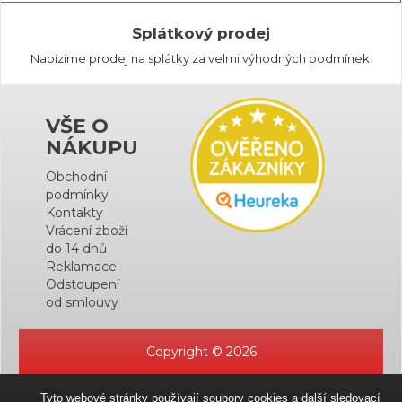
Splátkový prodej
Nabízíme prodej na splátky za velmi výhodných podmínek.
VŠE O
NÁKUPU
Obchodní
podmínky
Kontakty
Vrácení zboží
do 14 dnů
Reklamace
Odstoupení
od smlouvy
Copyright © 2026
Tyto webové stránky používají soubory cookies a další sledovací