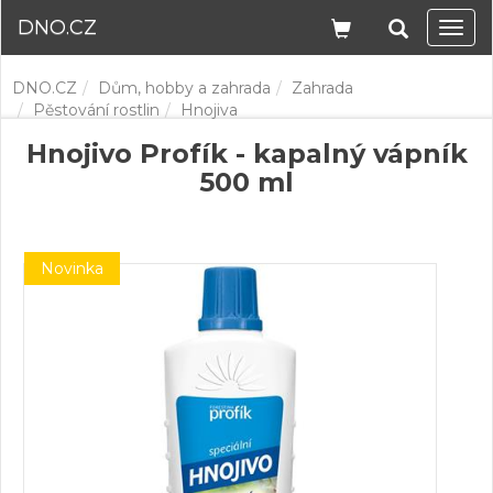
DNO.CZ
Navi
DNO.CZ
Dům, hobby a zahrada
Zahrada
Pěstování rostlin
Hnojiva
Hnojivo Profík - kapalný vápník
500 ml
Novinka