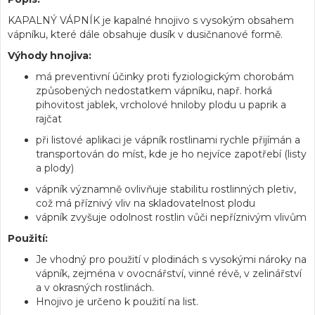
KAPALNÝ VÁPNÍK je kapalné hnojivo s vysokým obsahem
vápníku, které dále obsahuje dusík v dusičnanové formě.
Výhody hnojiva:
má preventivní účinky proti fyziologickým chorobám
způsobených nedostatkem vápníku, např. horká
pihovitost jablek, vrcholové hniloby plodu u paprik a
rajčat
při listové aplikaci je vápník rostlinami rychle přijímán a
transportován do míst, kde je ho nejvíce zapotřebí (listy
a plody)
vápník významně ovlivňuje stabilitu rostlinných pletiv,
což má příznivý vliv na skladovatelnost plodu
vápník zvyšuje odolnost rostlin vůči nepříznivým vlivům
Použití:
Je vhodný pro použití v plodinách s vysokými nároky na
vápník, zejména v ovocnářství, vinné révě, v zelinářství
a v okrasných rostlinách.
Hnojivo je určeno k použití na list.