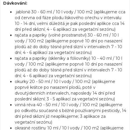
Dávkování:
jabloně 30 - 60 ml / 10 l vody / 100 m2 (aplikujeme cca
od června od fáze plodu lískového ořechu v intervalu
10 - 14 dní, velmi důležitá je pak poslední aplikce cca 14
dní před sklizní; 4 - 6 aplikací za vegetační sezónu)
rajčata a papriky (volné prostranství) 30 - 60 ml / 10 l
vody / 100 m2 (aplikujeme poprvé 10 dní po nasazení
plodů až do doby těsně před slizní v intervalech 7 - 10
dní; 4 - 6 aplikací za vegetační sezónu)
rajčata a papriky (skleníky a fóliovníky) 10 - 40 ml / 10 l
vody / 100 m2 (aplikujeme poprvé 10 dní po nasazení
plodů až do doby těsně před slizní v intervalech 7 - 10
dní; 4 - 6 aplikací za vegetační sezónu)
okurky 20 - 50 ml / 10 l vody / 100 m2 (aplikujeme
poprvé krátce po nasazení plodů, poté v
dvoutýdenních intervalech, naposledy 14 dní před
poslední sklizní; 3 - 5 aplikací za vegetační sezónu)
vinná réva 40 - 50 ml / 10 l vody / 100 m2 (aplikujeme
po odkvětu současně s běžně používanými pesticidy, 14
dní před sklizní již neaplikujeme; 3 aplikace za
vegetační sezónu)
okrasné rostliny 10 ml / 10 l vody / 100 m2 (aplikujeme