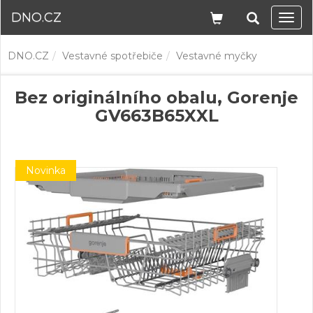
DNO.CZ
Navi
DNO.CZ
Vestavné spotřebiče
Vestavné myčky
Bez originálního obalu, Gorenje
GV663B65XXL
Novinka