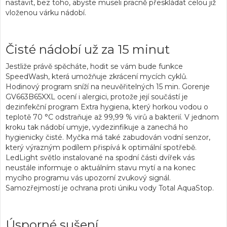
nastavit, bez toho, abyste museli pracně přeskládat celou již
vloženou várku nádobí.
Čisté nádobí už za 15 minut
Jestliže právě spěcháte, hodit se vám bude
funkce
SpeedWash
, která umožňuje zkrácení mycích cyklů.
Hodinový program sníží na neuvěřitelných 15 min. Gorenje
GV663B65XXL ocení i alergici, protože její součástí je
dezinfekční program Extra hygiena, který horkou vodou o
teplotě 70 °C odstraňuje až 99,99 % virů a bakterií. V jednom
kroku tak nádobí umyje, vydezinfikuje a zanechá ho
hygienicky čisté. Myčka má také zabudován vodní senzor,
který výrazným podílem přispívá k optimální spotřebě.
LedLight světlo
instalované na spodní části dvířek vás
neustále informuje o aktuálním stavu mytí a na konec
mycího programu vás upozorní zvukový signál.
Samozřejmostí je ochrana proti úniku vody Total AquaStop.
Úsporné sušení