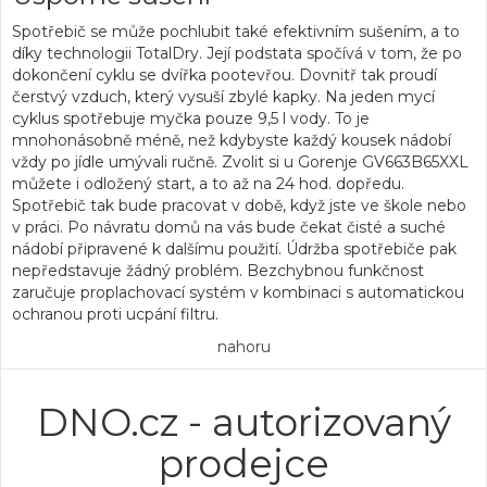
Spotřebič se může pochlubit také efektivním sušením, a to
díky
technologii TotalDry
. Její podstata spočívá v tom, že po
dokončení cyklu se dvířka pootevřou. Dovnitř tak proudí
čerstvý vzduch, který vysuší zbylé kapky. Na jeden mycí
cyklus spotřebuje myčka pouze 9,5 l vody. To je
mnohonásobně méně, než kdybyste každý kousek nádobí
vždy po jídle umývali ručně. Zvolit si u Gorenje GV663B65XXL
můžete i
odložený start
, a to až na 24 hod. dopředu.
Spotřebič tak bude pracovat v době, když jste ve škole nebo
v práci. Po návratu domů na vás bude čekat čisté a suché
nádobí připravené k dalšímu použití. Údržba spotřebiče pak
nepředstavuje žádný problém. Bezchybnou funkčnost
zaručuje proplachovací systém v kombinaci s automatickou
ochranou proti ucpání filtru.
nahoru
DNO.cz - autorizovaný
prodejce