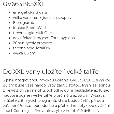
GV663B65XXL
energetická třída B
velká vana na 16 jídelních souprav
8 programů
funkce SpeedWash
technologie MultiClack
dezinfekční program Extra hygiena
20min rychlý program
technologie TotalDry
výška 86 cm
Do XXL vany uložíte i velké talíře
S plně integrovanou
myčkou
Gorenje GV663B65XXL s výškou
86 cm bude vaše nádobí vždy zářit čistotou. Pyšní se
jednou
z největších van
na trhu, pohodlně do ní naskládáte až 16 sad
nádobí a pojme i velké talíře o průměru až 35 cm. Vybrat si
můžete z 8 mycích programů, které budou šetřit přírodu i
vaši peněženku. Jednoduché a přehledné dotykové ovládání
TouchControl je rafinovaně skryto v horní liště dvířek. Na