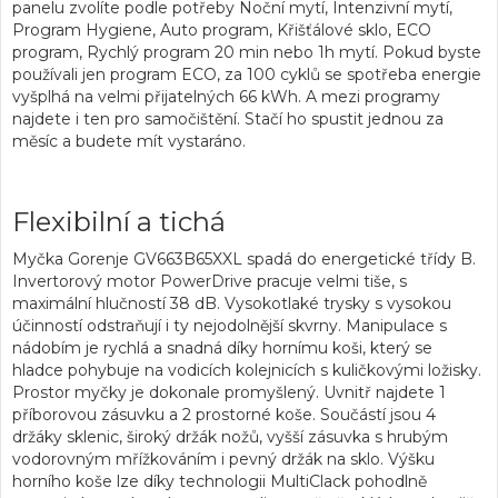
panelu zvolíte podle potřeby Noční mytí, Intenzivní mytí,
Program Hygiene, Auto program, Křišťálové sklo, ECO
program, Rychlý program 20 min nebo 1h mytí. Pokud byste
používali jen program ECO, za 100 cyklů se spotřeba energie
vyšplhá na velmi přijatelných 66 kWh. A mezi programy
najdete i ten pro samočištění. Stačí ho spustit jednou za
měsíc a budete mít vystaráno.
Flexibilní a tichá
Myčka Gorenje GV663B65XXL spadá do
energetické třídy B
.
Invertorový motor PowerDrive pracuje velmi tiše, s
maximální
hlučností 38 dB
. Vysokotlaké trysky s vysokou
účinností odstraňují i ty nejodolnější skvrny. Manipulace s
nádobím je rychlá a snadná díky hornímu koši, který se
hladce pohybuje na vodicích kolejnicích s kuličkovými ložisky.
Prostor myčky je dokonale promyšlený. Uvnitř najdete 1
příborovou zásuvku a 2 prostorné koše. Součástí jsou 4
držáky sklenic, široký držák nožů, vyšší zásuvka s hrubým
vodorovným mřížkováním i pevný držák na sklo. Výšku
horního koše lze díky
technologii MultiClack
pohodlně