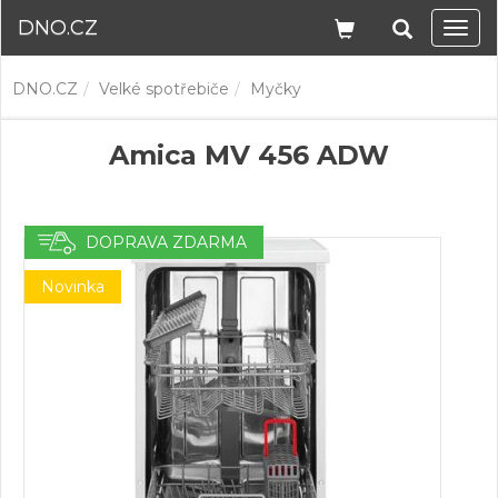
DNO.CZ
Navi
DNO.CZ
Velké spotřebiče
Myčky
Amica MV 456 ADW
DOPRAVA ZDARMA
Novinka