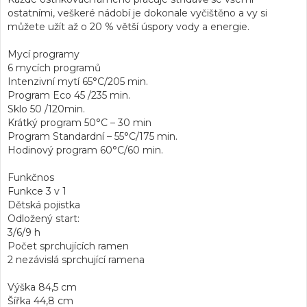
ostatními, veškeré nádobí je dokonale vyčištěno a vy si
můžete užít až o 20 % větší úspory vody a energie.
Mycí programy
6 mycích programů
Intenzivní mytí 65°C/205 min.
Program Eco 45 /235 min.
Sklo 50 /120min.
Krátký program 50°C – 30 min
Program Standardní – 55°C/175 min.
Hodinový program 60°C/60 min.
Funkčnos
Funkce 3 v 1
Dětská pojistka
Odložený start:
3/6/9 h
Počet sprchujících ramen
2 nezávislá sprchující ramena
Výška 84,5 cm
Šířka 44,8 cm