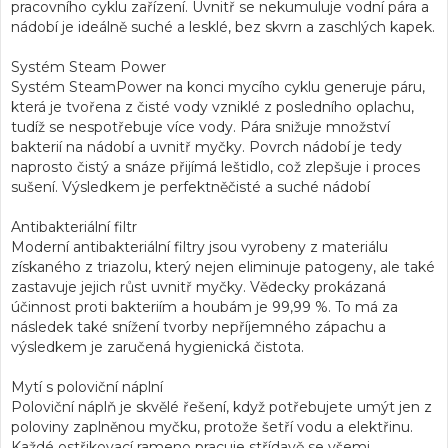
pracovního cyklu zařízení. Uvnitř se nekumuluje vodní pára a
nádobí je ideálně suché a lesklé, bez skvrn a zaschlých kapek.
Systém Steam Power
Systém SteamPower na konci mycího cyklu generuje páru,
která je tvořena z čisté vody vzniklé z posledního oplachu,
tudíž se nespotřebuje více vody. Pára snižuje množství
bakterií na nádobí a uvnitř myčky. Povrch nádobí je tedy
naprosto čistý a snáze přijímá leštidlo, což zlepšuje i proces
sušení. Výsledkem je perfektněčisté a suché nádobí
Antibakteriální filtr
Moderní antibakteriální filtry jsou vyrobeny z materiálu
získaného z triazolu, který nejen eliminuje patogeny, ale také
zastavuje jejich růst uvnitř myčky. Vědecky prokázaná
účinnost proti bakteriím a houbám je 99,99 %. To má za
následek také snížení tvorby nepříjemného zápachu a
výsledkem je zaručená hygienická čistota.
Mytí s poloviční náplní
Poloviční náplň je skvělé řešení, když potřebujete umýt jen z
poloviny zaplněnou myčku, protože šetří vodu a elektřinu.
Každé ostřikovací rameno pracuje střídavě se všemi