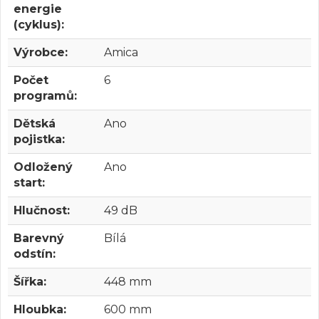
energie
(cyklus):
Výrobce:
Amica
Počet
6
programů:
Dětská
Ano
pojistka:
Odložený
Ano
start:
Hlučnost:
49 dB
Barevný
Bílá
odstín:
Šířka:
448 mm
Hloubka:
600 mm