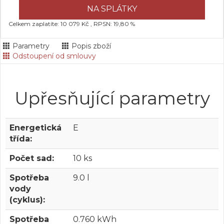
NA SPLÁTKY
Celkem zaplatíte: 10 079 Kč , RPSN: 19,80 %
Parametry
Popis zboží
Odstoupení od smlouvy
Upřesňující parametry
Energetická
E
třída:
Počet sad:
10 ks
Spotřeba
9.0 l
vody
(cyklus):
Spotřeba
0.760 kWh