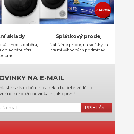
tní sklady
Splátkový prodej
bků ihned k odběru,
Nabízíme prodej na splátky za
 objednáte zítra
velmi výhodných podmínek.
odáme.
OVINKY NA E-MAIL
ihlaste se k odběru novinek a budete vědět o
vněném zboží i novinkách jako první!
PŘIHLÁSIT