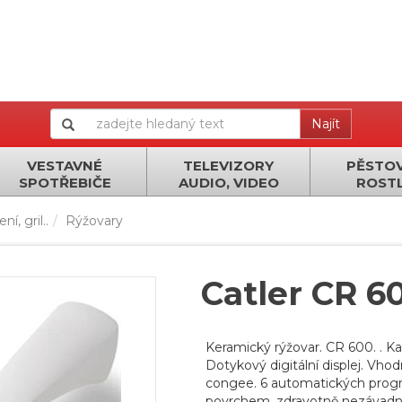
Najít
VESTAVNÉ
TELEVIZORY
PĚSTOV
SPOTŘEBIČE
AUDIO, VIDEO
ROSTL
í, gril..
Rýžovary
Catler CR 6
Keramický rýžovar. CR 600. . Ka
Dotykový digitální displej. Vhod
congee. 6 automatických progra
povrchem, zdravotně nezávadná