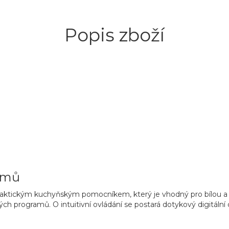
Popis zboží
rmů
raktickým kuchyňským pomocníkem, který je vhodný pro bílou a 
ných programů
. O intuitivní ovládání se postará
dotykový digitální 