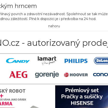
ickým hrncem
řilnavý povrch
a zdravotní nezávadnost. Spolehnout se tak můžet
nou záležitostí. Plně k dispozici je i
předvolba na 24 hod
.
nahoru
O.cz - autorizovaný prode