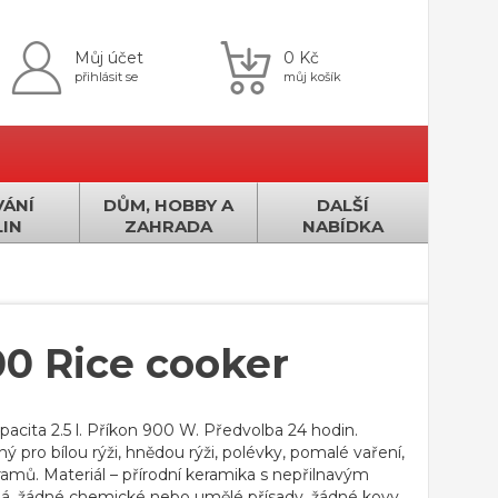
Můj účet
0 Kč
přihlásit se
můj košík
ÁNÍ
DŮM, HOBBY A
DALŠÍ
IN
ZAHRADA
NABÍDKA
00 Rice cooker
pacita 2.5 l. Příkon 900 W. Předvolba 24 hodin.
ný pro bílou rýži, hnědou rýži, polévky, pomalé vaření,
mů. Materiál – přírodní keramika s nepřilnavým
, žádné chemické nebo umělé přísady, žádné kovy. .