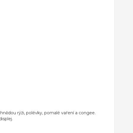
hnědou rýži, polévky, pomalé vaření a congee.
displej
.