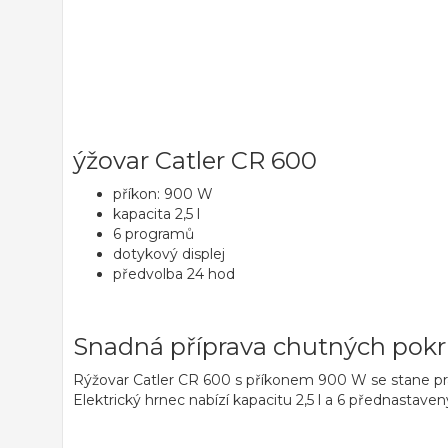
ýžovar Catler CR 600
příkon: 900 W
kapacita 2,5 l
6 programů
dotykový displej
předvolba 24 hod
Snadná příprava chutných pok
Rýžovar Catler CR 600 s příkonem
900 W
se stane p
Elektrický hrnec nabízí kapacitu
2,5 l
a
6 přednastave