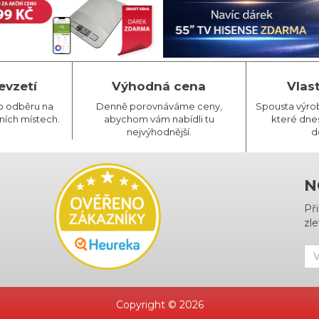
evzetí
Výhodná cena
Vlas
o odběru na
Denně porovnáváme ceny,
Spousta výro
ních místech.
abychom vám nabídli tu
které dnes
nejvýhodnější.
d
N
Př
zle
Copyright © 2026