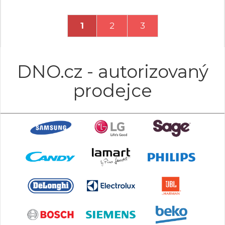
1
2
3
DNO.cz - autorizovaný
prodejce