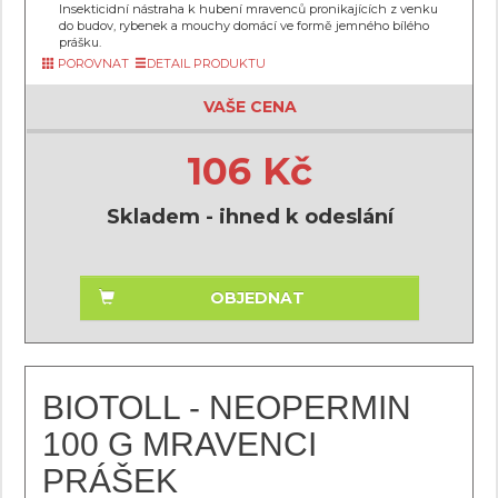
Insekticidní nástraha k hubení mravenců pronikajících z venku
do budov, rybenek a mouchy domácí ve formě jemného bílého
prášku.
POROVNAT
DETAIL PRODUKTU
VAŠE CENA
106 Kč
Skladem - ihned k odeslání
OBJEDNAT
BIOTOLL - NEOPERMIN
100 G MRAVENCI
PRÁŠEK