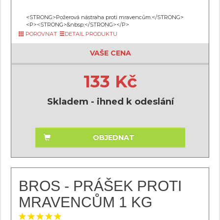
<STRONG>Požerová nástraha proti mravencům.</STRONG>
<P><STRONG>&nbsp;</STRONG></P>
POROVNAT
DETAIL PRODUKTU
VAŠE CENA
133 Kč
Skladem - ihned k odeslání
OBJEDNAT
BROS - PRÁŠEK PROTI
MRAVENCŮM 1 KG