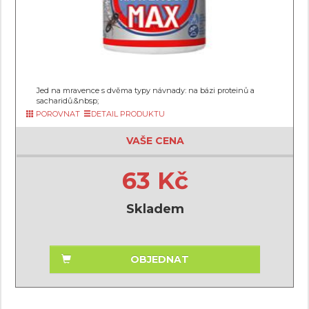
Jed na mravence s dvěma typy návnady: na bázi proteinů a
sacharidů.&nbsp;
POROVNAT
DETAIL PRODUKTU
VAŠE CENA
63 Kč
Skladem
OBJEDNAT