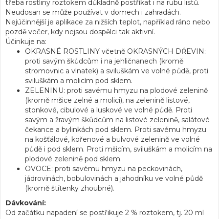
třeba rostliny roztokem důkladně postříkat i na rubu listů.
Neudosan se může používat v domech i zahradách.
Nejúčinnější je aplikace za nižších teplot, například ráno nebo
pozdě večer, kdy nejsou dospělci tak aktivní.
Účinkuje na:
OKRASNÉ ROSTLINY včetně OKRASNÝCH DŘEVIN:
proti savým škůdcům i na jehličnanech (kromě
stromovnic a vlnatek) a sviluškám ve volné půdě, proti
sviluškám a molicím pod sklem.
ZELENINU: proti savému hmyzu na plodové zelenině
(kromě mšice zelné a molici), na zelenině listové,
stonkové, cibulové a luskové ve volné půdě. Proti
savým a žravým škůdcům na listové zelenině, salátové
čekance a bylinkách pod sklem. Proti savému hmyzu
na košťálové, kořenové a bulvové zelenině ve volné
půdě i pod sklem. Proti mšicím, sviluškám a molicím na
plodové zelenině pod sklem.
OVOCE: proti savému hmyzu na peckovinách,
jádrovinách, bobulovinách a jahodníku ve volné půdě
(kromě štítenky zhoubné).
Dávkování:
Od začátku napadení se postřikuje 2 % roztokem, tj. 20 ml