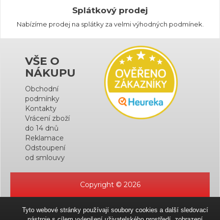
Splátkový prodej
Nabízíme prodej na splátky za velmi výhodných podmínek.
VŠE O
NÁKUPU
Obchodní
podmínky
Kontakty
Vrácení zboží
do 14 dnů
Reklamace
Odstoupení
od smlouvy
Copyright © 2026
Tyto webové stránky používají soubory cookies a další sledovací
nástroje s cílem vylepšení uživatelského prostředí, zobrazení