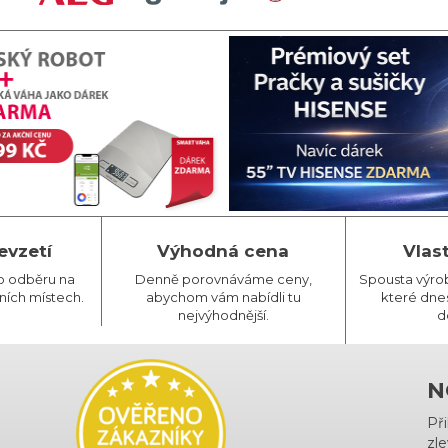
evzetí
Výhodná cena
Vlas
o odběru na
Denně porovnáváme ceny,
Spousta výro
ních místech.
abychom vám nabídli tu
které dnes
nejvýhodnější.
d
N
Př
zle