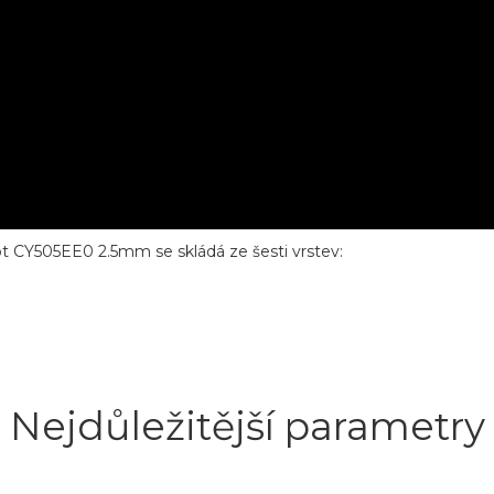
pot CY505EE0 2.5mm se skládá ze šesti vrstev:
Nejdůležitější parametry