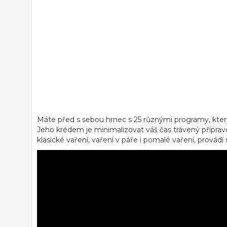
Máte před s sebou hrnec s 25 různými programy, který n
Jeho krédem je minimalizovat váš čas trávený příprav
klasické vaření, vaření v páře i pomalé vaření, prová