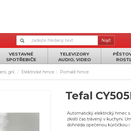
Najít
VESTAVNÉ
TELEVIZORY
PĚSTOV
SPOTŘEBIČE
AUDIO, VIDEO
ROSTL
í, gril..
Elektrické hrnce
Pomalé hrnce
Tefal CY50
Automatický elektrický hrnec 
zkrátí čas trávený v kuchyni. Umí
dohněda opečenou kůrčičkou i 