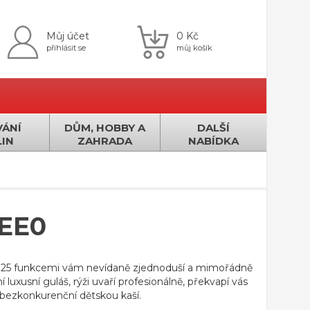
Můj účet
0 Kč
přihlásit se
můj košík
ÁNÍ
DŮM, HOBBY A
DALŠÍ
IN
ZAHRADA
NABÍDKA
5EE0
s 25 funkcemi vám nevídaně zjednoduší a mimořádně
 luxusní guláš, rýži uvaří profesionálně, překvapí vás
bezkonkurenční dětskou kaší.