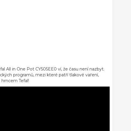
fal All in One Pot CY505EE0 ví, že času není nazbyt.
ckých programů, mezi které patří tlakové vaření,
m hrncem Tefal!