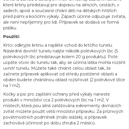
které krtiny představují pro dopravu na silnicích, cestách, v
sadech, apod. a současně chrání děti na dětských hřištích
před psími a kočičími výkaly. Zápach účinně odpuzuje zvířata,
ale není nepříjemný pro lidi. Přípravek se dodává ve formě
prášku.
Použití:
Krtci: odkryjte krtinu a najděte vchod do krtčího tunelu.
Následně dovnitř tunelu nalijte několik polévkových lžic (5
polévkových lžic představuje kolem 20 g produktu). Poté
ucpěte otvor do tunelu tak, aby se účinná látka mohla rozšířit
uvnitř tunelu. Můžete také chránit celou oblast tak, že
začnete přípravek aplikovat od středu postižené oblasti a
obden budete chráněnou oblast rozšiřovat (2 polévkové lžíce
na 1 m2).
Kočky a psi: pro zajištění ochrany před výkaly naneste
produkt v množství cca 2 polévkových lžic na 1 m2. V
místech, která jsou silně zatěžována exkrementy domácích
zvířat můžete použít větší množství přípravku. Za příznivých
povětrnostních podmínek (málo srážek), si přípravek
zachovává účinnost po dobu zhruba 2 měsíců.