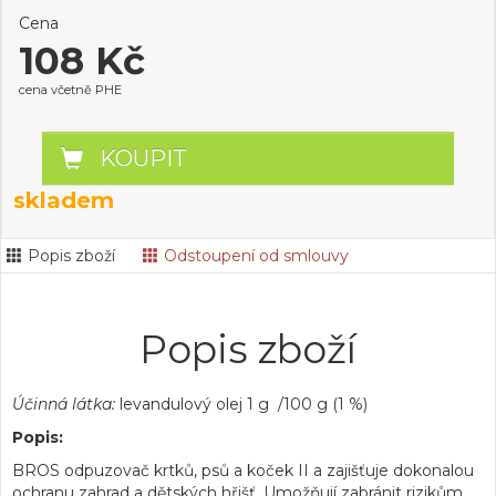
Cena
108 Kč
cena včetně PHE
KOUPIT
skladem
Popis zboží
Odstoupení od smlouvy
Popis zboží
Účinná látka:
levandulový olej 1 g /100 g (1 %)
Popis:
BROS odpuzovač krtků, psů a koček II a zajišťuje dokonalou
ochranu zahrad a dětských hřišť. Umožňují zabránit rizikům,