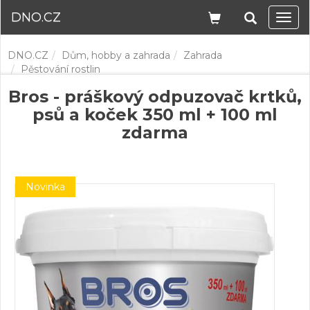
DNO.CZ
Navi
DNO.CZ
Dům, hobby a zahrada
Zahrada
Pěstování rostlin
Bros - práškový odpuzovač krtků,
psů a koček 350 ml + 100 ml
zdarma
Novinka