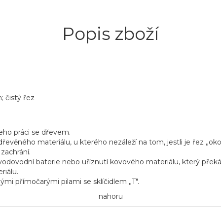
Popis zboží
 čistý řez
 jeho práci se dřevem.
dřevěného materiálu, u kterého nezáleží na tom, jestli je řez „ok
 zachrání.
i vodovodní baterie nebo uříznutí kovového materiálu, který překá
riálu.
inými přímočarými pilami se sklíčidlem „T".
nahoru