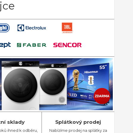
jce
tní sklady
Splátkový prodej
bků ihned k odběru,
Nabízíme prodej na splátky za