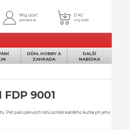
Můj účet
0 Kč
přihlásit se
můj košík
ÁNÍ
DŮM, HOBBY A
DALŠÍ
IN
ZAHRADA
NABÍDKA
 FDP 9001
tů. Pět párů pilových listů potěší každého kutila při jeho