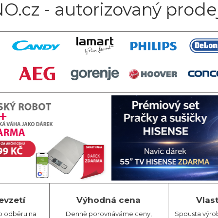
O.cz - autorizovaný prode
evzetí
Výhodná cena
Vlas
o odběru na
Denně porovnáváme ceny,
Spousta výro