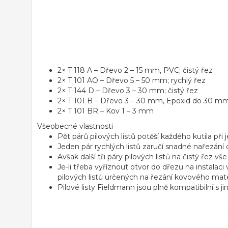
2× T 118 A – Dřevo 2 – 15 mm, PVC; čistý řez
2× T 101 AO – Dřevo 5 – 50 mm; rychlý řez
2× T 144 D – Dřevo 3 – 30 mm; čistý řez
2× T 101 B – Dřevo 3 – 30 mm, Epoxid do 30 mm;
2× T 101 BR – Kov 1 – 3 mm
Všeobecné vlastnosti
Pět párů pilových listů potěší každého kutila při
Jeden pár rychlých listů zaručí snadné nařezání 
Avšak další tři páry pilových listů na čistý řez vše
Je-li třeba vyříznout otvor do dřezu na instalac
pilových listů určených na řezání kovového mate
Pilové listy Fieldmann jsou plně kompatibilní s j