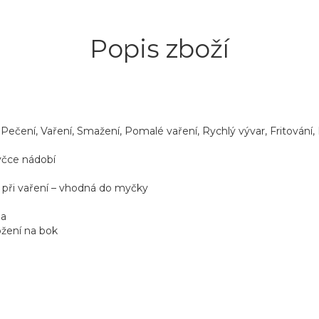
Popis zboží
Pečení, Vaření, Smažení, Pomalé vaření, Rychlý vývar, Fritování, 
yčce nádobí
y při vaření – vhodná do myčky
la
ožení na bok