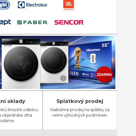
tní sklady
Splátkový prodej
bků ihned k odběru,
Nabízíme prodej na splátky za
 objednáte zítra
velmi výhodných podmínek.
odáme.