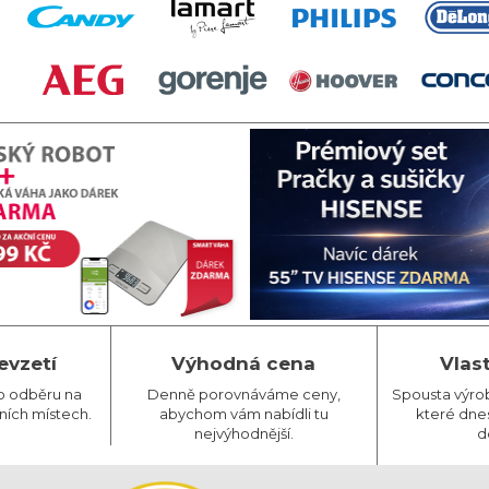
evzetí
Výhodná cena
Vlas
o odběru na
Denně porovnáváme ceny,
Spousta výro
ních místech.
abychom vám nabídli tu
které dnes
nejvýhodnější.
d