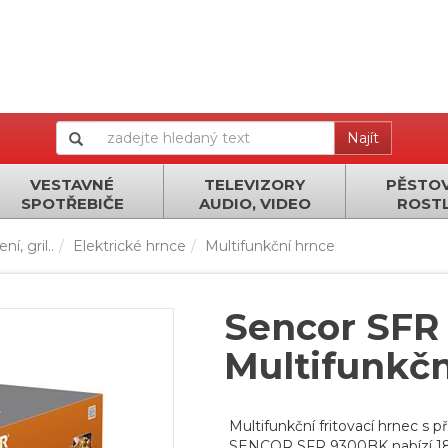
Najít
VESTAVNÉ
TELEVIZORY
PĚSTOV
SPOTŘEBIČE
AUDIO, VIDEO
ROSTL
í, gril..
Elektrické hrnce
Multifunkční hrnce
Sencor SFR
Multifunkčn
Multifunkční fritovací hrnec s
SENCOR SFR 9300BK nabízí 18 f