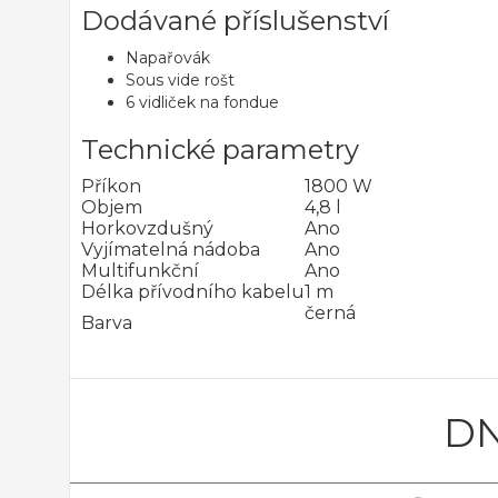
Dodávané příslušenství
Napařovák
Sous vide rošt
6 vidliček na fondue
Technické parametry
Příkon
1800 W
Objem
4,8 l
Horkovzdušný
Ano
Vyjímatelná nádoba
Ano
Multifunkční
Ano
Délka přívodního kabelu
1 m
černá
Barva
DN