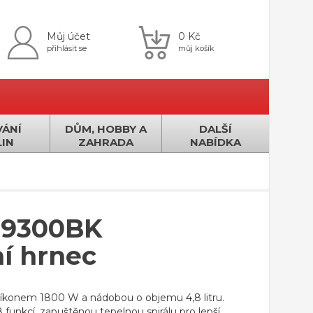
Můj účet
0 Kč
přihlásit se
můj košík
ÁNÍ
DŮM, HOBBY A
DALŠÍ
IN
ZAHRADA
NABÍDKA
 9300BK
í hrnec
 příkonem 1800 W a nádobou o objemu 4,8 litru.
unkcí, zapuštěnou tepelnou spirálu pro lepší