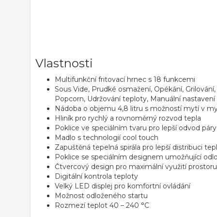
Vlastnosti
Multifunkční fritovací hrnec s
18 funkcemi
Sous Vide, Prudké osmažení, Opékání, Grilování, 
Popcorn, Udržování teploty, Manuální nastavení
Nádoba o objemu 4,8 litru s možností
mytí v m
Hliník pro rychlý a rovnoměrný rozvod tepla
Poklice ve speciálním tvaru pro lepší odvod pár
Madlo s technologií cool touch
Zapuštěná tepelná spirála
pro lepší distribuci tep
Poklice se speciálním designem umožňující odl
Čtvercový design pro maximální využití prostoru
Digitální kontrola teploty
Velký LED displej
pro komfortní ovládání
Možnost odloženého startu
Rozmezí teplot 40 – 240 °C