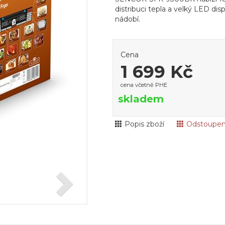
distribuci tepla a velký LED di
nádobí.
Cena
1 699 Kč
cena včetně PHE
skladem
Popis zboží
Odstoupen