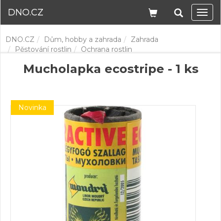
DNO.CZ
Navi
DNO.CZ
Dům, hobby a zahrada
Zahrada
Pěstování rostlin
Ochrana rostlin
Mucholapka ecostripe - 1 ks
Novinka