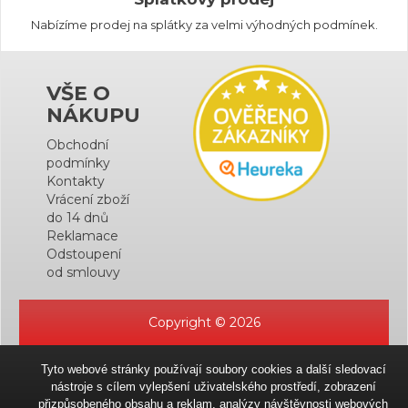
Nabízíme prodej na splátky za velmi výhodných podmínek.
VŠE O
NÁKUPU
Obchodní
podmínky
Kontakty
Vrácení zboží
do 14 dnů
Reklamace
Odstoupení
od smlouvy
Copyright © 2026
Tyto webové stránky používají soubory cookies a další sledovací
nástroje s cílem vylepšení uživatelského prostředí, zobrazení
přizpůsobeného obsahu a reklam, analýzy návštěvnosti webových