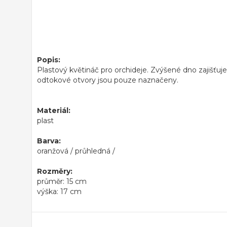
Popis:
Plastový květináč pro orchideje. Zvýšené dno zajišťuje,
odtokové otvory jsou pouze naznačeny.
Materiál:
plast
Barva:
oranžová / průhledná /
Rozměry:
průměr: 15 cm
výška: 17 cm