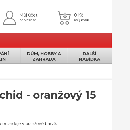
Můj účet
0 Kč
přihlásit se
můj košík
ÁNÍ
DŮM, HOBBY A
DALŠÍ
IN
ZAHRADA
NABÍDKA
chid - oranžový 15
 orchideje v oranžové barvě.