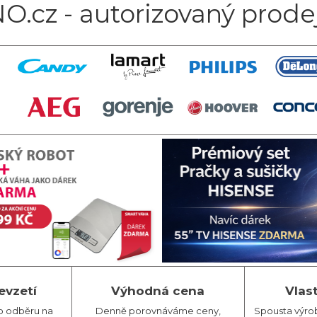
O.cz - autorizovaný prode
evzetí
Výhodná cena
Vlas
o odběru na
Denně porovnáváme ceny,
Spousta výro