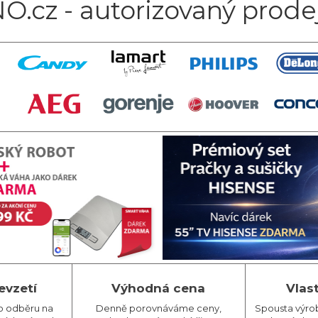
O.cz - autorizovaný prode
evzetí
Výhodná cena
Vlas
o odběru na
Denně porovnáváme ceny,
Spousta výro