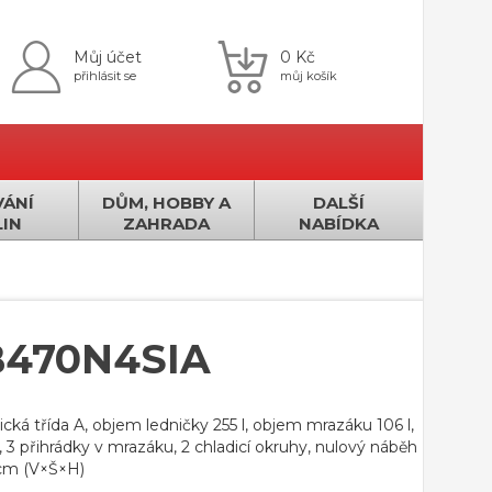
Můj účet
0 Kč
přihlásit se
můj košík
ÁNÍ
DŮM, HOBBY A
DALŠÍ
IN
ZAHRADA
NABÍDKA
B470N4SIA
ká třída A, objem ledničky 255 l, objem mrazáku 106 l,
c, 3 přihrádky v mrazáku, 2 chladicí okruhy, nulový náběh
 cm (V×Š×H)