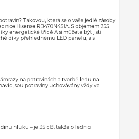
potravin? Takovou, která se o vaše jedlé zásoby
 lednice Hisense RB470N4SIA. S objemem 255
ky energetické třídě A si můžete být jisti
uché díky přehlednému LED panelu, a s
námrazy na potravinách a tvorbě ledu na
avíc jsou potraviny uchovávány vždy ve
inu hluku – je 35 dB, takže o lednici