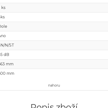
 ks
3ks
Dole
Ano
SN/N/ST
35 dB
663 mm
600 mm
nahoru
Popis zboží