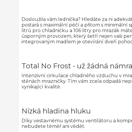
Dosloužila vám lednička? Hledáte za ni adekvát
postará s maximální péčí a přitom s minimál
litrů pro chladničku a 106 litry pro mrazák mát
úsporným provozem, který šetří nejen vaši pen
integrovaným madlem je otevírání dveří pohod
Total No Frost - už žádná námra
Intenzivní cirkulace chladného vzduchu v mra
stěnách mrazničky. Tím vám zcela odpadá nepř
vynikající kvalitě.
Nízká hladina hluku
Díky vestavnému systému ventilátoru a kompres
nebudete téměř ani vědět.