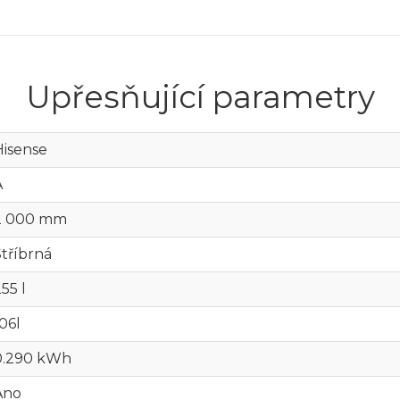
Upřesňující parametry
Hisense
A
2 000 mm
Stříbrná
55 l
06l
0.290 kWh
Ano