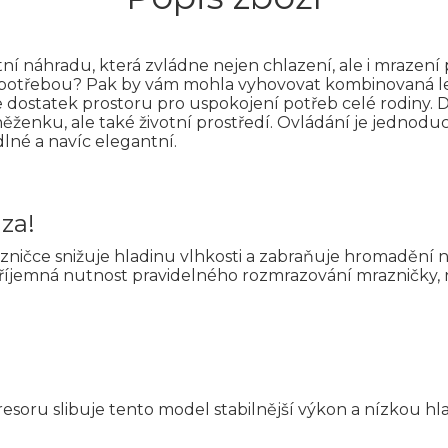
ní náhradu, která zvládne nejen chlazení, ale i mrazení 
ní spotřebou? Pak by vám mohla vyhovovat kombinovaná
e dostatek prostoru pro uspokojení potřeb celé rodiny. Dí
ěženku, ale také životní prostředí. Ovládání je jednod
lné a navíc elegantní.
za!
zničce snižuje hladinu vlhkosti a zabraňuje hromadění 
íjemná nutnost pravidelného rozmrazování mrazničky, n
oru slibuje tento model stabilnější výkon a nízkou hlad