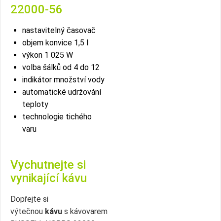
22000-56
nastavitelný časovač
objem konvice 1,5 l
výkon 1 025 W
volba šálků od 4 do 12
indikátor množství vody
automatické udržování
teploty
technologie tichého
varu
Vychutnejte si
vynikající kávu
Dopřejte si
výtečnou
kávu
s kávovarem