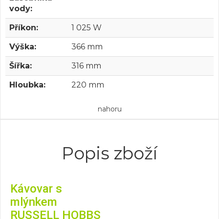
vody:
Příkon:
1 025 W
Výška:
366 mm
Šířka:
316 mm
Hloubka:
220 mm
nahoru
Popis zboží
Kávovar s
mlýnkem
RUSSELL HOBBS