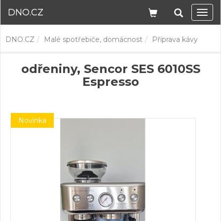
DNO.CZ
Navi
DNO.CZ
Malé spotřebiče, domácnost
Příprava kávy
odřeniny, Sencor SES 6010SS
Espresso
Novinka