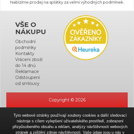
Nabízíme prodej na splátky za velmi výhodných podmínek.
VŠE O
NÁKUPU
Obchodní
podmínky
Kontakty
Vrácení zboží
do 14 dnů
Reklamace
Odstoupení
od smlouvy
Copyright © 2026
Tyto webové stránky používají soubory cookies a další sledovací
nástroje s cílem vylepšení uživatelského prostředí, zobrazení
přizpůsobeného obsahu a reklam, analýzy návštěvnosti webových
stránek a zjištění zdroje návštěvnosti. Vaše údaje jsou u nás v