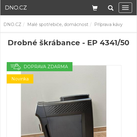
DNO.CZ
Navi
DNO.CZ
Malé spotřebiče, domácnost
Příprava kávy
Drobné škrábance - EP 4341/50
DOPRAVA ZDARMA
Novinka