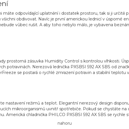
ení
 ni máte odpovídající uplatnění i dostatek prostoru, tak si ji ur
šichni obdivovat. Navíc je první americkou lednicí v úsporné
en
nebude vůbec rušit. A aby toho nebylo málo, je vybavena be
tady prostorná zásuvka
Humidity Control
s kontrolou vlhkosti. Ús
ých potravinách.
Nerezová lednička
PXSBSI 592 AX SBS od znač
rFreeze
se postará o rychlé zmrazení potravin a stabilní teplotu 
e nastavení režimů a teplot. Elegantní nerezový design dispon
cích mikroorganismů uvnitř spotřebiče. Pokud se chystáte na de
mu.
Americká chladnička
PHILCO PXSBSI 592 AX SBS se rychle s
nahoru