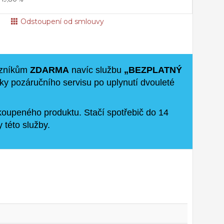
Odstoupení od smlouvy
kazníkům
ZDARMA
navíc službu
„BEZPLATNÝ
oky pozáručního servisu po uplynutí dvouleté
koupeného produktu. Stačí spotřebič do 14
 této služby.