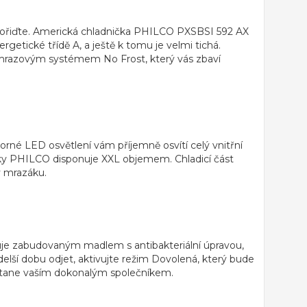
čitě pořiďte. Americká chladnička PHILCO PXSBSI 592 AX
ergetické
třídě A
, a ještě k tomu je velmi tichá.
známrazovým systémem
No Frost
, který vás zbaví
porné LED osvětlení vám příjemně osvítí celý vnitřní
ky PHILCO disponuje
XXL objemem
. Chladicí část
v mrazáku.
uje zabudovaným madlem s antibakteriální úpravou,
lší dobu odjet, aktivujte režim
Dovolená
, který bude
tane vaším dokonalým společníkem.