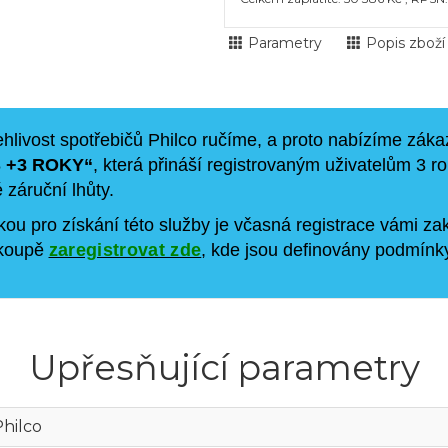
Parametry
Popis zboží
ehlivost spotřebičů Philco ručíme, a proto nabízíme zá
 +3 ROKY“
, která přináší registrovaným uživatelům 3 r
záruční lhůty.
ou pro získání této služby je včasná registrace vámi za
 koupě
zaregistrovat zde
, kde jsou definovány podmínky
Upřesňující parametry
Philco