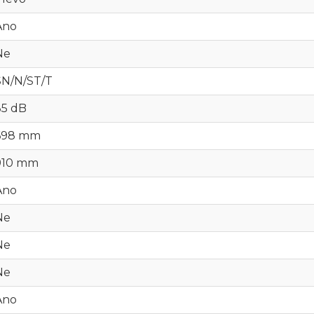
Ano
Ne
SN/N/ST/T
35 dB
698 mm
910 mm
Ano
Ne
Ne
Ne
Ano