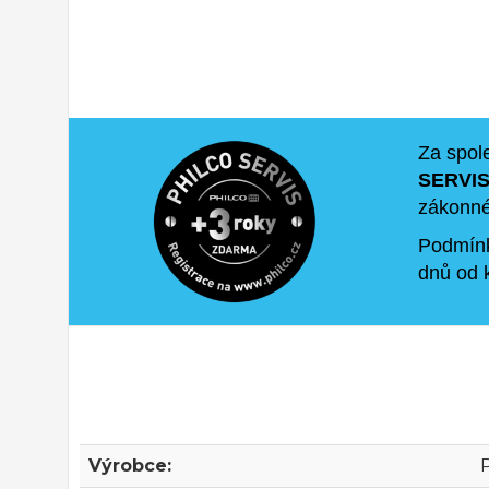
Za spol
SERVIS
zákonné 
Podmínk
dnů od
Výrobce: