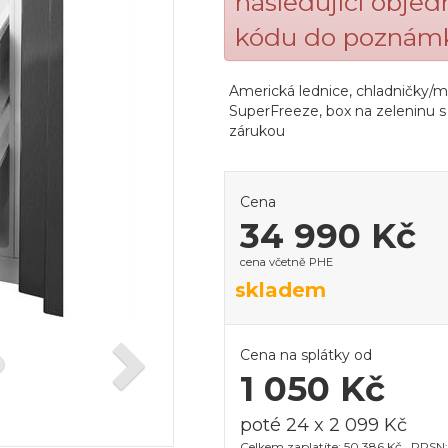
následující obje
kódu do poznámk
Americká lednice, chladničky/mr
SuperFreeze, box na zeleninu s
zárukou
Cena
34 990 Kč
cena včetně PHE
skladem
Cena na splátky od
1 050 Kč
poté 24 x 2 099 Kč
Celkem zaplatíte: 50 386 Kč , RPSN: