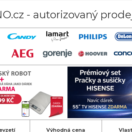
O.cz - autorizovaný prode
evzetí
Výhodná cena
Vlas