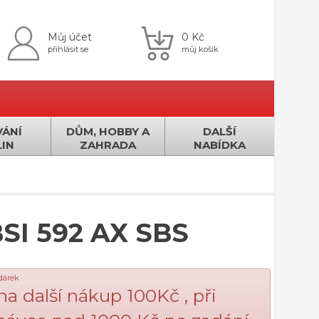
Můj účet
0 Kč
přihlásit se
můj košík
ÁNÍ
DŮM, HOBBY A
DALŠÍ
IN
ZAHRADA
NABÍDKA
BSI 592 AX SBS
 dárek
na další nákup 100Kč , při