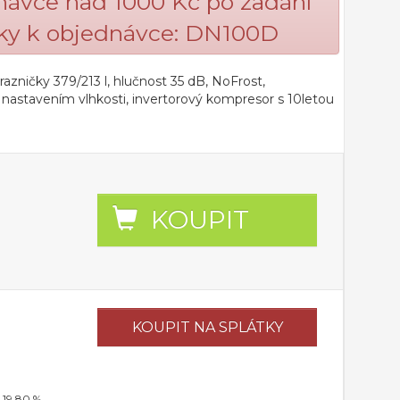
dnávce nad 1000 Kč po zadání
y k objednávce: DN100D
azničky 379/213 l, hlučnost 35 dB, NoFrost,
 nastavením vlhkosti, invertorový kompresor s 10letou
KOUPIT
KOUPIT
NA SPLÁTKY
 19,80 %