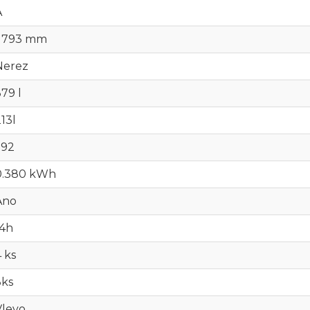
A
1 793 mm
Nerez
79 l
13l
592
0.380 kWh
Ano
14h
 ks
3ks
Vlevo