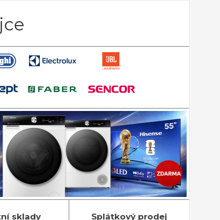
jce
tní sklady
Splátkový prodej