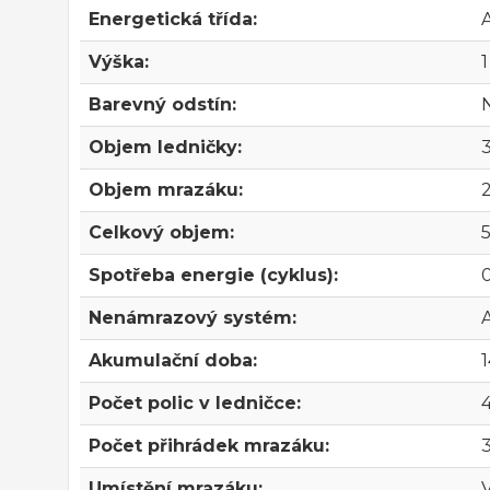
Energetická třída:
Výška:
Barevný odstín:
Objem ledničky:
3
Objem mrazáku:
2
Celkový objem:
Spotřeba energie (cyklus):
Nenámrazový systém:
Akumulační doba:
Počet polic v ledničce:
4
Počet přihrádek mrazáku:
Umístění mrazáku: