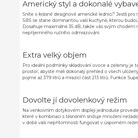
Americký styl a dokonalé vybav
Sníte o krásné designové
americké lednici
? Jestli pro
SBS se stane dominantou vaší kuchyně, kterou budou v
Dosahuje maximálně
35 dB
, takže vás svým chodem 
nepříjemného ručního odmrazování.
Extra velký objem
Pro ideální podmínky skladování ovoce a zeleniny je 
prostor, abyste měli dokonalý přehled o všech uložen
pojme až
379 litrů
a mrazicí část 213 litrů. Funkce
Supe
Dovolte jí dovolenkový režim
Na venkovním
dotykovém displeji
jednoduše provedet
které v kombinaci s těsněním snižuje množení nežádou
v době vaší nepřítomnosti fungovat v úsporném reži