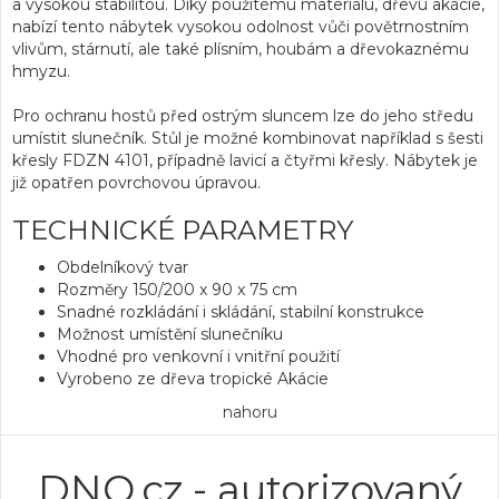
a vysokou stabilitou
. Díky použitému materiálu,
dřevu akácie
,
nabízí tento nábytek
vysokou odolnost vůči povětrnostním
vlivům, stárnutí, ale také plísním, houbám a dřevokaznému
hmyzu.
Pro ochranu hostů před ostrým sluncem lze do jeho středu
umístit slunečník. Stůl je možné kombinovat například s šesti
křesly FDZN 4101, případně lavicí a čtyřmi křesly.
Nábytek je
již opatřen povrchovou úpravou.
TECHNICKÉ PARAMETRY
Obdelníkový tvar
Rozměry 150/200 x 90 x 75 cm
Snadné rozkládání i skládání, stabilní konstrukce
Možnost umístění slunečníku
Vhodné pro venkovní i vnitřní použití
Vyrobeno ze dřeva tropické Akácie
nahoru
DNO.cz - autorizovaný