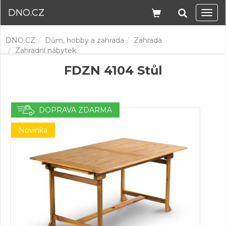
DNO.CZ
Navi
DNO.CZ
Dům, hobby a zahrada
Zahrada
Zahradní nábytek
FDZN 4104 Stůl
DOPRAVA ZDARMA
Novinka