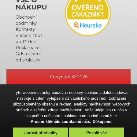
NÁKUPU
Obchodní
podmínky
Kontakty
Vrácení zboží
do 14 dnů
Reklamace
Odstoupení
od smlouvy
Copyright © 2026
Tyto webové stránky používají soubory cookies a další sledovací
nástroje s cílem vylepšení uživatelského prostředí, zobrazení
přizpůsobeného obsahu a reklam, analýzy návštěvnosti webových
stránek a zjištění zdroje návštěvnosti. Vaše údaje jsou u nás v
bezpečí a udělením souhlasu nám hodně pomůžete.
Prosím klikněte souhlasně níže. Děkujeme!
Upravit předvolby
Povolit vše