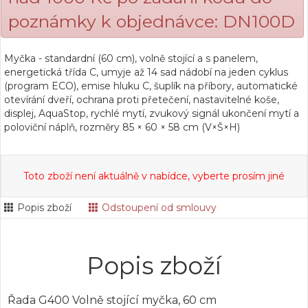
poznámky k objednávce: DN100D
Myčka - standardní (60 cm), volně stojící a s panelem,
energetická třída C, umyje až 14 sad nádobí na jeden cyklus
(program ECO), emise hluku C, šuplík na příbory, automatické
otevírání dveří, ochrana proti přetečení, nastavitelné koše,
displej, AquaStop, rychlé mytí, zvukový signál ukončení mytí a
poloviční náplň, rozměry 85 × 60 × 58 cm (V×Š×H)
Toto zboží není aktuálně v nabídce, vyberte prosím jiné
Popis zboží
Odstoupení od smlouvy
Popis zboží
Řada G400 Volně stojící myčka, 60 cm