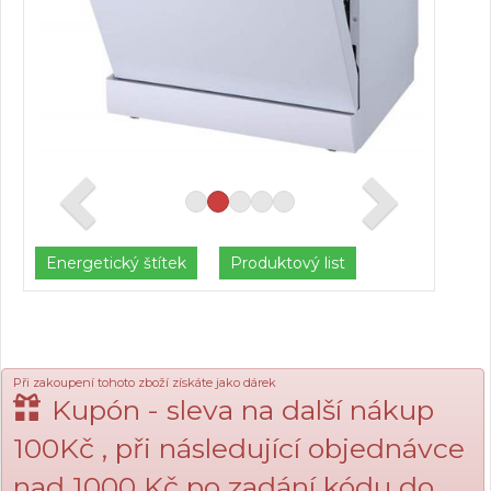
Energetický štítek
Produktový list
Při zakoupení tohoto zboží získáte jako dárek
Kupón - sleva na další nákup
100Kč , při následující objednávce
nad 1000 Kč po zadání kódu do