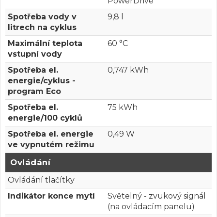
PowerDrive
Spotřeba vody v
9,8 l
litrech na cyklus
Maximální teplota
60 °C
vstupní vody
Spotřeba el.
0,747 kWh
energie/cyklus -
program Eco
Spotřeba el.
75 kWh
energie/100 cyklů
Spotřeba el. energie
0,49 W
ve vypnutém režimu
Ovládání
Ovládání tlačítky
Indikátor konce mytí
Světelný - zvukový signál
(na ovládacím panelu)