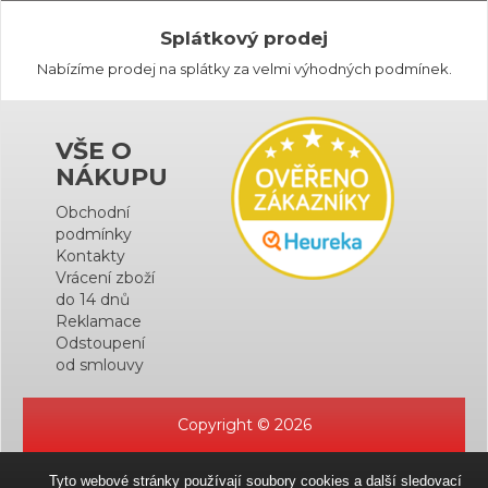
Splátkový prodej
Nabízíme prodej na splátky za velmi výhodných podmínek.
VŠE O
NÁKUPU
Obchodní
podmínky
Kontakty
Vrácení zboží
do 14 dnů
Reklamace
Odstoupení
od smlouvy
Copyright © 2026
Tyto webové stránky používají soubory cookies a další sledovací