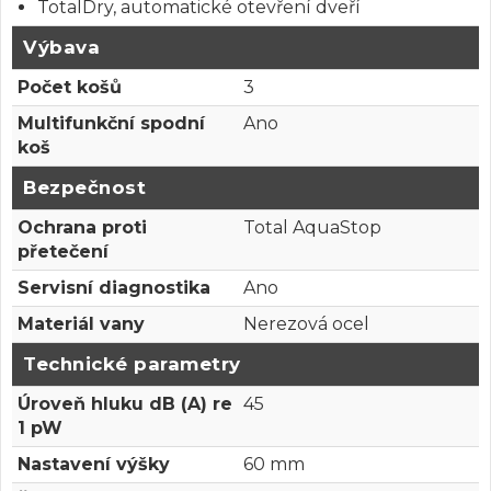
TotalDry, automatické otevření dveří
Výbava
Počet košů
3
Multifunkční spodní
Ano
koš
Bezpečnost
Ochrana proti
Total AquaStop
přetečení
Servisní diagnostika
Ano
Materiál vany
Nerezová ocel
Technické parametry
Úroveň hluku dB (A) re
45
1 pW
Nastavení výšky
60 mm