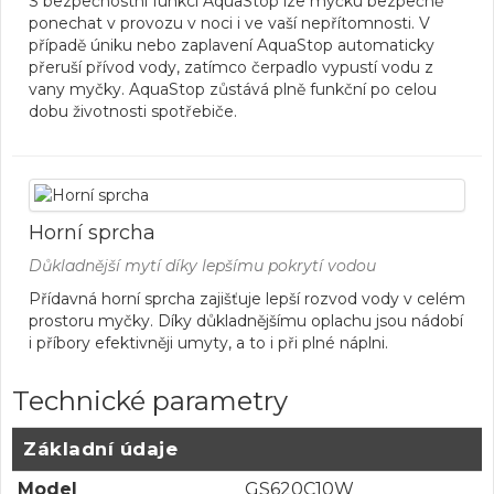
S bezpečnostní funkcí AquaStop lze myčku bezpečně
ponechat v provozu v noci i ve vaší nepřítomnosti. V
případě úniku nebo zaplavení AquaStop automaticky
přeruší přívod vody, zatímco čerpadlo vypustí vodu z
vany myčky. AquaStop zůstává plně funkční po celou
dobu životnosti spotřebiče.
Horní sprcha
Důkladnější mytí díky lepšímu pokrytí vodou
Přídavná horní sprcha zajišťuje lepší rozvod vody v celém
prostoru myčky. Díky důkladnějšímu oplachu jsou nádobí
i příbory efektivněji umyty, a to i při plné náplni.
Technické parametry
Základní údaje
Model
GS620C10W