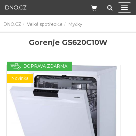
DNO.CZ
Navi
DNO.CZ
Velké spotřebiče
Myčky
Gorenje GS620C10W
DOPRAVA ZDARMA
Novinka