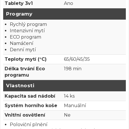
Tablety 3v1
Ano
Programy
Rychlý program
Intenzivní mytí
ECO program
Namáčení
Denní mytí
Teploty mytí (°C)
65/60/45/35
Délka trvání Eco
198 min
programu
Vlastnosti
Kapacita sad nádobí
14 ks
Systém horního koše
Manuální
Vnitřní osvětlení
Ne
Poloviční plnění