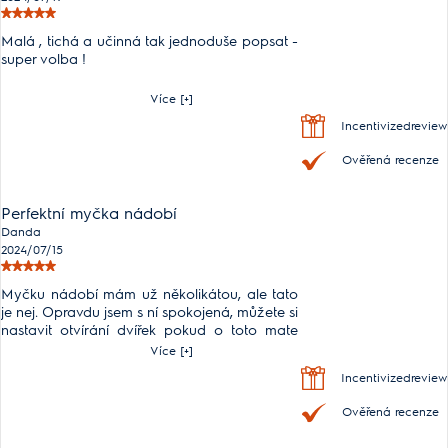
Malá , tichá a učinná tak jednoduše popsat -
super volba !
Více [+]
Incentivizedreview
Ověřená recenze
Perfektní myčka nádobí
Danda
2024/07/15
Myčku nádobí mám už několikátou, ale tato
je nej. Opravdu jsem s ní spokojená, můžete si
nastavit otvírání dvířek pokud o toto mate
zajem. Napíše kolikrát myla 🙂
Více [+]
Incentivizedreview
Ověřená recenze