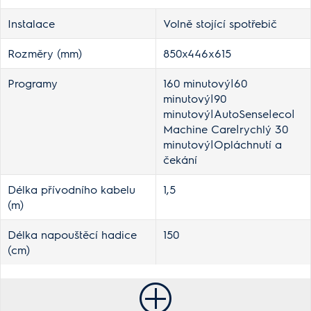
Instalace
Volně stojící spotřebič
Rozměry (mm)
850x446x615
Programy
160 minutový|60
minutový|90
minutový|AutoSense|eco|
Machine Care|rychlý 30
minutový|Opláchnutí a
čekání
Délka přívodního kabelu
1,5
(m)
Délka napouštěcí hadice
150
(cm)