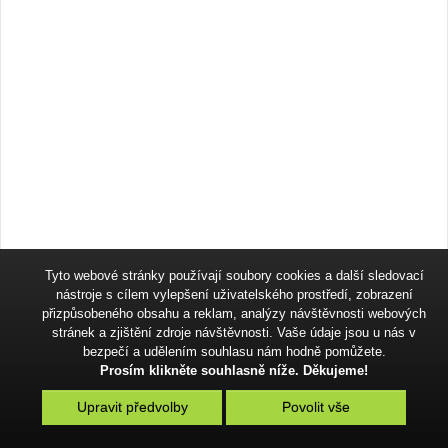
Tyto webové stránky používají soubory cookies a další sledovací
nástroje s cílem vylepšení uživatelského prostředí, zobrazení
přizpůsobeného obsahu a reklam, analýzy návštěvnosti webových
stránek a zjištění zdroje návštěvnosti. Vaše údaje jsou u nás v
bezpečí a udělením souhlasu nám hodně pomůžete.
Prosím klikněte souhlasně níže. Děkujeme!
Upravit předvolby
Povolit vše