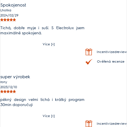
Spokojenost
Lhotka
2024/02/29
Tichá, dobře myje i suší. S Electrolux jsem
maximálně spokojená.
Více [+]
Incentivizedreview
Ověřená recenze
super výrobek
rony
2023/12/10
pěkný design velmi tichá i krátký program
30min doporučuji
Více [+]
Incentivizedreview