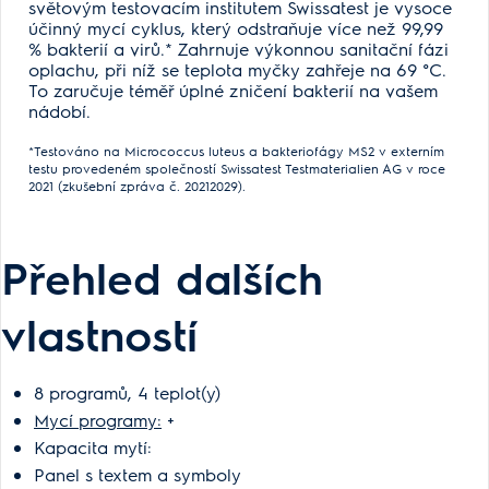
světovým testovacím institutem Swissatest je vysoce
účinný mycí cyklus, který odstraňuje více než 99,99
% bakterií a virů.* Zahrnuje výkonnou sanitační fázi
oplachu, při níž se teplota myčky zahřeje na 69 °C.
To zaručuje téměř úplné zničení bakterií na vašem
nádobí.
*Testováno na Micrococcus luteus a bakteriofágy MS2 v externím
testu provedeném společností Swissatest Testmaterialien AG v roce
2021 (zkušební zpráva č. 20212029).
Přehled dalších
vlastností
8 programů, 4 teplot(y)
Mycí programy:
+
Kapacita mytí:
Panel s textem a symboly