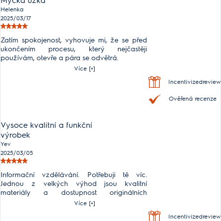
odříznout, jinak je to otrhané a nevzhledné.
Helenka
2025/03/17
Zatím spokojenost, vyhovuje mi, že se před
ukončením procesu, který nejčastěji
používám, otevře a pára se odvětrá.
Více [+]
Incentivizedreview
Ověřená recenze
Vysoce kvalitní a funkční
výrobek
Yev
2025/03/05
Informační vzdělávání. Potřebuji tě víc.
Jednou z velkých výhod jsou kvalitní
materiály a dostupnost originálních
náhradních dílů.
Více [+]
Incentivizedreview