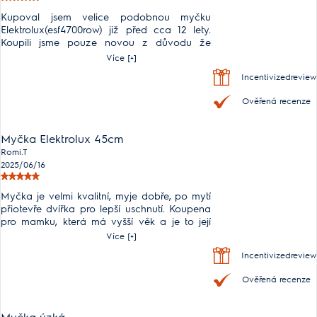
Kupoval jsem velice podobnou myčku
Elektrolux(esf4700row) již před cca 12 lety.
Koupili jsme pouze novou z důvodu že
odešlo těsnění dvířek(já bych opravil cena
Více [+]
cca 1000kč),ale manželka chtěla novou kvůli
Incentivizedreview
funkci otevření dvířek na konci cyklu umývání
a následného sušení. Když myčky porovnám
Ověřená recenze
jsou si velmi podobné jen nová má menší
spotřebu elektřiny, ale ovládání je také velmi
podobné. Takže nám velice vyhovuje a
Myčka Elektrolux 45cm
věřím, že i bude dlouho zase sloužit.
Romi.T
2025/06/16
Myčka je velmi kvalitní, myje dobře, po mytí
přiotevře dvířka pro lepší uschnutí. Koupena
pro mamku, která má vyšší věk a je to její
první myčka. I přesto se ji naučila ovládat
Více [+]
velmi rychle - velmi intuitivní a snadné
Incentivizedreview
ovládání. Jediná výtka je k ochranné fólii na
předních dvířkách, která je nalepena a poté
Ověřená recenze
jsou přes ni našroubovány plasty dvířek - tzn.
nejde lehce a pěkně sloupnout, protože kraje
jsou pod plasty. Je ji potřeba opatrně
Myčka úzká