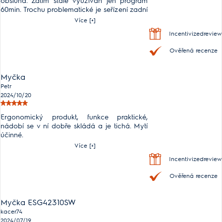
obsluha. Zatím stále využíván jen program
60min. Trochu problematické je seřízení zadní
nožiček, když je již umístěna na finální pozici.
Více [+]
Incentivizedreview
Ověřená recenze
Myčka
Petr
2024/10/20
Ergonomický produkt, funkce praktické,
nádobí se v ní dobře skládá a je tichá. Mytí
účinné.
Více [+]
Incentivizedreview
Ověřená recenze
Myčka ESG42310SW
kacer74
2024/07/19