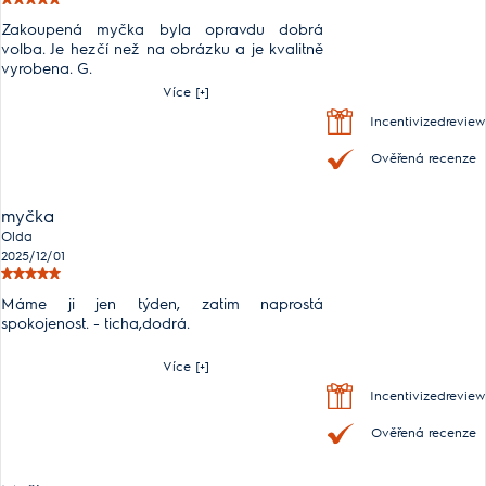
Zakoupená myčka byla opravdu dobrá
volba. Je hezčí než na obrázku a je kvalitně
vyrobena. G.
Více [+]
Incentivizedreview
Ověřená recenze
myčka
Olda
2025/12/01
Máme ji jen týden, zatim naprostá
spokojenost. - ticha,dodrá.
Více [+]
Incentivizedreview
Ověřená recenze