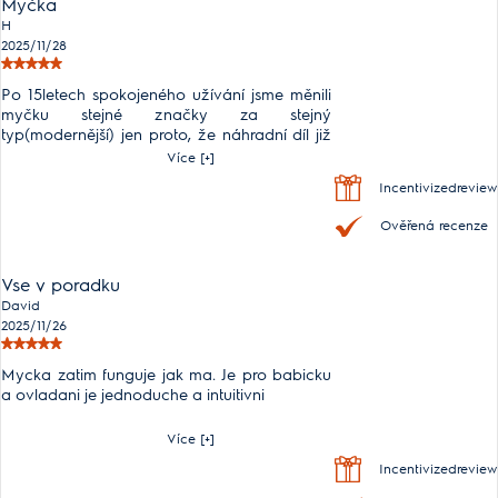
Myčka
H
2025/11/28
Po 15letech spokojeného užívání jsme měnili
myčku stejné značky za stejný
typ(modernější) jen proto, že náhradní díl již
nebyl k objednáni. Nová myčka je tišší má
Více [+]
větší výběr programů, jednodušší nastavení i
Incentivizedreview
ovládání a výsledek mytí je také lepší.
Zůstane věrní této značce jak pro kvalitu
Ověřená recenze
provedeni, funkčnost i možnost v případě
potřeby objednat náhradní díly přímo u
výrobce.
Vse v poradku
David
2025/11/26
Mycka zatim funguje jak ma. Je pro babicku
a ovladani je jednoduche a intuitivni
Více [+]
Incentivizedreview