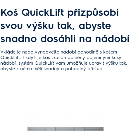
Koš QuickLift přizpůsobí
svou výšku tak, abyste
snadno dosáhli na nádobí
Vkládejte nebo vyndavejte nádobí pohodlně s košem
QuickLift. I když je koš zcela naplněný objemnými kusy
nádobí, systém QuickLift vám umožňuje upravit výšku tak,
abyste k němu měli snadný a pohodlný přístup.