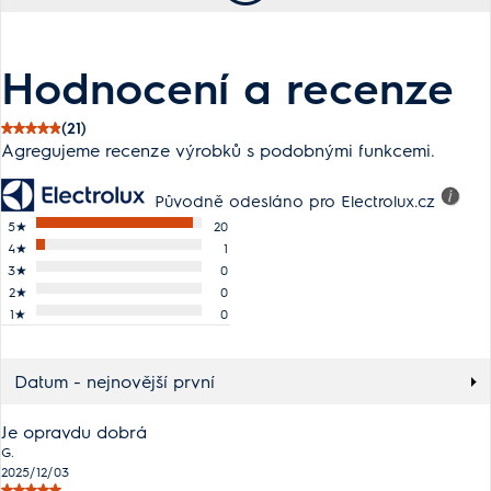
Hodnocení a recenze
(21)
Agregujeme recenze výrobků s podobnými funkcemi.
Původně odesláno pro Electrolux.cz
5
★
20
4
★
1
3
★
0
2
★
0
1
★
0
Datum - nejnovější první
Je opravdu dobrá
G.
2025/12/03