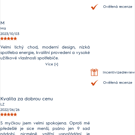
Ověřená recenze
M
Ma
2023/10/03
Velmi tichý chod, moderní design, nízká
spotřeba energie, kvalitní provedení a vysoké
užitkové vlastnosti spotřebiče.
Více [+]
Incentivizedreview
Ověřená recenze
Kvalita za dobrou cenu
LZ
2022/06/26
S myčkou jsem velmi spokojena. Oproti mé
předešlé je sice menší, psáno jen 9 sad
nádobí, nicméně vnitřní uspořádání je