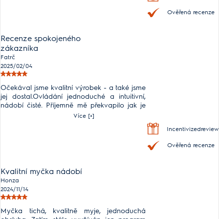
Ověřená recenze
Recenze spokojeného
zákazníka
Fatrč
2025/02/04
Očekával jsme kvalitní výrobek - a také jsme
jej dostal.Ovládání jednoduché a intuitivní,
nádobí čisté. Příjemně mě překvapilo jak je
myčka tichá. Navzdory tomu, že myčka má
Více [+]
šíři 450mm, vejde s edo ní dost nádobí,
Incentivizedreview
prostorové uspořádání košů je velmi
praktické. Výrobek doporučuji
Ověřená recenze
Kvalitní myčka nádobí
Honza
2024/11/14
Myčka tichá, kvalitně myje, jednoduchá