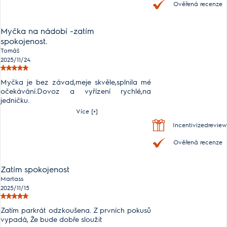
Ověřená recenze
Myčka na nádobí -zatím
spokojenost.
Tomáš
2025/11/24
Myčka je bez závad,meje skvěle,splnila mé
očekávání.Dovoz a vyřízení rychlé,na
jedničku.
Více [+]
Incentivizedreview
Ověřená recenze
Zatím spokojenost
Martass
2025/11/15
Zatím parkrát odzkoušena. Z prvních pokusů
vypadá, Že bude dobře sloužit