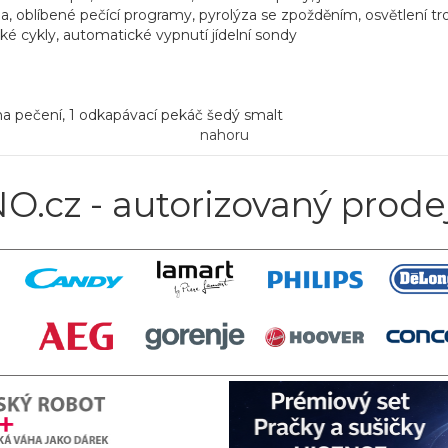
epla, oblíbené pečící programy, pyrolýza se zpožděním, osvětlení
cké cykly, automatické vypnutí jídelní sondy
na pečení, 1 odkapávací pekáč šedý smalt
nahoru
O.cz - autorizovaný prode