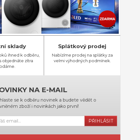
tní sklady
Splátkový prodej
bků ihned k odběru,
Nabízíme prodej na splátky za
 objednáte zítra
velmi výhodných podmínek.
odáme.
OVINKY NA E-MAIL
ihlaste se k odběru novinek a budete vědět o
vněném zboží i novinkách jako první!
PŘIHLÁSIT