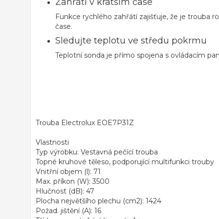
Zahřátí v kratším čase
Funkce rychlého zahřátí zajišťuje, že je trouba
čase.
Sledujte teplotu ve středu pokrmu
Teplotní sonda je přímo spojena s ovládacím pa
Trouba Electrolux EOE7P31Z
Vlastnosti
Typ výrobku: Vestavná pečící trouba
Topné kruhové těleso, podporující multifunkci trouby
Vnitřní objem (l): 71
Max. příkon (W): 3500
Hlučnost (dB): 47
Plocha největšího plechu (cm2): 1424
Požad. jištění (A): 16