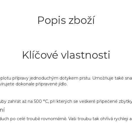
Popis zboží
Klíčové vlastnosti
 teplotu přípravy jednoduchým dotykem prstu. Umožňuje také sna
írujete dokonale připravené jídlo.
by zahřát až na 500 °C, při kterých se veškeré připečené zbytky j
ní
 po celé troubě rovnoměrně. Vaši troubu tak ohřívá rychleji a šet