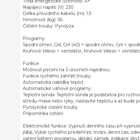
Třída energetické účinnosti: A+
Napájecí napětí (V): 230
Délka přívodního kabelu (m): 1.5
Hmotnost (kg): 36
Čištění trouby: Pyrolýza
Programy
Spodní ohřev, Gril, Gril (40) + spodní ohřev, Gril + spo
Kruhové těleso + ventilátor, Kruhové těleso + ventiláto
Funkce
Možnost pečení na 3 úrovních najednou
Funkce rychlého zahřátí trouby
Automatická nabídka teplot
Automatické váhové programy
Teplotní sonda: Teplotní sonda je podstatná pro rozho
středu masa nebo ryby, nastavíte teplotu a až bude po
Pyrolytické čistění trouby
Připomínka čištění
Elektronické funkce: Vypnutí denního času při vypnut
jídla), Výběr rychlého předehřátí, trvání, denní čas, ode
vaření během programu, dětský zámek, indikace zbytkov