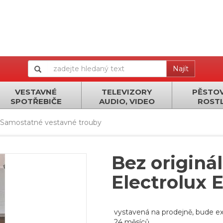
Najít
VESTAVNÉ
TELEVIZORY
PĚSTOV
SPOTŘEBIČE
AUDIO, VIDEO
ROSTL
Samostatné vestavné trouby
Bez originá
Electrolux 
vystavená na prodejně, bude ex
24 měsíců