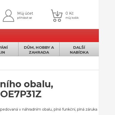
Můj účet
0 Kč
přihlásit se
můj košík
ÁNÍ
DŮM, HOBBY A
DALŠÍ
IN
ZAHRADA
NABÍDKA
lního obalu,
EOE7P31Z
pedovaná v náhradním obalu, plně funkční, plná záruka