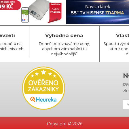
evzetí
Výhodná cena
Vlas
o odběru na
Denně porovnáváme ceny,
Spousta výro
ních místech.
abychom vám nabídli tu
které dnes
nejvýhodnější.
d
N
Př
zle
Copyright © 2026