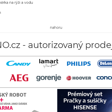
měrka na rýži a vodu
m
nahoru
O.cz - autorizovaný prode