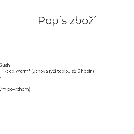
Popis zboží
Sushi
 "Keep Warm" (uchová rýži teplou až 6 hodin)
y
navým povrchem)