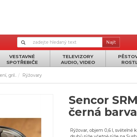
Najít
VESTAVNÉ
TELEVIZORY
PĚSTOV
SPOTŘEBIČE
AUDIO, VIDEO
ROSTL
í, gril..
Rýžovary
Sencor SRM
černá barva
Rýžovar, objem 0,6 l, světelné
druhů rýže včetně rýže na Sush