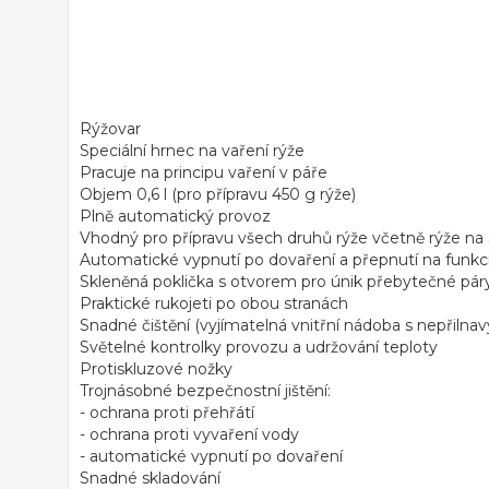
Rýžovar
Speciální hrnec na vaření rýže
Pracuje na principu vaření v páře
Objem 0,6 l (pro přípravu 450 g rýže)
Plně automatický provoz
Vhodný pro přípravu všech druhů rýže včetně rýže na 
Automatické vypnutí po dovaření a přepnutí na funkci
Skleněná poklička s otvorem pro únik přebytečné pár
Praktické rukojeti po obou stranách
Snadné čištění (vyjímatelná vnitřní nádoba s nepřil
Světelné kontrolky provozu a udržování teploty
Protiskluzové nožky
Trojnásobné bezpečnostní jištění:
- ochrana proti přehřátí
- ochrana proti vyvaření vody
- automatické vypnutí po dovaření
Snadné skladování