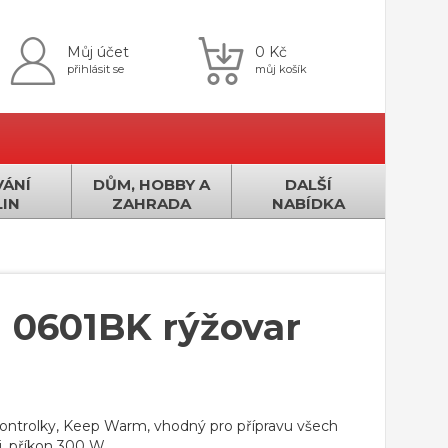
Můj účet
0 Kč
přihlásit se
můj košík
ÁNÍ
DŮM, HOBBY A
DALŠÍ
IN
ZAHRADA
NABÍDKA
 0601BK rýžovar
 kontrolky, Keep Warm, vhodný pro přípravu všech
i, příkon 300 W