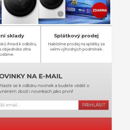
tní sklady
Splátkový prodej
bků ihned k odběru,
Nabízíme prodej na splátky za
 objednáte zítra
velmi výhodných podmínek.
odáme.
OVINKY NA E-MAIL
ihlaste se k odběru novinek a budete vědět o
vněném zboží i novinkách jako první!
PŘIHLÁSIT