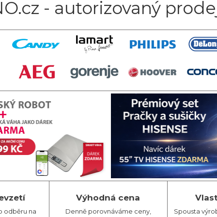
O.cz - autorizovaný prode
evzetí
Výhodná cena
Vlas
o odběru na
Denně porovnáváme ceny,
Spousta výro