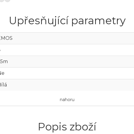
Upřesňující parametry
EMOS
3
1,5m
Ne
ílá
nahoru
Popis zboží