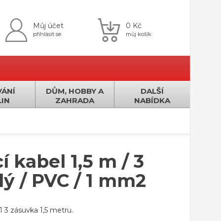
Můj účet
0 Kč
přihlásit se
můj košík
ÁNÍ
DŮM, HOBBY A
DALŠÍ
IN
ZAHRADA
NABÍDKA
 kabel 1,5 m / 3
lý / PVC / 1 mm2
 3 zásuvka 1,5 metru.