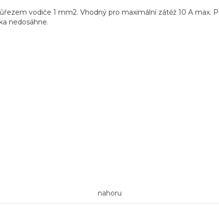
 průřezem vodiče 1 mm2. Vhodný pro maximální zátěž 10 A max. Pr
vka nedosáhne.
nahoru