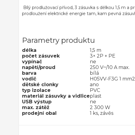
Bílý prodlužovací přívod, 3 zásuvka s délkou 1,5 m a
prodloužení elektrické energie tam, kam pevná zásu
Parametry produktu
délka
1,5 m
počet zásuvek
3× 2P + PE
vypínač
ne
napětí/proud
250 V~/10 A max.
barva
bílá
vodič
H05VV-F3G 1 mm2
dětské clonky
ano
typ izolace
PVC
materiál zásuvky a vidlice
plast
USB výstup
ne
max. zátěž
2 300 W
prodejní obal
1 ks, závěs