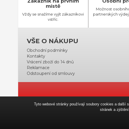
Zákazník na prvním
Osobní př
místě
Možnost osobníh
Vždy se snažíme vyjít zákazníkovi
partnerských výdej
vstříc.
VŠE O NÁKUPU
Obchodní podmínky
Kontakty
Vrácení zboží do 14 dnů
Reklamace
Odstoupení od smlouvy
Tyto webové stránky používají soubory cookies a další 
stránek a zjiště