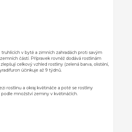
ruhlících v bytě a zimních zahradách proti savým
adzemních částí. Přípravek rovněž dodává rostlinám
epšují celkový vzhled rostliny (zelená barva, olistění,
pyradifuron účinkuje až 9 týdnů.
 rostlinu a okraj květináče a poté se rostliny
čí podle množství zeminy v květináčích.