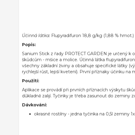
Účinná látka:
Flupyradifuron 18,8 g/kg (1,88 % hmot.)
Popis:
Sanium Stick z řady PROTECT GARDEN je určený k ochr
škůdcům - mšice a molice. Účinná látka flupyradifuron
všechny základní živiny a obsahuje specifické látky (vý
rychlejší růst, lepší kvetení). První příznaky účinku na
Použití:
Aplikace se provádí při prvních příznacích výskytu šků
důkladně zalijí. Tyčinky je třeba zasunout do zeminy z
Dávkování:
okrasné rostilny - jedna tyčinka na 0,5l zeminy 1x