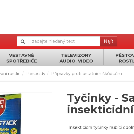
Najít
VESTAVNÉ
TELEVIZORY
PĚSTOV
SPOTŘEBIČE
AUDIO, VIDEO
ROSTL
ání rostlin
Pesticidy
Přípravky proti ostatním škůdcům
Tyčinky - S
insekticidn
Insekticidní tyčinky hubící odo