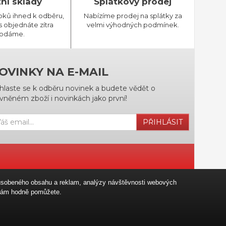
tní sklady
Splátkový prodej
bků ihned k odběru,
Nabízíme prodej na splátky za
 objednáte zítra
velmi výhodných podmínek.
odáme.
OVINKY NA E-MAIL
ihlaste se k odběru novinek a budete vědět o
vněném zboží i novinkách jako první!
PŘIHLÁSIT
izpůsobeného obsahu a reklam, analýzy návštěvnosti webových
u nám hodně pomůžete.