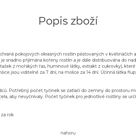
Popis zboží
aně pokojových okrasných rostlin pěstovaných v květináčích a t
 je snadno přijímána kořeny rostlin a je dále distribuována do n
tažek z mořských řas, huminové látky, extrakt z cukrovky), které zl
 mšice jsou viditelné za 7 dní, na molice za 14 dní. Účinná látka flu
dců. Potřebný počet tyčinek se zatlačí do zeminy do prostoru mezi
cela, aby nevyčnívaly. Počet tyčinek pro jednotlivé rostliny se ur
 za rok
nahoru