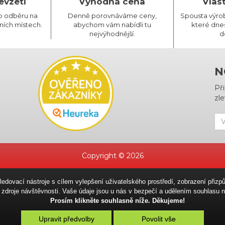
evzetí
Výhodná cena
Vlas
o odběru na
Denně porovnáváme ceny,
Spousta výro
ních místech.
abychom vám nabídli tu
které dnes
nejvýhodnější.
d
N
Př
zle
Copyright © 2026
sledovací nástroje s cílem vylepšení uživatelského prostředí, zobrazení př
ní zdroje návštěvnosti. Vaše údaje jsou u nás v bezpečí a udělením souhlas
Prosím klikněte souhlasně níže. Děkujeme!
Upravit předvolby
Povolit vše