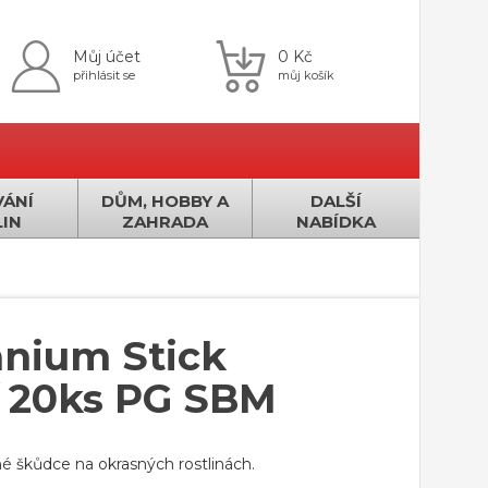
Můj účet
0 Kč
přihlásit se
můj košík
ÁNÍ
DŮM, HOBBY A
DALŠÍ
IN
ZAHRADA
NABÍDKA
anium Stick
í 20ks PG SBM
lné škůdce na okrasných rostlinách.