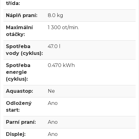
třída:
Náplň praní:
8.0 kg
Maximální
1 300 ot/min.
otáčky:
Spotřeba
47.0 l
vody (cyklus):
Spotřeba
0.470 kWh
energie
(cyklus):
Aquastop:
Ne
Odložený
Ano
start:
Parní praní:
Ano
Displej:
Ano