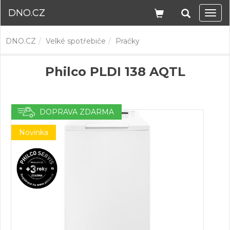
DNO.CZ
Navi
DNO.CZ
Velké spotřebiče
Pračky
Philco PLDI 138 AQTL
DOPRAVA ZDARMA
Novinka