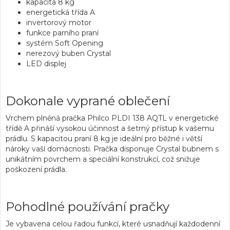
kapacita 8 kg
energetická třída A
invertorový motor
funkce parního praní
systém Soft Opening
nerezový buben Crystal
LED displej
Dokonale vyprané oblečení
Vrchem plněná pračka
Philco PLDI 138 AQTL v
energetické
třídě A
přináší vysokou účinnost a šetrný přístup k vašemu
prádlu. S kapacitou praní
8 kg
je ideální pro běžné i větší
nároky vaší domácnosti. Pračka disponuje
Crystal bubnem
s
unikátním povrchem a speciální konstrukcí, což snižuje
poškození prádla.
Pohodlné používání pračky
Je vybavena celou řadou funkcí, které usnadňují každodenní