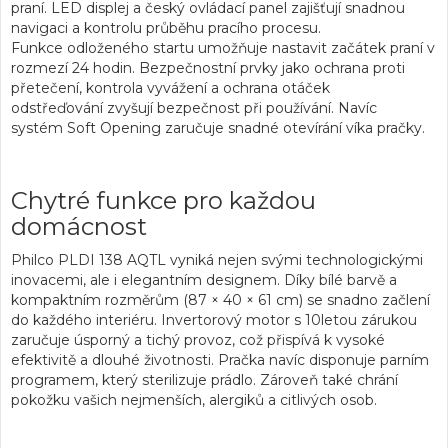
praní.
LED displej
a český ovládací panel
zajišťují snadnou
navigaci a kontrolu průběhu pracího procesu.
Funkce
odloženého startu
umožňuje nastavit začátek praní v
rozmezí 24 hodin. Bezpečnostní prvky jako
ochrana proti
přetečení
, kontrola vyvážení a ochrana otáček
odstřeďování
zvyšují bezpečnost při používání. Navíc
systém
Soft Opening
zaručuje snadné otevírání víka pračky.
Chytré funkce pro každou
domácnost
Philco PLDI 138 AQTL vyniká nejen svými technologickými
inovacemi, ale i elegantním designem. Díky bílé barvě a
kompaktním rozměrům (87 × 40 × 61 cm) se snadno začlení
do každého interiéru.
Invertorový motor
s 10letou zárukou
zaručuje úsporný a tichý provoz, což přispívá k vysoké
efektivitě a dlouhé životnosti. Pračka navíc disponuje
parním
programem
, který sterilizuje prádlo. Zároveň také chrání
pokožku vašich nejmenších, alergiků a citlivých osob.