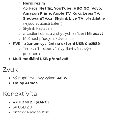
Herní režim
Aplikace:
Netflix, YouTube, HBO GO, Voyo,
Amazon Prime, Apple TV, Kuki, Lepší TV,
SledovaniTV.cz, Skylink Live TV
(předplatné
nejsou součástí balení)
Skylink Fastscan
Zrcadlení obrazu z chytrých zařízení
Miracast
Možnost připojení klávesnice
PVR – záznam vysílání na externí USB úložiště
Timeshift – sledování vysílání s časovým
posunem
Multimediální USB přehrávač
Zvuk
Výstupní zvukový výkon:
40 W
Dolby Atmos
Konektivita
4× HDMI 2.1 (eARC)
3× USB 2.0
optický audio výstup