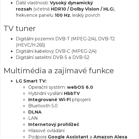
Další vlastnosti:
Vysoký dynamický
rozsah
(včetně
HDR10 / Dolby Vision / HLG
),
frekvence panelu
100 Hz
, lesklý povrch
TV tuner
Digitální pozemní DVB-T (MPEG-2/4), DVB-T2
(HEVC/H.265)
Digitální kabelový DVB-C (MPEG-2/4)
Digitální satelitní DVB-S a DVB-S2
Multimédia a zajímavé funkce
LG Smart TV:
Operační systém:
webOS 6.0
Hybridní vysílání
HbbTV
Integrované Wi-Fi
připojení
Bluetooth 5.0
DLNA
LAN
Internetový prohlížeč
Hlasové ovládání
Podpora
Google Assistant
a
Amazon Alexa