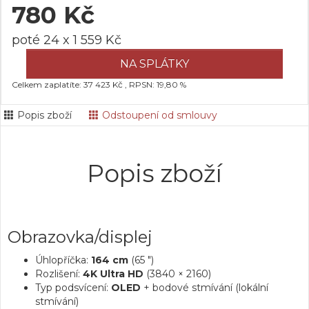
780 Kč
poté 24 x 1 559 Kč
NA SPLÁTKY
Celkem zaplatíte: 37 423 Kč , RPSN: 19,80 %
Popis zboží
Odstoupení od smlouvy
Popis zboží
Obrazovka/displej
Úhlopříčka:
164 cm
(65 ")
Rozlišení:
4K Ultra HD
(3840 × 2160)
Typ podsvícení:
OLED
+ bodové stmívání (lokální
stmívání)