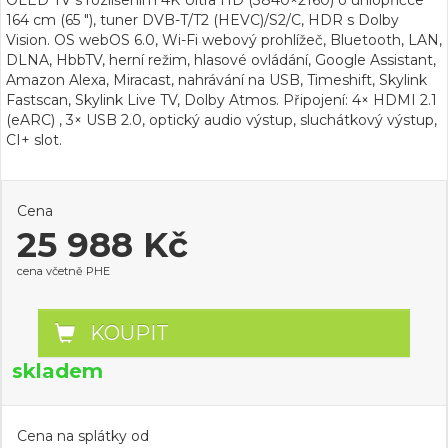
OLED TV s rozlišením 4K Ultra HD (3840×2160) o úhlopříčce
164 cm (65 "), tuner DVB-T/T2 (HEVC)/S2/C, HDR s Dolby
Vision. OS webOS 6.0, Wi-Fi webový prohlížeč, Bluetooth, LAN,
DLNA, HbbTV, herní režim, hlasové ovládání, Google Assistant,
Amazon Alexa, Miracast, nahrávání na USB, Timeshift, Skylink
Fastscan, Skylink Live TV, Dolby Atmos. Připojení: 4× HDMI 2.1
(eARC) , 3× USB 2.0, optický audio výstup, sluchátkový výstup,
CI+ slot.
Cena
25 988 Kč
cena včetně PHE
KOUPIT
skladem
Cena na splátky od