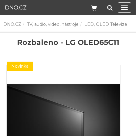
DNO.CZ
Navi
DNO.CZ
TV, audio, video, nástroje
LED, OLED Televize
Rozbaleno - LG OLED65C11
Novinka