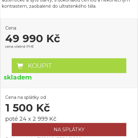
autentické a syté barvy, s dokonalou černou a nekonečným
kontrastem, zaobalené do ultratenkého těla.
Cena
49 990 Kč
cena včetně PHE
KOUPIT
skladem
Cena na splátky od
1 500 Kč
poté 24 x 2 999 Kč
NA SPLÁTKY