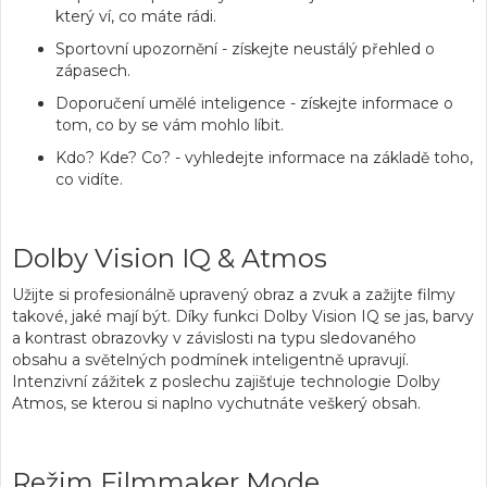
který ví, co máte rádi.
Sportovní upozornění
- získejte neustálý přehled o
zápasech.
Doporučení umělé inteligence
- získejte informace o
tom, co by se vám mohlo líbit.
Kdo? Kde? Co?
- vyhledejte informace na základě toho,
co vidíte.
Dolby Vision IQ & Atmos
Užijte si
profesionálně upravený obraz a zvuk
a zažijte filmy
takové, jaké mají být. Díky
funkci Dolby Vision IQ se jas, barvy
a kontrast obrazovky
v závislosti na typu sledovaného
obsahu a světelných podmínek
inteligentně upravují
.
Intenzivní zážitek z poslechu zajišťuje
technologie Dolby
Atmos
, se kterou si naplno vychutnáte veškerý obsah.
Režim Filmmaker Mode