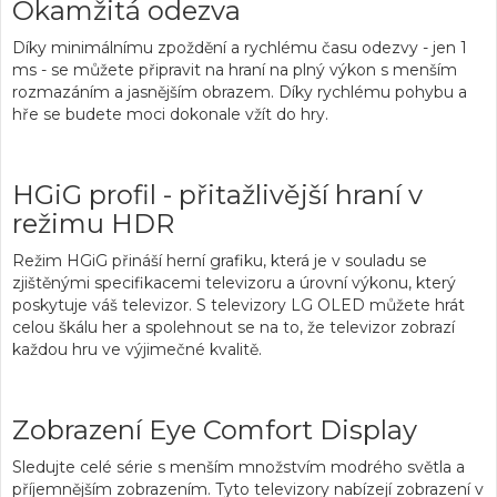
Okamžitá odezva
Díky
minimálnímu zpoždění a rychlému času odezvy - jen 1
ms
- se můžete připravit na
hraní na plný výkon s menším
rozmazáním
a jasnějším obrazem. Díky
rychlému pohybu
a
hře se budete moci dokonale vžít do hry.
HGiG profil - přitažlivější hraní v
režimu HDR
Režim HGiG
přináší herní
grafiku, která je v souladu se
zjištěnými specifikacemi televizoru
a úrovní výkonu, který
poskytuje váš televizor. S televizory LG OLED
můžete hrát
celou škálu her
a spolehnout se na to, že televizor zobrazí
každou hru ve výjimečné kvalitě.
Zobrazení Eye Comfort Display
Sledujte celé série s menším množstvím modrého světla
a
příjemnějším zobrazením. Tyto televizory nabízejí
zobrazení v