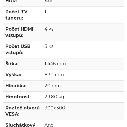
HDR:
Ano
Počet TV
1
tuneru:
Počet HDMI
4 ks
vstupů:
Počet USB
3 ks
vstupů:
Šířka:
1 446 mm
Výška:
830 mm
Hloubka:
20 mm
Hmotnost:
29.80 kg
Rozteč otvorů
300x300
VESA:
Sluchátkový
Ano