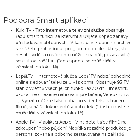
Podpora Smart aplikací
Kuki TV
- Tato internetová televizní služba obsahuje
řadu smart funkcí, se kterými si užijete kopec zábavy
při sledování oblíbených TV kanálů. V 7 denním archivu
si můžete prohlédnout program nebo film, který jste
nestihli vidět a navíc si ho můžete nahrát, pozastavit či
spustit od začátku. (*dostupnost se může lišit v
závislosti na lokalitě)
Lepší.TV
- Internetová služba Lepší.TV nabízí pohodlné
online sledování televize u vás doma. Obsahuje 93 TV
stanic včetně všech jejích funkcí (až 30 dní Timeshift,
pauza, neomezené nahrávání, přetáčení, Videoarchív,
...). Využít můžete také bohatou videotéku s tisícem
filmů, seriálů, dokumentů a pohádek. (*dostupnost se
může lišit v závislosti na lokalitě)
Apple TV
- V aplikaci Apple TV najdete tisíce filmů na
zakoupení nebo půjčení. Nabídka rozsáhlé produkce je
personalizovaná a odborně sestavována na základě