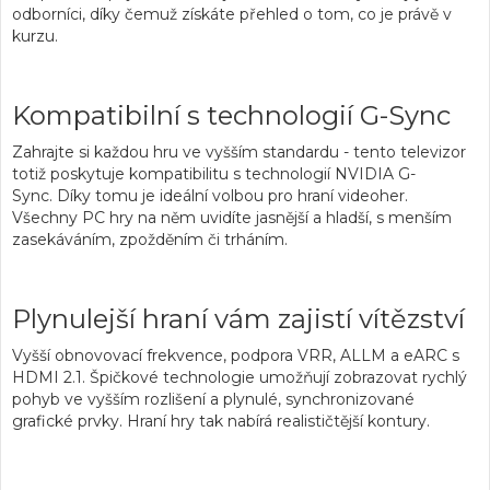
odborníci, díky čemuž
získáte přehled o tom, co je právě v
kurzu.
Kompatibilní s technologií G-Sync
Zahrajte si každou hru ve vyšším standardu
- tento televizor
totiž poskytuje
kompatibilitu s technologií NVIDIA G-
Sync.
Díky tomu je ideální volbou pro hraní videoher.
Všechny
PC hry na něm uvidíte jasnější a hladší,
s menším
zasekáváním, zpožděním či trháním.
Plynulejší hraní vám zajistí vítězství
Vyšší obnovovací frekvence, podpora VRR, ALLM a eARC s
HDMI 2.1
. Špičkové
technologie umožňují zobrazovat rychlý
pohyb ve vyšším rozlišení
a plynulé, synchronizované
grafické prvky.
Hraní hry tak nabírá realističtější kontury.