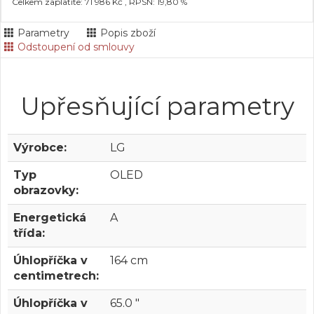
Celkem zaplatíte: 71 986 Kč , RPSN: 19,80 %
Parametry
Popis zboží
Odstoupení od smlouvy
Upřesňující parametry
Výrobce:
LG
Typ
OLED
obrazovky:
Energetická
A
třída:
Úhlopříčka v
164 cm
centimetrech:
Úhlopříčka v
65.0 "