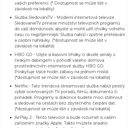
vašich preferencí. (* Dostupnost se může lišit v
závislosti na lokality)
Služba SledováníTV
- Moderní internetová televize
SledovanieTV přinese množství televizních programů
do vaší domácnosti, abyste si mohli užít chvilky volného
času co nejpříjemnější. Služba nabízí i zpětné přehrávání
a osobní nahrávky. (*dostupnost se může lišit v
závislosti na lokalitě)
HBO GO
- Užijte si kasovní trháky či skvělé seriály s
českým dabingem v pohodlí vašeho domova
prostřednictvím internetové služby HBO GO.
Poskytuje tisíce hodin zábavy na jednom místě.
(*dostupnost se může lišit v závislosti na lokalitě)
Netflix
- Tato trendová streamovací služba nabízí pestrý
výběr oceňovaných TV pořadů, filmů, dokumentů či
pohádek. Programy si dokonce budete moci stáhnout
a sledovat na cestách bez zbytečného čerpání dat.
(*dostupnost se může lišit v závislosti na lokalitě)
AirPlay 2
- Tento televizor si bude rozumět is vaším
zařízením značky Apple. Takto můžete snadno