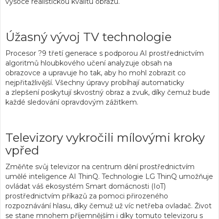
vysoce realistickou kvalitu obrazu.
Úžasný vývoj TV technologie
Procesor ?9 třetí generace s podporou AI
prostřednictvím
algoritmů hloubkového učení
analyzuje obsah na
obrazovce
a upravuje ho tak, aby ho mohl zobrazit co
nejpřitažlivější. Všechny úpravy probíhají automaticky
a
zlepšení poskytují skvostný obraz a zvuk
, díky čemuž bude
každé sledování opravdovým zážitkem.
Televizory vykročili mílovými kroky
vpřed
Změňte svůj televizor na centrum dění prostřednictvím
umělé inteligence AI ThinQ.
Technologie LG ThinQ
umožňuje
ovládat váš ekosystém Smart domácnosti
(IoT)
prostřednictvím příkazů za pomoci přirozeného
rozpoznávání hlasu, díky čemuž už víc netřeba ovladač. Život
se stane mnohem příjemnějším i díky tomuto televizoru
s