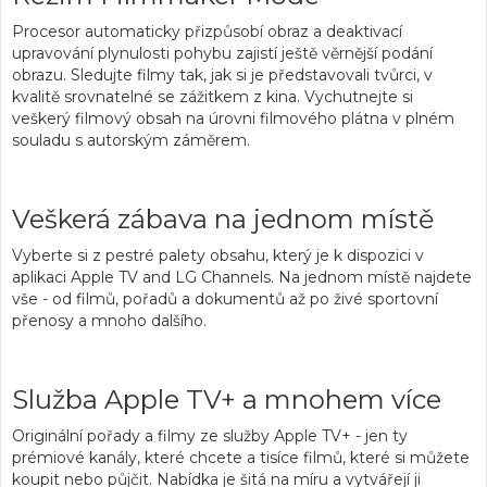
Procesor automaticky přizpůsobí obraz
a deaktivací
upravování plynulosti pohybu zajistí
ještě věrnější podání
obrazu
. Sledujte filmy tak, jak si je představovali tvůrci, v
kvalitě srovnatelné se zážitkem z kina.
Vychutnejte si
veškerý filmový obsah na úrovni filmového plátna
v plném
souladu s autorským záměrem.
Veškerá zábava na jednom místě
Vyberte si z
pestré palety obsahu
, který je k dispozici
v
aplikaci Apple TV and LG Channels.
Na jednom místě najdete
vše -
od filmů, pořadů a dokumentů až po živé sportovní
přenosy
a mnoho dalšího.
Služba Apple TV+ a mnohem více
Originální pořady a filmy ze služby Apple TV+
- jen ty
prémiové kanály, které chcete a
tisíce filmů, které si můžete
koupit nebo půjčit
. Nabídka je šitá na míru a vytvářejí ji