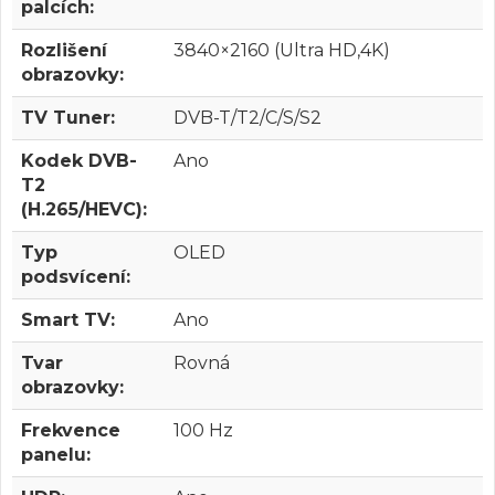
palcích:
Rozlišení
3840×2160 (Ultra HD,4K)
obrazovky:
TV Tuner:
DVB-T/T2/C/S/S2
Kodek DVB-
Ano
T2
(H.265/HEVC):
Typ
OLED
podsvícení:
Smart TV:
Ano
Tvar
Rovná
obrazovky:
Frekvence
100 Hz
panelu: