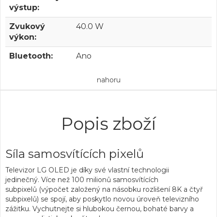
výstup:
Zvukový
40.0 W
výkon:
Bluetooth:
Ano
nahoru
Popis zboží
Síla samosvítících pixelů
Televizor LG OLED
je díky své vlastní technologii
jedinečný.
Více než 100 milionů samosvítících
subpixelů
(výpočet založený na násobku rozlišení 8K a čtyř
subpixelů) se spojí, aby poskytlo novou úroveň televizního
zážitku. Vychutnejte si
hlubokou černou, bohaté barvy a