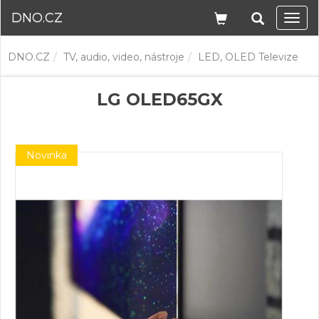
DNO.CZ
Navi
DNO.CZ
TV, audio, video, nástroje
LED, OLED Televize
LG OLED65GX
Novinka