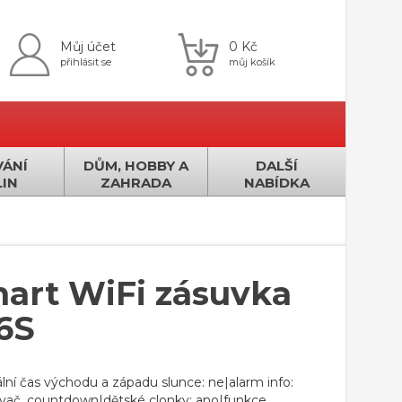
Můj účet
0 Kč
přihlásit se
můj košík
ÁNÍ
DŮM, HOBBY A
DALŠÍ
IN
ZAHRADA
NABÍDKA
rt WiFi zásuvka
6S
lní čas východu a západu slunce: ne|alarm info:
ovač, countdown|dětské clonky: ano|funkce