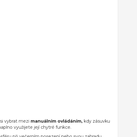
si vybrat mezi
manuálním ovládáním,
kdy zásuvku
aplno využijete její chytré funkce.
osféru při večerním posezení nebo svou zahradu