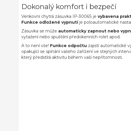
Dokonalý komfort i bezpečí
Venkovní chytrá zásuvka IP-3006S je
vybavena prak
Funkce odložené vypnutí
je poloautomatické nast
Zásuvka se může
automaticky zapnout nebo vypn
vytažení nebo spuštění předokenních rolet apod.
A to není vše!
Funkce odpočtu
zajistí automatické 
opakující se spínání vašeho zařízení ve stejných int
který předstírá aktivitu během vaší nepřítomnosti.