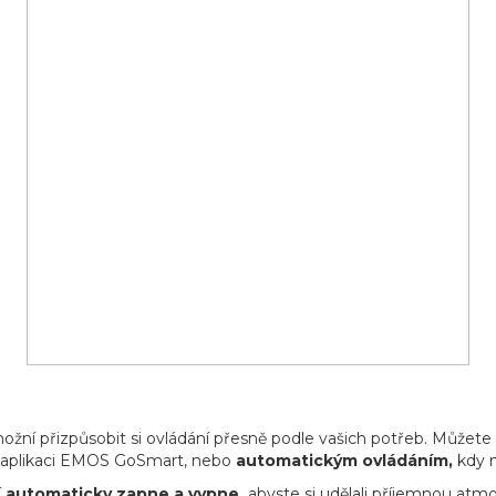
ní přizpůsobit si ovládání přesně podle vašich potřeb. Můžete 
 v aplikaci EMOS GoSmart, nebo
automatickým ovládáním,
kdy n
í
automaticky zapne a vypne,
abyste si udělali příjemnou atm