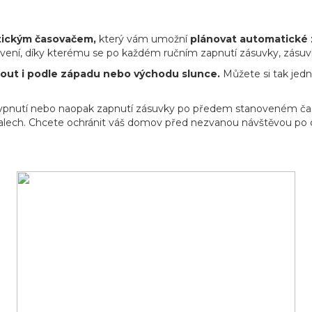
tickým časovačem,
který vám umožní
plánovat automatické 
avení, díky kterému se po každém ručním zapnutí zásuvky, zásu
out i podle západu nebo východu slunce.
Můžete si tak jed
vypnutí nebo naopak zapnutí zásuvky po předem stanoveném čas
ervalech. Chcete ochránit váš domov před nezvanou návštěvou po