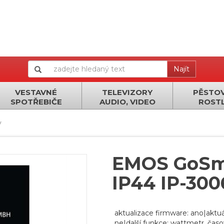
Najít
VESTAVNÉ
TELEVIZORY
PĚSTOV
SPOTŘEBIČE
AUDIO, VIDEO
ROSTL
y
EMOS GoSma
IP44 IP-300
aktualizace firmware: ano|aktuá
ne|další funkce: wattmetr, čas