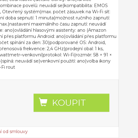
ombinace povelů: neuvádí se|kompatibilita: EMOS
, Otevřený systém|max. počet zásuvek na Wi-Fi síť:
ní doba sepnutí: 1 minuta|možnost ručního zapnutí:
max.|nastavení maximálního času zapnutí: neuvádí
ce: ano|ovládání hlasovými asistenty: ano (Amazon
ní přes platformu Android: ano|ovládání přes platformu
čet spínání za den: 30|podporované OS: Android,
řenosová frekvence: 2,4 GHz|prodejní obal: 1 ks,
/wattmetr–venkovní|protokol: Wi-Fi|rozměr: 58 × 91 ×
spíná: neuvádí se|venkovní použití: ano|volba ikony
-Fi rout
KOUPIT
í od smlouvy