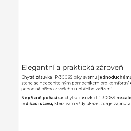
Elegantní a praktická zároveň
Chytrá zásuvka IP-3006S díky svému
jednoduchému
stane se neocenitelným pomocníkem pro komfortní
pohodlně přímo z vašeho mobilního zařízení!
Nepřízně počasí se
chytrá zásuvka IP-3006S
nezal
indikací stavu,
která vám vždy ukáže, zda je zapnutá,