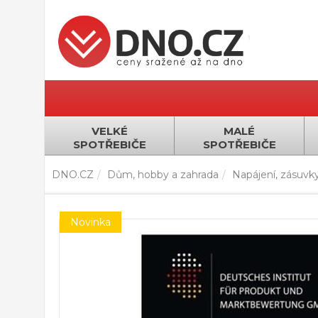
VELKÉ
MALÉ
SPOTŘEBIČE
SPOTŘEBIČE
DNO.CZ
Dům, hobby a zahrada
Napájení, zásuvk
Novinka