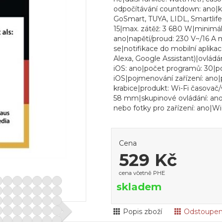
odpočítávání countdown: ano|k
GoSmart, TUYA, LIDL, Smartlife
15|max. zátěž: 3 680 W|minimál
ano|napětí/proud: 230 V~/16 A 
se|notifikace do mobilní aplika
Alexa, Google Assistant)|ovládá
iOS: ano|počet programů: 30|po
iOS|pojmenování zařízení: ano|p
krabice|produkt: Wi-Fi časovač
58 mm|skupinové ovládání: ano|
nebo fotky pro zařízení: ano|Wi
Cena
529 Kč
cena včetně PHE
skladem
Popis zboží
Odstoupen