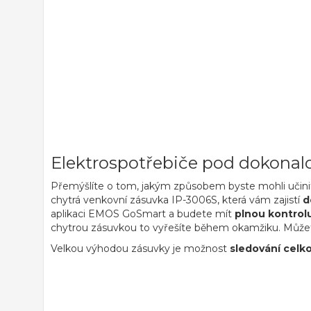
Elektrospotřebiče pod dokonal
Přemýšlíte o tom, jakým způsobem byste mohli učinit 
chytrá venkovní zásuvka IP-3006S, která vám zajistí
d
aplikaci EMOS GoSmart a budete mít
plnou kontrol
chytrou zásuvkou to vyřešíte během okamžiku. Můž
Velkou výhodou zásuvky je možnost
sledování celk