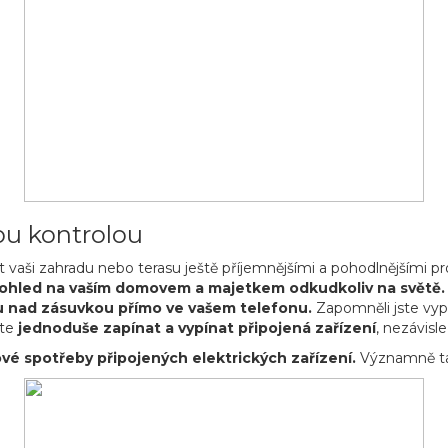
ou kontrolou
vaši zahradu nebo terasu ještě příjemnějšími a pohodlnějšími pr
ohled na vaším domovem a majetkem odkudkoliv na světě.
u nad zásuvkou přímo ve vašem telefonu.
Zapomněli jste vyp
ete
jednoduše zapínat a vypínat připojená zařízení
, nezávisl
ové spotřeby připojených elektrických zařízení.
Významně tak