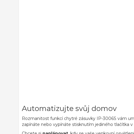
Automatizujte svůj domov
Rozmanitost funkcí chytré zásuvky IP-3006S vám umož
zapínáte nebo vypínáte stisknutím jediného tlačítka
Chcete si
naplánovat
, kdy se vaše venkovní osvětlen