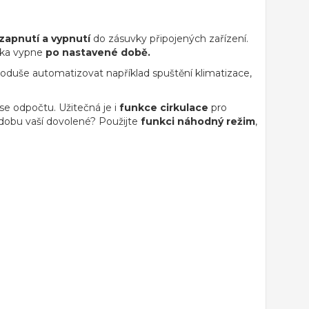
zapnutí a vypnutí
do zásuvky připojených zařízení.
vka vypne
po nastavené době.
noduše automatizovat například spuštění klimatizace,
e odpočtu. Užitečná je i
funkce cirkulace
pro
 dobu vaší dovolené? Použijte
funkci náhodný režim
,