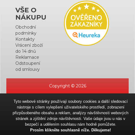
VŠE O
NÁKUPU
Obchodní
podmínky
Kontakty
Vrácení zboží
do 14 dnů
Reklamace
Odstoupení
od smlouvy
Copyright © 2026
Tyto webové stránky používají soubory cookies a další sledovací
nástroje s cílem vylepšení uživatelského prostředí, zobrazení
přizpůsobeného obsahu a reklam, analýzy návštěvnosti webových
stránek a zjištění zdroje návštěvnosti. Vaše údaje jsou u nás v
bezpečí a udělením souhlasu nám hodně pomůžete.
Prosím klikněte souhlasně níže. Děkujeme!